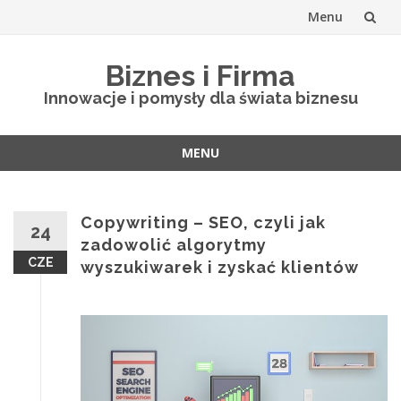
Menu
Skip
Biznes i Firma
to
Innowacje i pomysły dla świata biznesu
content
MENU
Skip
to
content
Copywriting – SEO, czyli jak
24
zadowolić algorytmy
CZE
wyszukiwarek i zyskać klientów