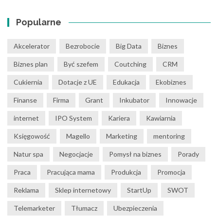
Popularne
Akcelerator
Bezrobocie
Big Data
Biznes
Biznes plan
Być szefem
Coutching
CRM
Cukiernia
Dotacje z UE
Edukacja
Ekobiznes
Finanse
Firma
Grant
Inkubator
Innowacje
internet
IPO System
Kariera
Kawiarnia
Księgowość
Magello
Marketing
mentoring
Natur spa
Negocjacje
Pomysł na biznes
Porady
Praca
Pracująca mama
Produkcja
Promocja
Reklama
Sklep internetowy
StartUp
SWOT
Telemarketer
Tłumacz
Ubezpieczenia