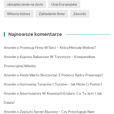
ubezpieczenie na życie
Unia Europejska
Własny biznes
Zakładanie firmy
Zawody
Najnowsze komentarze
Anonim
o
Promocja Firmy W Sieci – Którą Metodę Wybrać?
Anonim
o
Kupony Rabatowe W Turystyce – Kompendium
Promocyjnej Wiedzy
Anonim
o
Kiedy Warto Skorzystać Z Pomocy Radcy Prawnego?
Anonim
o
Hurtownia Tonerów I Tuszów – Jak Może Ci Pomóc?
Anonim
o
Amortyzatory W Rowerach Enduro: Co To Jest I Jak
Działa?
Anonim
o
Zepsuty Sprzęt Biurowy – Czy Przysługuje Nam