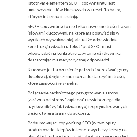
Istotnym elementem SEO – copywritingu jest
umieszczanie słów kluczowych w treści. To hasła,
których internauci szukają.
SEO – copywriting to nie tylko nasycenie treści frazami
(słowami kluczowymi, na które ma pojawiać się w
wynikach wyszukiwania), ale także odpowiednia
konstrukcja wizualna. Tekst “pod SEO” musi
odpowiadać na konkretne zapytanie użytkownika,
dostarczając mu merytorycznej odpowiedzi.
Kluczowe jest zrozumienie potrzeb i oczekiwań grupy
docelowej, dzięki czemu można dostarczyć im treści,
które zaspokoją je w pełni.
Połączenie technicznego przygotowania strony
(zarówno od strony “zaplecza” niewidocznego dla
użytkowników, jak i wizualnego) i zoptymalizowanych
treści otwiera bramy do sukcesu.
Podsumowując: copywriting SEO (w tym opisy
produktów do sklepów internetowych czy teksty na
bloga) to bardzo istotna część działań pozycjonerskich.