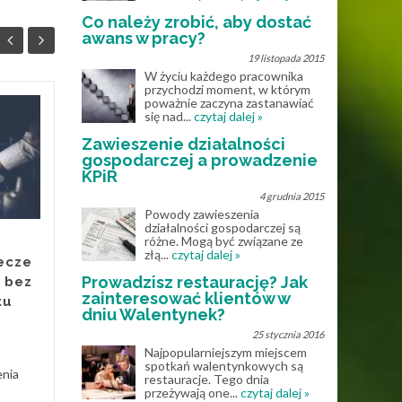
Co należy zrobić, aby dostać
awans w pracy?
19 listopada 2015
W życiu każdego pracownika
przychodzi moment, w którym
poważnie zaczyna zastanawiać
się nad...
czytaj dalej »
Muzyka online – jak
25
28
internet zmienił
Zawieszenie działalności
MAJ
sposób korzystania z
KWI
gospodarczej a prowadzenie
KPiR
nut?
4 grudnia 2015
Jeszcze kilkanaście lat temu
Powody zawieszenia
działalności gospodarczej są
osoby uczące się gry na
różne. Mogą być związane ze
instrumentach były mocno
złą...
czytaj dalej »
ecze
ograniczone dostępnością
Prowadzisz restaurację? Jak
 bez
materiałów muzycznych.
zainteresować klientów w
tu
Nuty...
dniu Walentynek?
25 stycznia 2016
Know How
Read More
Najpopularniejszym miejscem
spotkań walentynkowych są
enia
restauracje. Tego dnia
przeżywają one...
czytaj dalej »