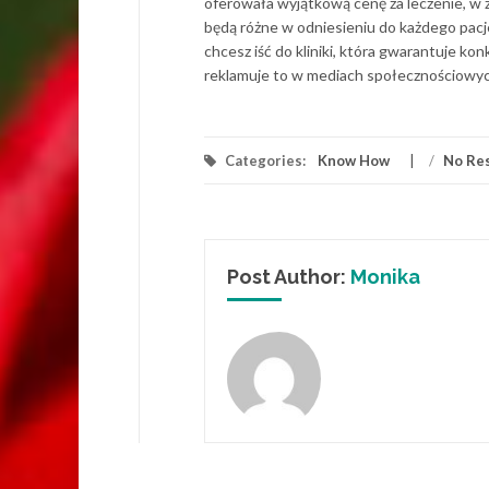
oferowała wyjątkową cenę za leczenie, w z
będą różne w odniesieniu do każdego pacj
chcesz iść do kliniki, która gwarantuje konk
reklamuje to w mediach społecznościowych,
Categories:
Know How
/
No Re
Post Author:
Monika