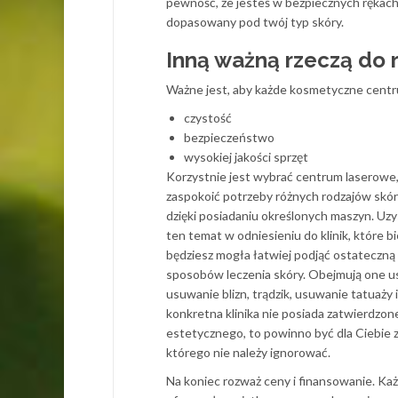
pewność, że jesteś w bezpiecznych rękach.
dopasowany pod twój typ skóry.
Inną ważną rzeczą do 
Ważne jest, aby każde kosmetyczne cent
czystość
bezpieczeństwo
wysokiej jakości sprzęt
Korzystnie jest wybrać centrum laserowe,
zaspokoić potrzeby różnych rodzajów skó
dzięki posiadaniu określonych maszyn. Uzys
ten temat w odniesieniu do klinik, które 
będziesz mogła łatwiej podjąć ostateczną d
sposobów leczenia skóry. Obejmują one u
usuwanie blizn, trądzik, usuwanie tatuaży 
konkretna klinika nie posiada zatwierdzon
estetycznego, to powinno być dla Ciebie
którego nie należy ignorować.
Na koniec rozważ ceny i finansowanie. Każd