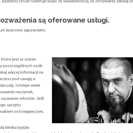
 Będziesz chciał stamtąd wyjść ze świadomością, że otrzymałeś zabieg id
rozważenia są oferowane usługi.
rum laserowe zapewniało:
 które jest w stanie
ry poszczególnych osób
kaj więcej informacji na
bierzesz pod uwagę a
ecyzję. Istnieje wiele
suwanie naczynek,
i usuwanie włosów. Jeśli
ego sprzętu
 znakiem ostrzegawczym,
a klinika będzie