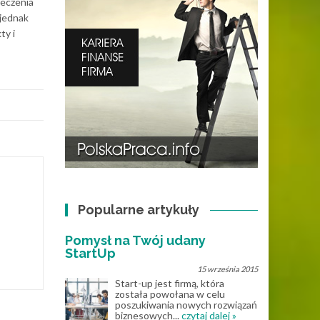
leczenia
 jednak
ty i
Popularne artykuły
Pomysł na Twój udany
StartUp
15 września 2015
Start-up jest firmą, która
została powołana w celu
poszukiwania nowych rozwiązań
biznesowych...
czytaj dalej »