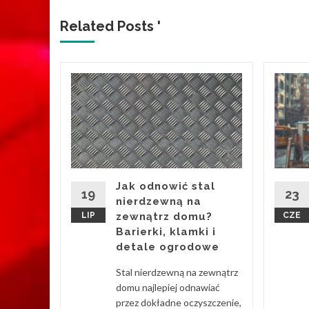
Related Posts '
y
okaz
ch
eeker
Jak odnowić stal
19
23
nierdzewną na
LIP
zewnątrz domu?
CZE
ere w
Barierki, klamki i
dzień
detale ogrodowe
trum
ych.
Stal nierdzewną na zewnątrz
ierowego
domu najlepiej odnawiać
przez dokładne oczyszczenie,