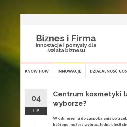
Biznes i Firma
Innowacje i pomysły dla
świata biznesu
Skip
KNOW HOW
INNOWACJE
DZIAŁALNOŚĆ GO
to
content
Centrum kosmetyki l
04
wyborze?
LIP
W odniesieniu do zaspokajania potrzeb
którego możesz wybrać. Jednak jeśli c