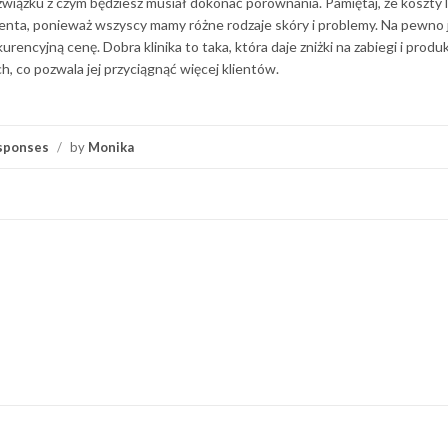
wiązku z czym będziesz musiał dokonać porównania. Pamiętaj, że koszty 
enta, ponieważ wszyscy mamy różne rodzaje skóry i problemy. Na pewno
urencyjną cenę. Dobra klinika to taka, która daje zniżki na zabiegi i produk
 co pozwala jej przyciągnąć więcej klientów.
sponses
/
by
Monika