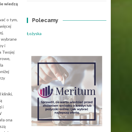
nie wiedzą
ać o tym,
Polecamy
więcej
j,
Łożyska
e wybrane
y i
la Twojej
erowe,
la
oniżej
rzy
liniki,
ją
i i
W
ała ona
szą