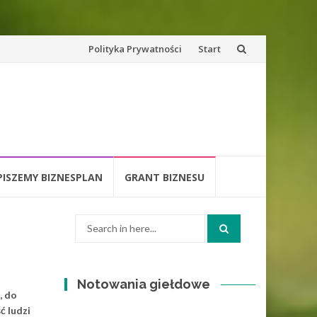
Skip
Polityka Prywatności
Start
to
content
PISZEMY BIZNESPLAN
GRANT BIZNESU
Search
for:
Notowania giełdowe
, do
ć ludzi