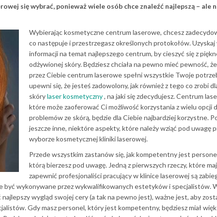
erowej się wybrać, ponieważ wiele osób chce znaleźć najlepszą – ale 
Wybierając kosmetyczne centrum laserowe, chcesz zadecydow
co następuje i przestrzegasz określonych protokołów. Uzyskaj 
informacji na temat najlepszego centrum, by cieszyć się z piękne
odżywionej skóry. Będziesz chciała na pewno mieć pewność, ż
przez Ciebie centrum laserowe spełni wszystkie Twoje potrzeb
upewni się, że jesteś zadowolony, jak również z tego co zrobi d
skóry
laser kosmetyczny
, na jaki się zdecydujesz. Centrum las
które może zaoferować Ci możliwość korzystania z wielu opcji d
problemów ze skórą, będzie dla Ciebie najbardziej korzystne. P
jeszcze inne, niektóre aspekty, które należy wziąć pod uwagę p
wyborze kosmetycznej kliniki laserowej.
Przede wszystkim zastanów się, jak kompetentny jest personel k
którą bierzesz pod uwagę. Jedną z pierwszych rzeczy, które ma
zapewnić profesjonaliści pracujący w klinice laserowej są zabieg
ze być wykonywane przez wykwalifikowanych estetyków i specjalistów. 
najlepszy wygląd swojej cery (a tak na pewno jest), ważne jest, aby zost
alistów. Gdy masz personel, który jest kompetentny, będziesz miał więk