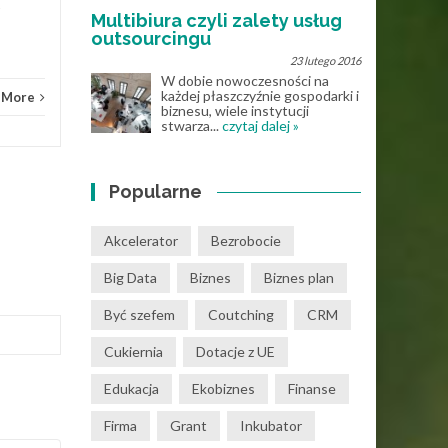
Multibiura czyli zalety usług
Know
outsourcingu
23 lutego 2016
W dobie nowoczesności na
każdej płaszczyźnie gospodarki i
 More
biznesu, wiele instytucji
stwarza...
czytaj dalej »
Popularne
Akcelerator
Bezrobocie
Big Data
Biznes
Biznes plan
Być szefem
Coutching
CRM
Cukiernia
Dotacje z UE
Edukacja
Ekobiznes
Finanse
Firma
Grant
Inkubator