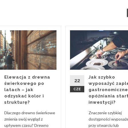
Elewacja z drewna
Jak szybko
22
świerkowego po
wyposażyć zapl
latach – jak
CZE
gastronomiczne
odzyskać kolor i
opóźniania star
strukturę?
inwestycji?
Dlaczego drewno świerkowe
Znaczenie szybkiej
zmienia swój wygląd z
dostępności wyposaż
upływem czasu? Drewno
przy otwarciu lub