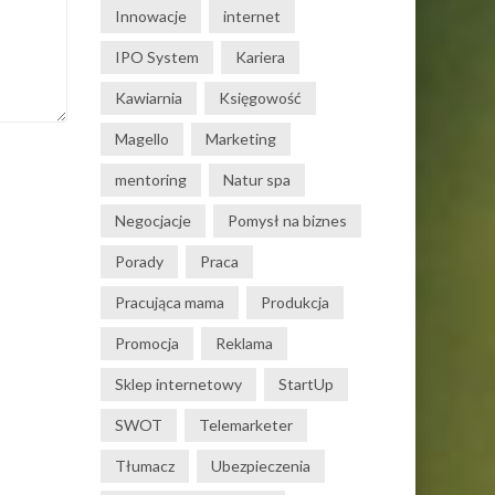
Innowacje
internet
IPO System
Kariera
Kawiarnia
Księgowość
Magello
Marketing
mentoring
Natur spa
Negocjacje
Pomysł na biznes
Porady
Praca
Pracująca mama
Produkcja
Promocja
Reklama
Sklep internetowy
StartUp
SWOT
Telemarketer
Tłumacz
Ubezpieczenia