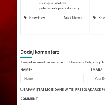
usunięcie nalotów i
d More
polerowanie pastą dobraną...
Know How
Read More
Kno
Dodaj komentarz
Twój adres email nie zostanie opublikowany.
Pola, których
NAME
*
EMAIL
*
ZAPAMIĘTAJ MOJE DANE W TEJ PRZEGLĄDARCE P
COMMENT