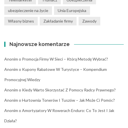
ubezpieczenie na życie
Unia Europejska
Własny biznes
Zakładanie firmy
Zawody
Najnowsze komentarze
Anonim
o
Promocja Firmy W Sieci – Którą Metodę Wybrać?
Anonim
o
Kupony Rabatowe W Turystyce – Kompendium
Promocyjnej Wiedzy
Anonim
o
Kiedy Warto Skorzystać Z Pomocy Radcy Prawnego?
Anonim
o
Hurtownia Tonerów I Tuszów – Jak Może Ci Pomóc?
Anonim
o
Amortyzatory W Rowerach Enduro: Co To Jest I Jak
Działa?