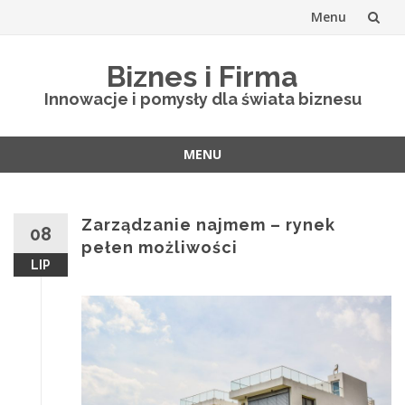
Menu
Skip
Biznes i Firma
to
Innowacje i pomysły dla świata biznesu
content
MENU
Skip
to
content
Zarządzanie najmem – rynek
08
pełen możliwości
LIP