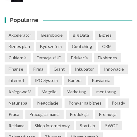
Popularne
Akcelerator
Bezrobocie
Big Data
Biznes
Biznes plan
Być szefem
Coutching
CRM
Cukiernia
Dotacje z UE
Edukacja
Ekobiznes
Finanse
Firma
Grant
Inkubator
Innowacje
internet
IPO System
Kariera
Kawiarnia
Księgowość
Magello
Marketing
mentoring
Natur spa
Negocjacje
Pomysł na biznes
Porady
Praca
Pracująca mama
Produkcja
Promocja
Reklama
Sklep internetowy
StartUp
SWOT
Telemarketer
Tłumacz
Ubezpieczenia