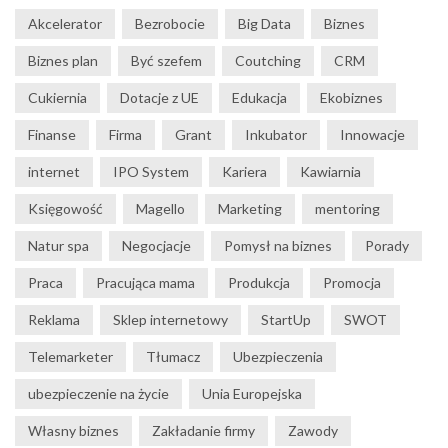
Akcelerator
Bezrobocie
Big Data
Biznes
Biznes plan
Być szefem
Coutching
CRM
Cukiernia
Dotacje z UE
Edukacja
Ekobiznes
Finanse
Firma
Grant
Inkubator
Innowacje
internet
IPO System
Kariera
Kawiarnia
Księgowość
Magello
Marketing
mentoring
Natur spa
Negocjacje
Pomysł na biznes
Porady
Praca
Pracująca mama
Produkcja
Promocja
Reklama
Sklep internetowy
StartUp
SWOT
Telemarketer
Tłumacz
Ubezpieczenia
ubezpieczenie na życie
Unia Europejska
Własny biznes
Zakładanie firmy
Zawody