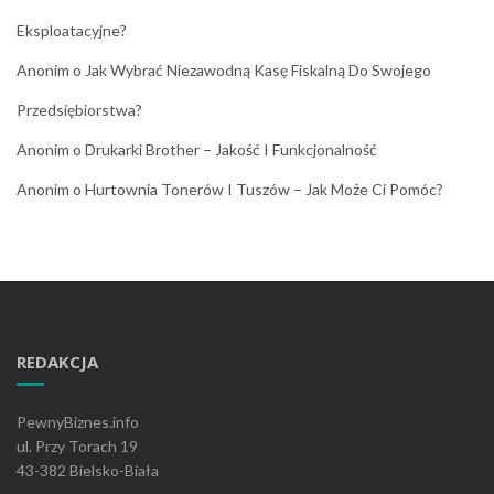
Eksploatacyjne?
Anonim
o
Jak Wybrać Niezawodną Kasę Fiskalną Do Swojego
Przedsiębiorstwa?
Anonim
o
Drukarki Brother – Jakość I Funkcjonalność
Anonim
o
Hurtownia Tonerów I Tuszów – Jak Może Ci Pomóc?
REDAKCJA
PewnyBiznes.info
ul. Przy Torach 19
43-382 Bielsko-Biała