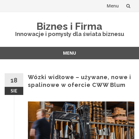
Menu
Skip
Biznes i Firma
to
Innowacje i pomysły dla świata biznesu
content
MENU
Skip
to
content
Wózki widłowe – używane, nowe i
18
spalinowe w ofercie CWW Blum
SIE