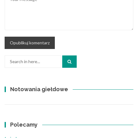
Search
for:
Notowania giełdowe
Polecamy