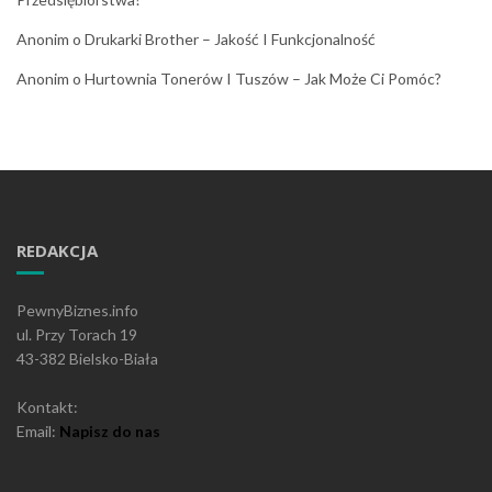
Anonim
o
Drukarki Brother – Jakość I Funkcjonalność
Anonim
o
Hurtownia Tonerów I Tuszów – Jak Może Ci Pomóc?
REDAKCJA
PewnyBiznes.info
ul. Przy Torach 19
43-382 Bielsko-Biała
Kontakt:
Email:
Napisz do nas