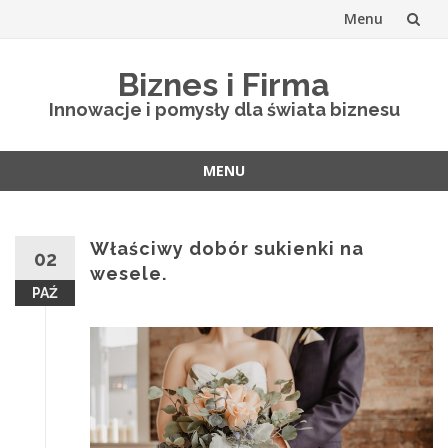
Menu
Skip
Biznes i Firma
to
Innowacje i pomysły dla świata biznesu
content
MENU
Skip
to
content
Właściwy dobór sukienki na
02
wesele.
PAŹ