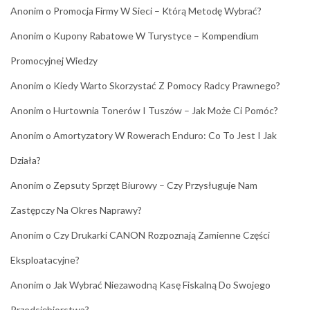
Anonim
o
Promocja Firmy W Sieci – Którą Metodę Wybrać?
Anonim
o
Kupony Rabatowe W Turystyce – Kompendium
Promocyjnej Wiedzy
Anonim
o
Kiedy Warto Skorzystać Z Pomocy Radcy Prawnego?
Anonim
o
Hurtownia Tonerów I Tuszów – Jak Może Ci Pomóc?
Anonim
o
Amortyzatory W Rowerach Enduro: Co To Jest I Jak
Działa?
Anonim
o
Zepsuty Sprzęt Biurowy – Czy Przysługuje Nam
Zastępczy Na Okres Naprawy?
Anonim
o
Czy Drukarki CANON Rozpoznają Zamienne Części
Eksploatacyjne?
Anonim
o
Jak Wybrać Niezawodną Kasę Fiskalną Do Swojego
Przedsiębiorstwa?