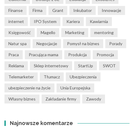
Finanse
Firma
Grant
Inkubator
Innowacje
internet
IPO System
Kariera
Kawiarnia
Księgowość
Magello
Marketing
mentoring
Natur spa
Negocjacje
Pomysł na biznes
Porady
Praca
Pracująca mama
Produkcja
Promocja
Reklama
Sklep internetowy
StartUp
SWOT
Telemarketer
Tłumacz
Ubezpieczenia
ubezpieczenie na życie
Unia Europejska
Własny biznes
Zakładanie firmy
Zawody
Najnowsze komentarze