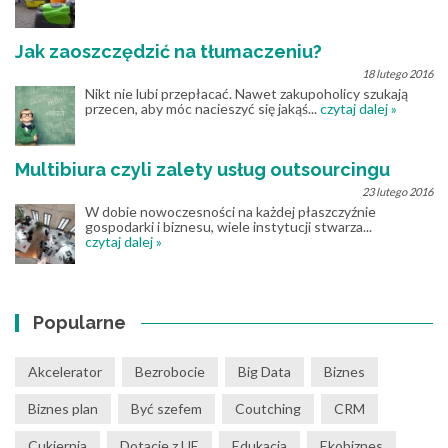
Jak zaoszczędzić na tłumaczeniu?
18 lutego 2016
Nikt nie lubi przepłacać. Nawet zakupoholicy szukają
przecen, aby móc nacieszyć się jakąś...
czytaj dalej »
Multibiura czyli zalety usług outsourcingu
23 lutego 2016
W dobie nowoczesności na każdej płaszczyźnie
gospodarki i biznesu, wiele instytucji stwarza...
czytaj dalej »
Popularne
Akcelerator
Bezrobocie
Big Data
Biznes
Biznes plan
Być szefem
Coutching
CRM
Cukiernia
Dotacje z UE
Edukacja
Ekobiznes