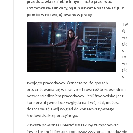
przedstawiasz siebie innym, może przerwać
rozmowę kwalifikacyjną lub nawet kosztować (lub
pomóc w rozwoju) awans w pracy.
Tw
ój
wy
glą
d
to
wy
glą
d
twojego pracodawcy. Oznacza to, że sposób
prezentowania się w pracy jest również bezpośrednim
odzwierciedleniem pracodawcy. Jeśli środowisko jest
konserwatywne, bez względu na Twój styl, możesz
dostosować swój wygląd do konserwatywnego
środowiska korporacyjnego.
Zawsze powinnaś ubierać się tak, by zaimponować
inwestorom i klientom, ponieważ wygrana sprzedaż nie