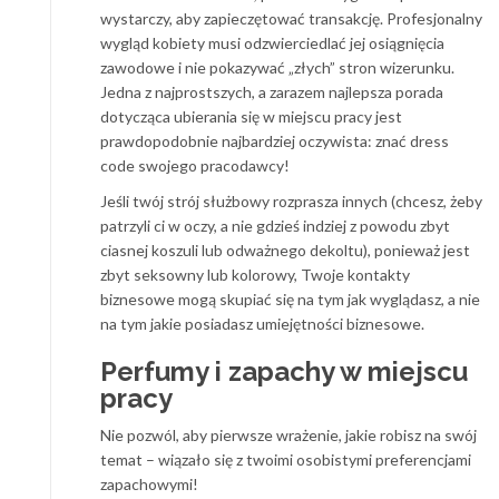
wystarczy, aby zapieczętować transakcję. Profesjonalny
wygląd kobiety musi odzwierciedlać jej osiągnięcia
zawodowe i nie pokazywać „złych” stron wizerunku.
Jedna z najprostszych, a zarazem najlepsza porada
dotycząca ubierania się w miejscu pracy jest
prawdopodobnie najbardziej oczywista: znać dress
code swojego pracodawcy!
Jeśli twój strój służbowy rozprasza innych (chcesz, żeby
patrzyli ci w oczy, a nie gdzieś indziej z powodu zbyt
ciasnej koszuli lub odważnego dekoltu), ponieważ jest
zbyt seksowny lub kolorowy, Twoje kontakty
biznesowe mogą skupiać się na tym jak wyglądasz, a nie
na tym jakie posiadasz umiejętności biznesowe.
Perfumy i zapachy w miejscu
pracy
Nie pozwól, aby pierwsze wrażenie, jakie robisz na swój
temat – wiązało się z twoimi osobistymi preferencjami
zapachowymi!