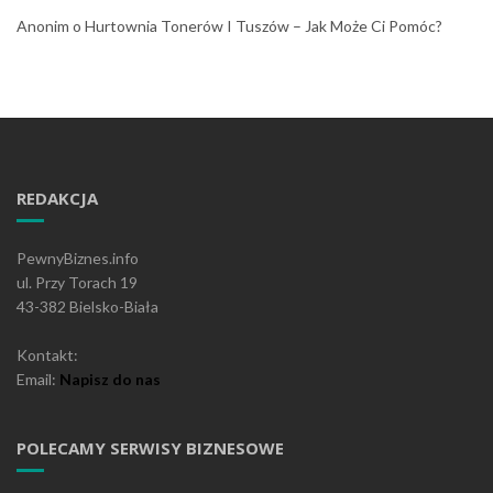
Anonim
o
Hurtownia Tonerów I Tuszów – Jak Może Ci Pomóc?
REDAKCJA
PewnyBiznes.info
ul. Przy Torach 19
43-382 Bielsko-Biała
Kontakt:
Email:
Napisz do nas
POLECAMY SERWISY BIZNESOWE