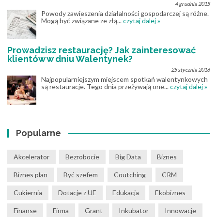
4 grudnia 2015
Powody zawieszenia działalności gospodarczej są różne.
Mogą być związane ze złą...
czytaj dalej »
Prowadzisz restaurację? Jak zainteresować
klientów w dniu Walentynek?
25 stycznia 2016
Najpopularniejszym miejscem spotkań walentynkowych
są restauracje. Tego dnia przeżywają one...
czytaj dalej »
Popularne
Akcelerator
Bezrobocie
Big Data
Biznes
Biznes plan
Być szefem
Coutching
CRM
Cukiernia
Dotacje z UE
Edukacja
Ekobiznes
Finanse
Firma
Grant
Inkubator
Innowacje