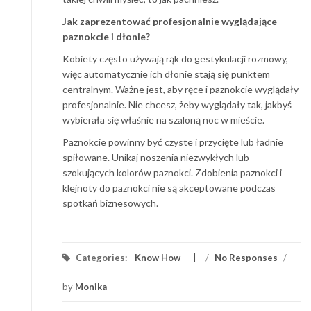
Jak zaprezentować profesjonalnie wyglądające
paznokcie i dłonie?
Kobiety często używają rąk do gestykulacji rozmowy,
więc automatycznie ich dłonie stają się punktem
centralnym. Ważne jest, aby ręce i paznokcie wyglądały
profesjonalnie. Nie chcesz, żeby wyglądały tak, jakbyś
wybierała się właśnie na szaloną noc w mieście.
Paznokcie powinny być czyste i przycięte lub ładnie
spiłowane. Unikaj noszenia niezwykłych lub
szokujących kolorów paznokci. Zdobienia paznokci i
klejnoty do paznokci nie są akceptowane podczas
spotkań biznesowych.
Categories:
Know How
/
No Responses
/
by
Monika