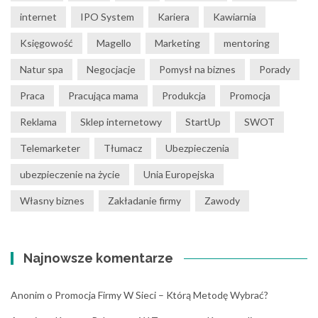
internet
IPO System
Kariera
Kawiarnia
Księgowość
Magello
Marketing
mentoring
Natur spa
Negocjacje
Pomysł na biznes
Porady
Praca
Pracująca mama
Produkcja
Promocja
Reklama
Sklep internetowy
StartUp
SWOT
Telemarketer
Tłumacz
Ubezpieczenia
ubezpieczenie na życie
Unia Europejska
Własny biznes
Zakładanie firmy
Zawody
Najnowsze komentarze
Anonim
o
Promocja Firmy W Sieci – Którą Metodę Wybrać?