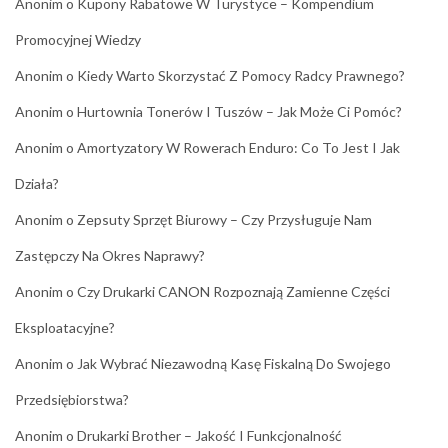
Anonim
o
Kupony Rabatowe W Turystyce – Kompendium
Promocyjnej Wiedzy
Anonim
o
Kiedy Warto Skorzystać Z Pomocy Radcy Prawnego?
Anonim
o
Hurtownia Tonerów I Tuszów – Jak Może Ci Pomóc?
Anonim
o
Amortyzatory W Rowerach Enduro: Co To Jest I Jak
Działa?
Anonim
o
Zepsuty Sprzęt Biurowy – Czy Przysługuje Nam
Zastępczy Na Okres Naprawy?
Anonim
o
Czy Drukarki CANON Rozpoznają Zamienne Części
Eksploatacyjne?
Anonim
o
Jak Wybrać Niezawodną Kasę Fiskalną Do Swojego
Przedsiębiorstwa?
Anonim
o
Drukarki Brother – Jakość I Funkcjonalność