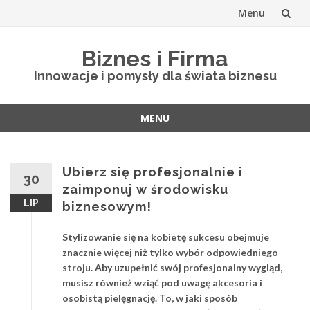
Menu
Skip
Biznes i Firma
to
Innowacje i pomysły dla świata biznesu
content
MENU
Skip
to
content
Ubierz się profesjonalnie i
30
zaimponuj w środowisku
LIP
biznesowym!
Stylizowanie się na kobietę sukcesu obejmuje
znacznie więcej niż tylko wybór odpowiedniego
stroju. Aby uzupełnić swój profesjonalny wygląd,
musisz również wziąć pod uwagę akcesoria i
osobistą pielęgnację. To, w jaki sposób