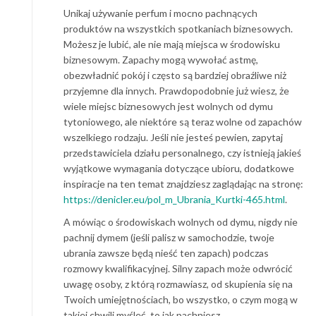
Unikaj używanie perfum i mocno pachnących
produktów na wszystkich spotkaniach biznesowych.
Możesz je lubić, ale nie mają miejsca w środowisku
biznesowym. Zapachy mogą wywołać astmę,
obezwładnić pokój i często są bardziej obraźliwe niż
przyjemne dla innych. Prawdopodobnie już wiesz, że
wiele miejsc biznesowych jest wolnych od dymu
tytoniowego, ale niektóre są teraz wolne od zapachów
wszelkiego rodzaju. Jeśli nie jesteś pewien, zapytaj
przedstawiciela działu personalnego, czy istnieją jakieś
wyjątkowe wymagania dotyczące ubioru, dodatkowe
inspiracje na ten temat znajdziesz zaglądając na stronę:
https://denicler.eu/pol_m_Ubrania_Kurtki-465.html
.
A mówiąc o środowiskach wolnych od dymu, nigdy nie
pachnij dymem (jeśli palisz w samochodzie, twoje
ubrania zawsze będą nieść ten zapach) podczas
rozmowy kwalifikacyjnej. Silny zapach może odwrócić
uwagę osoby, z którą rozmawiasz, od skupienia się na
Twoich umiejętnościach, bo wszystko, o czym mogą w
takiej chwili myśleć, to jak pachniesz.