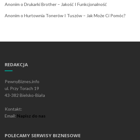
Anonim
o
Drukarki Brother – Jakość I Funkcjonalność
Anonim
o
Hurtownia Tonerów I Tuszów – Jak Może Ci Pomóc?
REDAKCJA
PewnyBiznes.info
ul. Przy Torach 19
43-382 Bielsko-Biała
Kontakt:
Email:
Napisz do nas
POLECAMY SERWISY BIZNESOWE