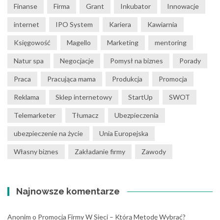
Finanse
Firma
Grant
Inkubator
Innowacje
internet
IPO System
Kariera
Kawiarnia
Księgowość
Magello
Marketing
mentoring
Natur spa
Negocjacje
Pomysł na biznes
Porady
Praca
Pracująca mama
Produkcja
Promocja
Reklama
Sklep internetowy
StartUp
SWOT
Telemarketer
Tłumacz
Ubezpieczenia
ubezpieczenie na życie
Unia Europejska
Własny biznes
Zakładanie firmy
Zawody
Najnowsze komentarze
Anonim
o
Promocja Firmy W Sieci – Którą Metodę Wybrać?