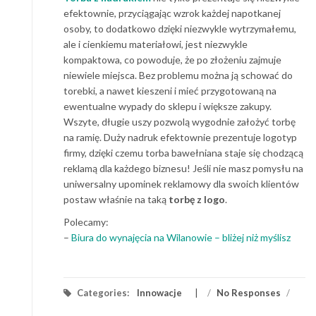
efektownie, przyciągając wzrok każdej napotkanej
osoby, to dodatkowo dzięki niezwykle wytrzymałemu,
ale i cienkiemu materiałowi, jest niezwykle
kompaktowa, co powoduje, że po złożeniu zajmuje
niewiele miejsca. Bez problemu można ją schować do
torebki, a nawet kieszeni i mieć przygotowaną na
ewentualne wypady do sklepu i większe zakupy.
Wszyte, długie uszy pozwolą wygodnie założyć torbę
na ramię. Duży nadruk efektownie prezentuje logotyp
firmy, dzięki czemu torba bawełniana staje się chodzącą
reklamą dla każdego biznesu! Jeśli nie masz pomysłu na
uniwersalny upominek reklamowy dla swoich klientów
postaw właśnie na taką
torbę z logo
.
Polecamy:
–
Biura do wynajęcia na Wilanowie – bliżej niż myślisz
Categories:
Innowacje
/
No Responses
/