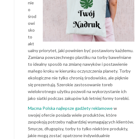
nie
o
środ
owi
sko
to
akt
ualny priorytet, jaki powinien być postawiony każdemu.
Zamiana powszechnego plastiku na torby bawełniane
to idealny sposób na zmianę nawyków i postawienie
małego kroku w kierunku oczyszczenia planety. Torby
ekologiczne nie tylko chronią środowisko, ale pięknie
się prezentują. Szerokie zastosowanie toreb
wielokrotnego użytku pozwoli na wykorzystanie ich
jako siatki podczas zakupów lub letniej formy torebki.
Macma Polska najlepsze gadżety reklamowe
w
swojej ofercie posiada wiele produktów, które
zaspokoją potrzeby najbardziej wymagających klientów.
Smycze, długopisy, torby to tylko niektóre produkty,
jakie mogą zostać opatrzone indywidualnie