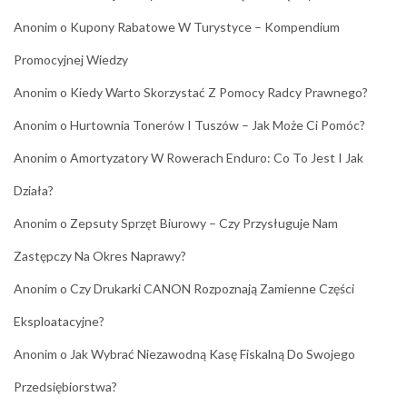
Anonim
o
Kupony Rabatowe W Turystyce – Kompendium
Promocyjnej Wiedzy
Anonim
o
Kiedy Warto Skorzystać Z Pomocy Radcy Prawnego?
Anonim
o
Hurtownia Tonerów I Tuszów – Jak Może Ci Pomóc?
Anonim
o
Amortyzatory W Rowerach Enduro: Co To Jest I Jak
Działa?
Anonim
o
Zepsuty Sprzęt Biurowy – Czy Przysługuje Nam
Zastępczy Na Okres Naprawy?
Anonim
o
Czy Drukarki CANON Rozpoznają Zamienne Części
Eksploatacyjne?
Anonim
o
Jak Wybrać Niezawodną Kasę Fiskalną Do Swojego
Przedsiębiorstwa?