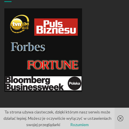
Ta strona używa ciasteczek, dzięki którym nasz serwis może
działać lepiej. Możesz je oczywiście wyłączyć w ustawieniach
Islemag
powered by
WordPress
swojej przeglądarki
Rozumiem