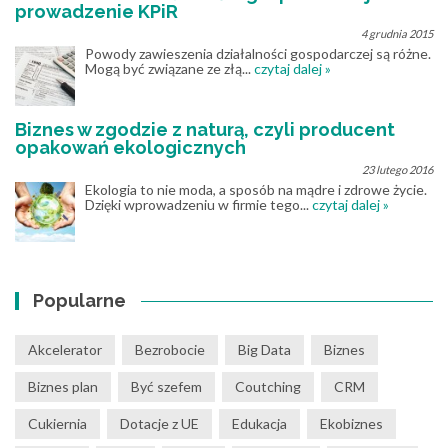
prowadzenie KPiR
4 grudnia 2015
Powody zawieszenia działalności gospodarczej są różne.
Mogą być związane ze złą...
czytaj dalej »
Biznes w zgodzie z naturą, czyli producent
opakowań ekologicznych
23 lutego 2016
Ekologia to nie moda, a sposób na mądre i zdrowe życie.
Dzięki wprowadzeniu w firmie tego...
czytaj dalej »
Popularne
Akcelerator
Bezrobocie
Big Data
Biznes
Biznes plan
Być szefem
Coutching
CRM
Cukiernia
Dotacje z UE
Edukacja
Ekobiznes