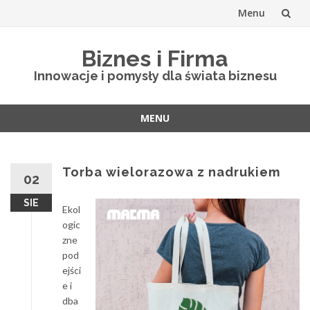
Menu
Skip
Biznes i Firma
to
Innowacje i pomysły dla świata biznesu
content
MENU
Skip
to
content
Torba wielorazowa z nadrukiem
02
SIE
Ekol
ogic
zne
pod
ejści
e i
dba