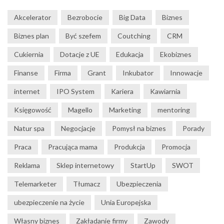
Akcelerator
Bezrobocie
Big Data
Biznes
Biznes plan
Być szefem
Coutching
CRM
Cukiernia
Dotacje z UE
Edukacja
Ekobiznes
Finanse
Firma
Grant
Inkubator
Innowacje
internet
IPO System
Kariera
Kawiarnia
Księgowość
Magello
Marketing
mentoring
Natur spa
Negocjacje
Pomysł na biznes
Porady
Praca
Pracująca mama
Produkcja
Promocja
Reklama
Sklep internetowy
StartUp
SWOT
Telemarketer
Tłumacz
Ubezpieczenia
ubezpieczenie na życie
Unia Europejska
Własny biznes
Zakładanie firmy
Zawody