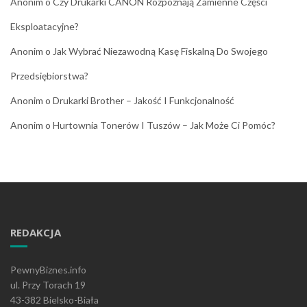
Anonim
o
Czy Drukarki CANON Rozpoznają Zamienne Części
Eksploatacyjne?
Anonim
o
Jak Wybrać Niezawodną Kasę Fiskalną Do Swojego
Przedsiębiorstwa?
Anonim
o
Drukarki Brother – Jakość I Funkcjonalność
Anonim
o
Hurtownia Tonerów I Tuszów – Jak Może Ci Pomóc?
REDAKCJA
PewnyBiznes.info
ul. Przy Torach 19
43-382 Bielsko-Biała