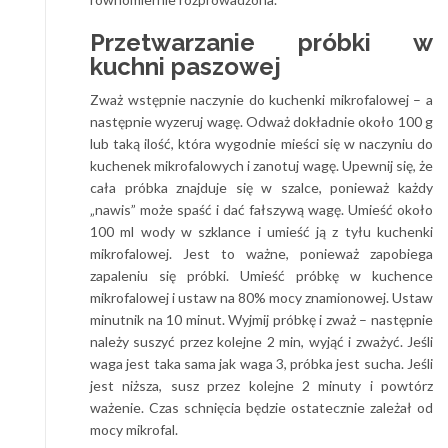
Przetwarzanie próbki w
kuchni paszowej
Zważ wstępnie naczynie do kuchenki mikrofalowej – a
następnie wyzeruj wagę. Odważ dokładnie około 100 g
lub taką ilość, która wygodnie mieści się w naczyniu do
kuchenek mikrofalowych i zanotuj wagę. Upewnij się, że
cała próbka znajduje się w szalce, ponieważ każdy
„nawis” może spaść i dać fałszywą wagę. Umieść około
100 ml wody w szklance i umieść ją z tyłu kuchenki
mikrofalowej. Jest to ważne, ponieważ zapobiega
zapaleniu się próbki. Umieść próbkę w kuchence
mikrofalowej i ustaw na 80% mocy znamionowej. Ustaw
minutnik na 10 minut. Wyjmij próbkę i zważ – następnie
należy suszyć przez kolejne 2 min, wyjąć i zważyć. Jeśli
waga jest taka sama jak waga 3, próbka jest sucha. Jeśli
jest niższa, susz przez kolejne 2 minuty i powtórz
ważenie. Czas schnięcia będzie ostatecznie zależał od
mocy mikrofal.