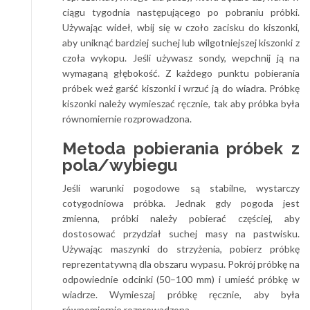
ciągu tygodnia następującego po pobraniu próbki.
Używając wideł, wbij się w czoło zacisku do kiszonki,
aby uniknąć bardziej suchej lub wilgotniejszej kiszonki z
czoła wykopu. Jeśli używasz sondy, wepchnij ją na
wymaganą głębokość. Z każdego punktu pobierania
próbek weź garść kiszonki i wrzuć ją do wiadra. Próbkę
kiszonki należy wymieszać ręcznie, tak aby próbka była
równomiernie rozprowadzona.
Metoda pobierania próbek z
pola/wybiegu
Jeśli warunki pogodowe są stabilne, wystarczy
cotygodniowa próbka. Jednak gdy pogoda jest
zmienna, próbki należy pobierać częściej, aby
dostosować przydział suchej masy na pastwisku.
Używając maszynki do strzyżenia, pobierz próbkę
reprezentatywną dla obszaru wypasu. Pokrój próbkę na
odpowiednie odcinki (50–100 mm) i umieść próbkę w
wiadrze. Wymieszaj próbkę ręcznie, aby była
równomiernie rozprowadzona.