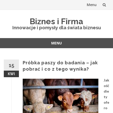
Menu
Skip
Biznes i Firma
to
Innowacje i pomysły dla świata biznesu
content
MENU
Skip
to
content
Próbka paszy do badania – jak
15
pobrać i co z tego wynika?
KWI
Jak
ość
die
ty
ofe
ro