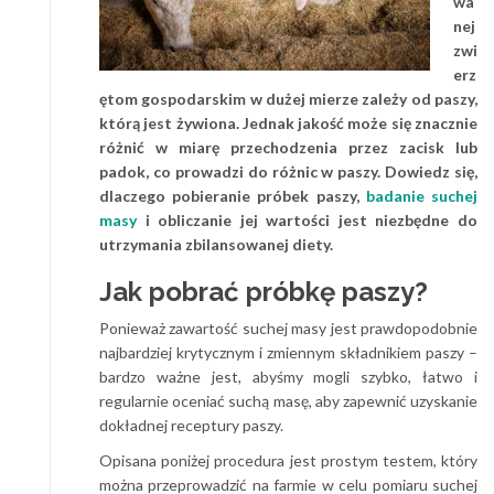
wa
nej
zwi
erz
ętom gospodarskim w dużej mierze zależy od paszy,
którą jest żywiona. Jednak jakość może się znacznie
różnić w miarę przechodzenia przez zacisk lub
padok, co prowadzi do różnic w paszy. Dowiedz się,
dlaczego pobieranie próbek paszy,
badanie suchej
masy
i obliczanie jej wartości jest niezbędne do
utrzymania zbilansowanej diety.
Jak pobrać próbkę paszy?
Ponieważ zawartość suchej masy jest prawdopodobnie
najbardziej krytycznym i zmiennym składnikiem paszy –
bardzo ważne jest, abyśmy mogli szybko, łatwo i
regularnie oceniać suchą masę, aby zapewnić uzyskanie
dokładnej receptury paszy.
Opisana poniżej procedura jest prostym testem, który
można przeprowadzić na farmie w celu pomiaru suchej