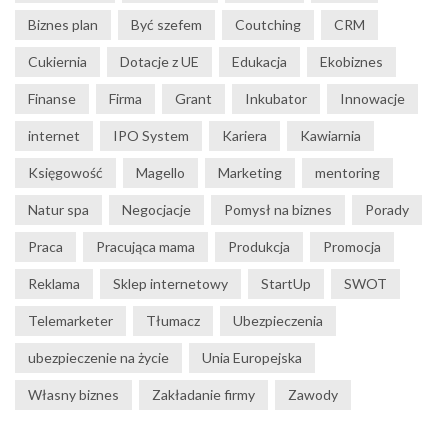
Biznes plan
Być szefem
Coutching
CRM
Cukiernia
Dotacje z UE
Edukacja
Ekobiznes
Finanse
Firma
Grant
Inkubator
Innowacje
internet
IPO System
Kariera
Kawiarnia
Księgowość
Magello
Marketing
mentoring
Natur spa
Negocjacje
Pomysł na biznes
Porady
Praca
Pracująca mama
Produkcja
Promocja
Reklama
Sklep internetowy
StartUp
SWOT
Telemarketer
Tłumacz
Ubezpieczenia
ubezpieczenie na życie
Unia Europejska
Własny biznes
Zakładanie firmy
Zawody