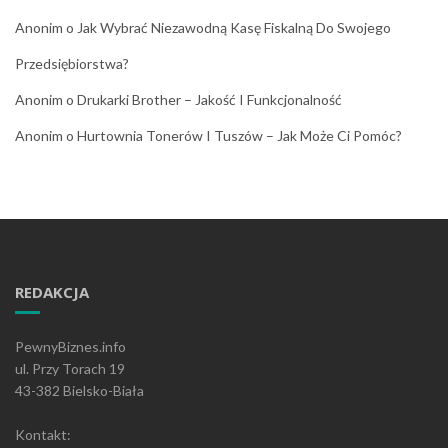
Anonim
o
Jak Wybrać Niezawodną Kasę Fiskalną Do Swojego
Przedsiębiorstwa?
Anonim
o
Drukarki Brother – Jakość I Funkcjonalność
Anonim
o
Hurtownia Tonerów I Tuszów – Jak Może Ci Pomóc?
REDAKCJA
PewnyBiznes.info
ul. Przy Torach 19
43-382 Bielsko-Biała
Kontakt: