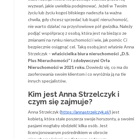
wyzwań, jakie uwielbia podejmować. Jeżeli w Twoim
życiu lub życiu kogoś bliskiego nadeszła ta ważna
chwila, gdy chcesz sprzedać lub kupić nieruchomość,
nie warto działać na przysłowiowe pół gwizdka. Należy
podjąć współpracę z osobą, która jest na bieżąco ze
zmianami na rynku nieruchomości i wie, jak pomóc Ci
bezpiecznie osiągnąć cel. Taką osobą jest właśnie Anna
Strzelczyk –
właścicielka biura nieruchomości „D.S.
Plus Nieruchomości” i zdobywczyni Orła
Nieruchomości w 2021 roku.
Dowiedz się, co ma do
zaoferowania swoim klientom i co wyróżnia ją na tle
innych specjalistów.
Kim jest Anna Strzelczyk i
czym się zajmuje?
Anna Strzelczyk (
https://annastrzelczyk.pl/
) jest
kobietą, która stale poszerza swoje horyzonty, a swoimi
pasjami mogłaby obdzielić kilka osób. Jest
licencjonowanym pośrednikiem w obrocie