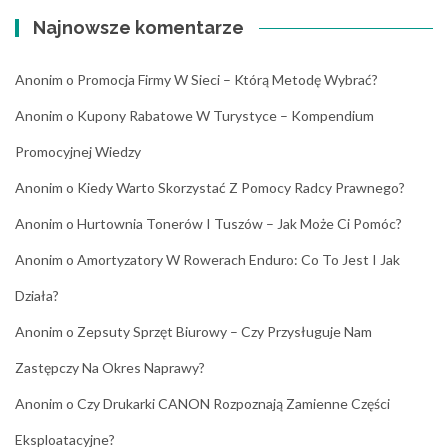
Najnowsze komentarze
Anonim
o
Promocja Firmy W Sieci – Którą Metodę Wybrać?
Anonim
o
Kupony Rabatowe W Turystyce – Kompendium
Promocyjnej Wiedzy
Anonim
o
Kiedy Warto Skorzystać Z Pomocy Radcy Prawnego?
Anonim
o
Hurtownia Tonerów I Tuszów – Jak Może Ci Pomóc?
Anonim
o
Amortyzatory W Rowerach Enduro: Co To Jest I Jak
Działa?
Anonim
o
Zepsuty Sprzęt Biurowy – Czy Przysługuje Nam
Zastępczy Na Okres Naprawy?
Anonim
o
Czy Drukarki CANON Rozpoznają Zamienne Części
Eksploatacyjne?