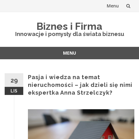
Menu
Skip
Biznes i Firma
to
Innowacje i pomysły dla świata biznesu
content
MENU
Skip
to
content
Pasja i wiedza na temat
29
nieruchomości – jak dzieli się nimi
LIS
ekspertka Anna Strzelczyk?