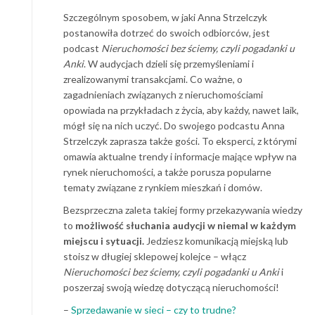
Szczególnym sposobem, w jaki Anna Strzelczyk
postanowiła dotrzeć do swoich odbiorców, jest
podcast
Nieruchomości bez ściemy, czyli pogadanki u
Anki
. W audycjach dzieli się przemyśleniami i
zrealizowanymi transakcjami. Co ważne, o
zagadnieniach związanych z nieruchomościami
opowiada na przykładach z życia, aby każdy, nawet laik,
mógł się na nich uczyć. Do swojego podcastu Anna
Strzelczyk zaprasza także gości. To eksperci, z którymi
omawia aktualne trendy i informacje mające wpływ na
rynek nieruchomości, a także porusza popularne
tematy związane z rynkiem mieszkań i domów.
Bezsprzeczna zaleta takiej formy przekazywania wiedzy
to
możliwość słuchania audycji w niemal w każdym
miejscu i sytuacji.
Jedziesz komunikacją miejską lub
stoisz w długiej sklepowej kolejce – włącz
Nieruchomości bez ściemy, czyli pogadanki u Anki
i
poszerzaj swoją wiedzę dotyczącą nieruchomości!
–
Sprzedawanie w sieci – czy to trudne?