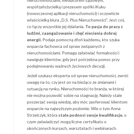
nieruchomościami, mediatorem sądowym,
współzałożycielką i prezesem spółki iKuku
(nowoczesnej aplikacji nieruchomości) i oczywiście
właścicielką biura „D.S. Plus Nieruchomości”. Jest coś,
co łączy wszystkie jej działania.
To pasja do pracy z
ludźmi, zaangażowanie i chęć niesienia dobrej
energii.
Podaje pomocną dłoń każdemu, kto szuka
wsparcia fachowca od spraw związanych z
nieruchomościami. Pomaga załatwiać formalności i
nawiguje klientów, gdy jest potrzebna pomoc przy
podejmowaniu ważnych życiowych decyzji.
Jeżeli szukasz eksperta od spraw nieruchomości, zwróć
uwagę na to, czy jest on na bieżąco ze zmianami i
sytuacją na rynku. Nieruchomości to branża, w której
nie można pozwolić sobie na stagnację. Należy stale
poszerzać swoją wiedzę, aby móc zaoferować klientom
wsparcie na najwyższym poziomie. Wie o tym Anna
Strzelczyk, która
stale podnosi swoje kwalifikacje
, o
czym zaświadczyć mogą liczne certyfikaty o
ukończonych kursach, warsztatach i webinarach.