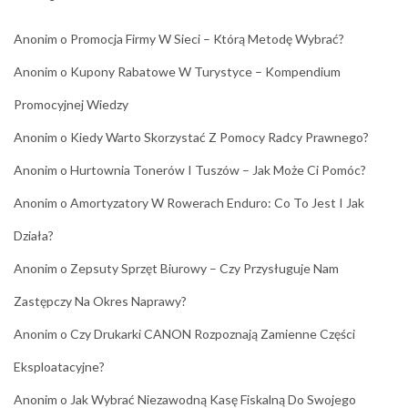
Anonim
o
Promocja Firmy W Sieci – Którą Metodę Wybrać?
Anonim
o
Kupony Rabatowe W Turystyce – Kompendium
Promocyjnej Wiedzy
Anonim
o
Kiedy Warto Skorzystać Z Pomocy Radcy Prawnego?
Anonim
o
Hurtownia Tonerów I Tuszów – Jak Może Ci Pomóc?
Anonim
o
Amortyzatory W Rowerach Enduro: Co To Jest I Jak
Działa?
Anonim
o
Zepsuty Sprzęt Biurowy – Czy Przysługuje Nam
Zastępczy Na Okres Naprawy?
Anonim
o
Czy Drukarki CANON Rozpoznają Zamienne Części
Eksploatacyjne?
Anonim
o
Jak Wybrać Niezawodną Kasę Fiskalną Do Swojego