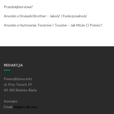
Przedsiębiorstwa?
Anonim
o
Drukarki Brother – Jakość I Funkcjonalność
Anonim
o
Hurtownia Tonerów I Tuszów – Jak Może Ci Pomóc?
REDAKCJA
PewnyBiznes.info
ul. Przy Torach 19
43-382 Bielsko-Biała
Kontakt:
Email:
Napisz do nas