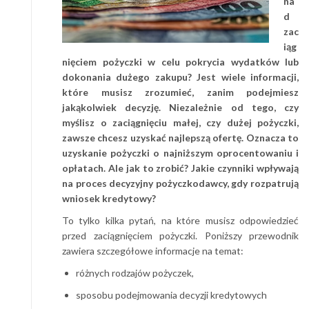
na
d
zac
iąg
nięciem pożyczki w celu pokrycia wydatków lub
dokonania dużego zakupu? Jest wiele informacji,
które musisz zrozumieć, zanim podejmiesz
jakąkolwiek decyzję. Niezależnie od tego, czy
myślisz o zaciągnięciu małej, czy dużej pożyczki,
zawsze chcesz uzyskać najlepszą ofertę. Oznacza to
uzyskanie pożyczki o najniższym oprocentowaniu i
opłatach. Ale jak to zrobić? Jakie czynniki wpływają
na proces decyzyjny pożyczkodawcy, gdy rozpatrują
wniosek kredytowy?
To tylko kilka pytań, na które musisz odpowiedzieć
przed zaciągnięciem pożyczki. Poniższy przewodnik
zawiera szczegółowe informacje na temat:
różnych rodzajów pożyczek,
sposobu podejmowania decyzji kredytowych