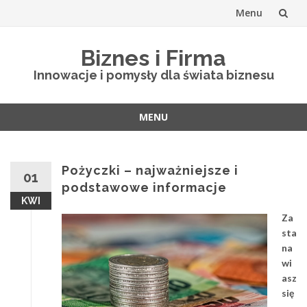
Menu
Skip
Biznes i Firma
to
Innowacje i pomysły dla świata biznesu
content
MENU
Skip
to
content
Pożyczki – najważniejsze i
01
podstawowe informacje
KWI
Za
sta
na
wi
asz
się