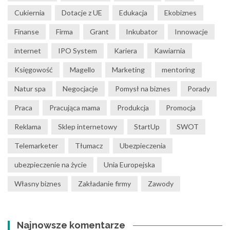
Cukiernia
Dotacje z UE
Edukacja
Ekobiznes
Finanse
Firma
Grant
Inkubator
Innowacje
internet
IPO System
Kariera
Kawiarnia
Księgowość
Magello
Marketing
mentoring
Natur spa
Negocjacje
Pomysł na biznes
Porady
Praca
Pracująca mama
Produkcja
Promocja
Reklama
Sklep internetowy
StartUp
SWOT
Telemarketer
Tłumacz
Ubezpieczenia
ubezpieczenie na życie
Unia Europejska
Własny biznes
Zakładanie firmy
Zawody
Najnowsze komentarze