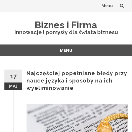
Menu
Skip
Biznes i Firma
to
Innowacje i pomysły dla świata biznesu
content
MENU
Skip
to
content
Najczęściej popełniane błędy przy
17
nauce języka i sposoby na ich
MAJ
wyeliminowanie