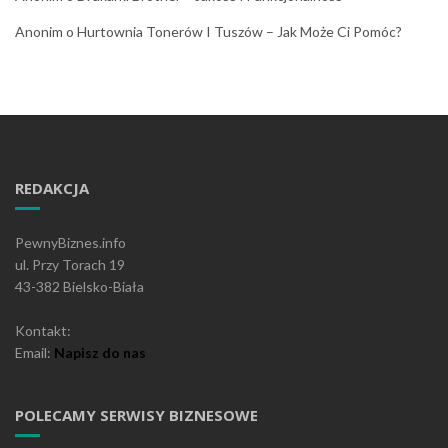
Anonim
o
Hurtownia Tonerów I Tuszów – Jak Może Ci Pomóc?
REDAKCJA
PewnyBiznes.info
ul. Przy Torach 19
43-382 Bielsko-Biała
Kontakt:
Email:
Napisz do nas
POLECAMY SERWISY BIZNESOWE