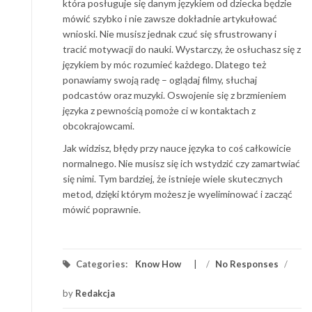
która posługuje się danym językiem od dziecka będzie
mówić szybko i nie zawsze dokładnie artykułować
wnioski. Nie musisz jednak czuć się sfrustrowany i
tracić motywacji do nauki. Wystarczy, że osłuchasz się z
językiem by móc rozumieć każdego. Dlatego też
ponawiamy swoją radę – oglądaj filmy, słuchaj
podcastów oraz muzyki. Oswojenie się z brzmieniem
języka z pewnością pomoże ci w kontaktach z
obcokrajowcami.
Jak widzisz, błędy przy nauce języka to coś całkowicie
normalnego. Nie musisz się ich wstydzić czy zamartwiać
się nimi. Tym bardziej, że istnieje wiele skutecznych
metod, dzięki którym możesz je wyeliminować i zacząć
mówić poprawnie.
Categories:
Know How
/
No Responses
/
by
Redakcja