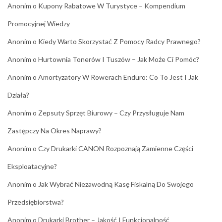
Anonim
o
Kupony Rabatowe W Turystyce – Kompendium
Promocyjnej Wiedzy
Anonim
o
Kiedy Warto Skorzystać Z Pomocy Radcy Prawnego?
Anonim
o
Hurtownia Tonerów I Tuszów – Jak Może Ci Pomóc?
Anonim
o
Amortyzatory W Rowerach Enduro: Co To Jest I Jak
Działa?
Anonim
o
Zepsuty Sprzęt Biurowy – Czy Przysługuje Nam
Zastępczy Na Okres Naprawy?
Anonim
o
Czy Drukarki CANON Rozpoznają Zamienne Części
Eksploatacyjne?
Anonim
o
Jak Wybrać Niezawodną Kasę Fiskalną Do Swojego
Przedsiębiorstwa?
Anonim
o
Drukarki Brother – Jakość I Funkcjonalność