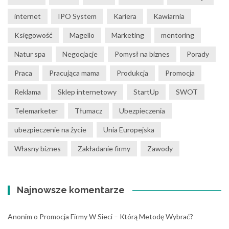
internet
IPO System
Kariera
Kawiarnia
Księgowość
Magello
Marketing
mentoring
Natur spa
Negocjacje
Pomysł na biznes
Porady
Praca
Pracująca mama
Produkcja
Promocja
Reklama
Sklep internetowy
StartUp
SWOT
Telemarketer
Tłumacz
Ubezpieczenia
ubezpieczenie na życie
Unia Europejska
Własny biznes
Zakładanie firmy
Zawody
Najnowsze komentarze
Anonim
o
Promocja Firmy W Sieci – Którą Metodę Wybrać?