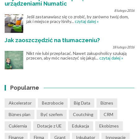
urządzeniami Numatic
8 lutego 2016
Jeśli zastanawiasz się co zrobić, by zarówno twój dom,
jak i miejsce pracy lśniły...
czytaj dalej »
Jak zaoszczędzić na tłumaczeniu?
18 lutego 2016
Nikt nie lubi przepłacać. Nawet zakupoholicy szukają
przecen, aby móc nacieszyć się jakąś...
czytaj dalej »
Popularne
Akcelerator
Bezrobocie
Big Data
Biznes
Biznes plan
Być szefem
Coutching
CRM
Cukiernia
Dotacje z UE
Edukacja
Ekobiznes
Finanse
Firma
Grant
Inkubator
Innowacje