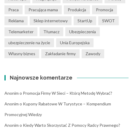
Praca
Pracująca mama
Produkcja
Promocja
Reklama
Sklep internetowy
StartUp
SWOT
Telemarketer
Tłumacz
Ubezpieczenia
ubezpieczenie na życie
Unia Europejska
Własny biznes
Zakładanie firmy
Zawody
Najnowsze komentarze
Anonim
o
Promocja Firmy W Sieci – Którą Metodę Wybrać?
Anonim
o
Kupony Rabatowe W Turystyce – Kompendium
Promocyjnej Wiedzy
Anonim
o
Kiedy Warto Skorzystać Z Pomocy Radcy Prawnego?