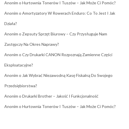
Anonim
o
Hurtownia Tonerów I Tuszów – Jak Może Ci Pomóc?
Anonim
o
Amortyzatory W Rowerach Enduro: Co To Jest I Jak
Działa?
Anonim
o
Zepsuty Sprzęt Biurowy – Czy Przysługuje Nam
Zastępczy Na Okres Naprawy?
Anonim
o
Czy Drukarki CANON Rozpoznają Zamienne Części
Eksploatacyjne?
Anonim
o
Jak Wybrać Niezawodną Kasę Fiskalną Do Swojego
Przedsiębiorstwa?
Anonim
o
Drukarki Brother – Jakość I Funkcjonalność
Anonim
o
Hurtownia Tonerów I Tuszów – Jak Może Ci Pomóc?