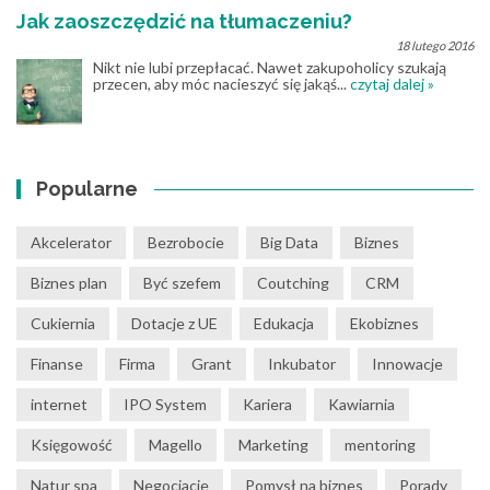
Jak zaoszczędzić na tłumaczeniu?
18 lutego 2016
Nikt nie lubi przepłacać. Nawet zakupoholicy szukają
przecen, aby móc nacieszyć się jakąś...
czytaj dalej »
Popularne
Akcelerator
Bezrobocie
Big Data
Biznes
Biznes plan
Być szefem
Coutching
CRM
Cukiernia
Dotacje z UE
Edukacja
Ekobiznes
Finanse
Firma
Grant
Inkubator
Innowacje
internet
IPO System
Kariera
Kawiarnia
Księgowość
Magello
Marketing
mentoring
Natur spa
Negocjacje
Pomysł na biznes
Porady