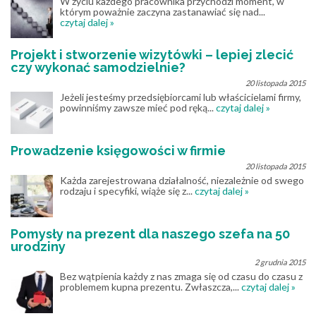
W życiu każdego pracownika przychodzi moment, w
którym poważnie zaczyna zastanawiać się nad...
czytaj dalej »
Projekt i stworzenie wizytówki – lepiej zlecić
czy wykonać samodzielnie?
20 listopada 2015
Jeżeli jesteśmy przedsiębiorcami lub właścicielami firmy,
powinniśmy zawsze mieć pod ręką...
czytaj dalej »
Prowadzenie księgowości w firmie
20 listopada 2015
Każda zarejestrowana działalność, niezależnie od swego
rodzaju i specyfiki, wiąże się z...
czytaj dalej »
Pomysły na prezent dla naszego szefa na 50
urodziny
2 grudnia 2015
Bez wątpienia każdy z nas zmaga się od czasu do czasu z
problemem kupna prezentu. Zwłaszcza,...
czytaj dalej »