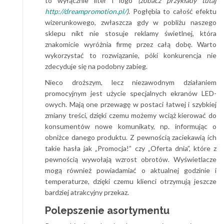
to wyłącznie liter i logo
(zobacz przykłady tutaj
http://dreampromotion.pl/
)
. Pogłębia to całość efektu
wizerunkowego, zwłaszcza gdy w pobliżu naszego
sklepu nikt nie stosuje reklamy świetlnej, która
znakomicie wyróżnia firmę przez całą dobę. Warto
wykorzystać to rozwiązanie, póki konkurencja nie
zdecyduje się na podobny zabieg.
Nieco droższym, lecz niezawodnym działaniem
promocyjnym jest użycie specjalnych ekranów LED-
owych. Mają one przewagę w postaci łatwej i szybkiej
zmiany treści, dzięki czemu możemy wciąż kierować do
konsumentów nowe komunikaty, np. informując o
obniżce danego produktu. Z pewnością zaciekawią ich
takie hasła jak „Promocja!” czy „Oferta dnia”, które z
pewnością wywołają wzrost obrotów. Wyświetlacze
mogą również powiadamiać o aktualnej godzinie i
temperaturze, dzięki czemu klienci otrzymują jeszcze
bardziej atrakcyjny przekaz.
Polepszenie asortymentu