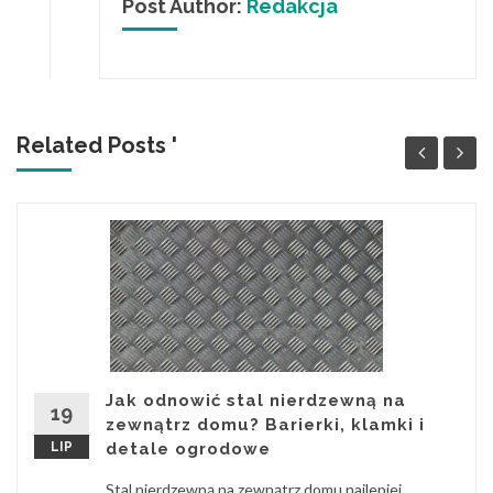
Post Author:
Redakcja
Related Posts '
Jak odnowić stal nierdzewną na
19
zewnątrz domu? Barierki, klamki i
LIP
detale ogrodowe
Stal nierdzewną na zewnątrz domu najlepiej