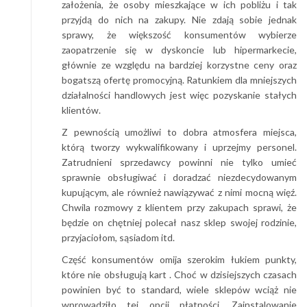
założenia, że osoby mieszkające w ich pobliżu i tak
przyjdą do nich na zakupy. Nie zdają sobie jednak
sprawy, że większość konsumentów wybierze
zaopatrzenie się w dyskoncie lub hipermarkecie,
głównie ze względu na bardziej korzystne ceny oraz
bogatszą ofertę promocyjną. Ratunkiem dla mniejszych
działalności handlowych jest więc pozyskanie stałych
klientów.
Z pewnością umożliwi to dobra atmosfera miejsca,
którą tworzy wykwalifikowany i uprzejmy personel.
Zatrudnieni sprzedawcy powinni nie tylko umieć
sprawnie obsługiwać i doradzać niezdecydowanym
kupującym, ale również nawiązywać z nimi mocną więź.
Chwila rozmowy z klientem przy zakupach sprawi, że
będzie on chętniej polecał nasz sklep swojej rodzinie,
przyjaciołom, sąsiadom itd.
Część konsumentów omija szerokim łukiem punkty,
które nie obsługują kart . Choć w dzisiejszych czasach
powinien być to standard, wiele sklepów wciąż nie
wprowadziło tej opcji płatności. Zainstalowanie