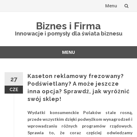
Menu
Skip
Biznes i Firma
to
Innowacje i pomysły dla świata biznesu
content
MENU
Skip
to
content
Kaseton reklamowy frezowany?
27
Podświetlany? A może jeszcze
CZE
inna opcja? Sprawdź, jak wyróżnić
swój sklep!
Wydatki konsumenckie Polaków stale rosną,
przede wszystkim dzięki podwyżkom wynagrodzeń i
wprowadzaniu różnych programów rządowych.
Sprawia to, że coraz częściej odwiedzamy