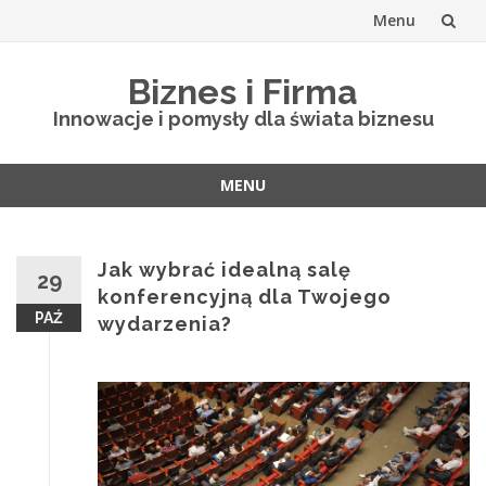
Menu
Skip
Biznes i Firma
to
Innowacje i pomysły dla świata biznesu
content
MENU
Skip
to
content
Jak wybrać idealną salę
29
konferencyjną dla Twojego
PAŹ
wydarzenia?