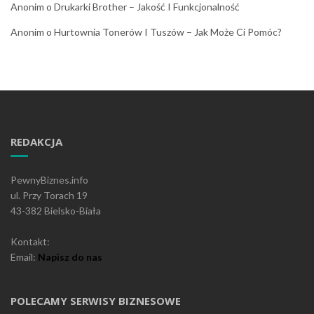
Anonim
o
Drukarki Brother – Jakość I Funkcjonalność
Anonim
o
Hurtownia Tonerów I Tuszów – Jak Może Ci Pomóc?
REDAKCJA
PewnyBiznes.info
ul. Przy Torach 19
43-382 Bielsko-Biała
Kontakt:
Email:
Napisz do nas
POLECAMY SERWISY BIZNESOWE