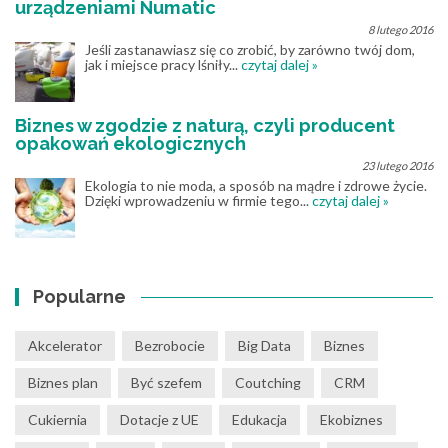
urządzeniami Numatic
8 lutego 2016
Jeśli zastanawiasz się co zrobić, by zarówno twój dom,
jak i miejsce pracy lśniły...
czytaj dalej »
Biznes w zgodzie z naturą, czyli producent
opakowań ekologicznych
23 lutego 2016
Ekologia to nie moda, a sposób na mądre i zdrowe życie.
Dzięki wprowadzeniu w firmie tego...
czytaj dalej »
Popularne
Akcelerator
Bezrobocie
Big Data
Biznes
Biznes plan
Być szefem
Coutching
CRM
Cukiernia
Dotacje z UE
Edukacja
Ekobiznes