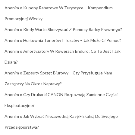
Anonim
o
Kupony Rabatowe W Turystyce – Kompendium
Promocyjnej Wiedzy
Anonim
o
Kiedy Warto Skorzystać Z Pomocy Radcy Prawnego?
Anonim
o
Hurtownia Tonerów I Tuszów – Jak Może Ci Pomóc?
Anonim
o
Amortyzatory W Rowerach Enduro: Co To Jest I Jak
Działa?
Anonim
o
Zepsuty Sprzęt Biurowy – Czy Przysługuje Nam
Zastępczy Na Okres Naprawy?
Anonim
o
Czy Drukarki CANON Rozpoznają Zamienne Części
Eksploatacyjne?
Anonim
o
Jak Wybrać Niezawodną Kasę Fiskalną Do Swojego
Przedsiębiorstwa?