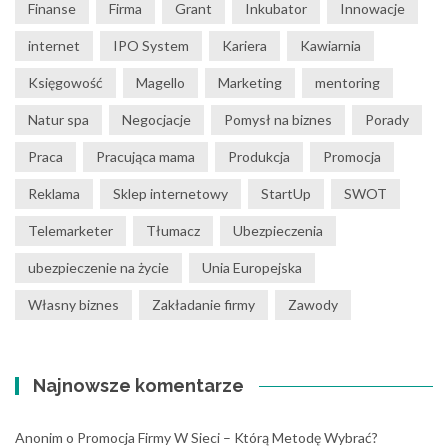
Finanse
Firma
Grant
Inkubator
Innowacje
internet
IPO System
Kariera
Kawiarnia
Księgowość
Magello
Marketing
mentoring
Natur spa
Negocjacje
Pomysł na biznes
Porady
Praca
Pracująca mama
Produkcja
Promocja
Reklama
Sklep internetowy
StartUp
SWOT
Telemarketer
Tłumacz
Ubezpieczenia
ubezpieczenie na życie
Unia Europejska
Własny biznes
Zakładanie firmy
Zawody
Najnowsze komentarze
Anonim
o
Promocja Firmy W Sieci – Którą Metodę Wybrać?