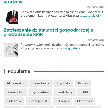
urodziny
2 grudnia 2015
Bez wątpienia każdy z nas zmaga się od czasu do czasu z
problemem kupna prezentu. Zwłaszcza,...
czytaj dalej »
Zawieszenie działalności gospodarczej a
prowadzenie KPiR
4 grudnia 2015
Powody zawieszenia działalności gospodarczej są różne.
Mogą być związane ze złą...
czytaj dalej »
Popularne
Akcelerator
Bezrobocie
Big Data
Biznes
Biznes plan
Być szefem
Coutching
CRM
Cukiernia
Dotacje z UE
Edukacja
Ekobiznes