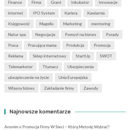
Finanse
Firma
Grant
Inkubator
Innowacje
internet
IPO System
Kariera
Kawiarnia
Księgowość
Magello
Marketing
mentoring
Natur spa
Negocjacje
Pomysł na biznes
Porady
Praca
Pracująca mama
Produkcja
Promocja
Reklama
Sklep internetowy
StartUp
SWOT
Telemarketer
Tłumacz
Ubezpieczenia
ubezpieczenie na życie
Unia Europejska
Własny biznes
Zakładanie firmy
Zawody
Najnowsze komentarze
Anonim
o
Promocja Firmy W Sieci – Którą Metodę Wybrać?