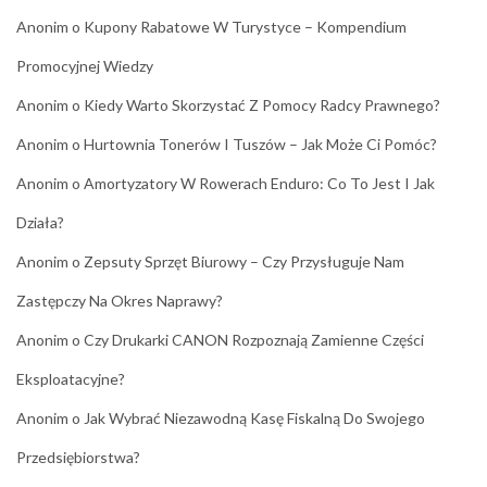
Anonim
o
Kupony Rabatowe W Turystyce – Kompendium
Promocyjnej Wiedzy
Anonim
o
Kiedy Warto Skorzystać Z Pomocy Radcy Prawnego?
Anonim
o
Hurtownia Tonerów I Tuszów – Jak Może Ci Pomóc?
Anonim
o
Amortyzatory W Rowerach Enduro: Co To Jest I Jak
Działa?
Anonim
o
Zepsuty Sprzęt Biurowy – Czy Przysługuje Nam
Zastępczy Na Okres Naprawy?
Anonim
o
Czy Drukarki CANON Rozpoznają Zamienne Części
Eksploatacyjne?
Anonim
o
Jak Wybrać Niezawodną Kasę Fiskalną Do Swojego
Przedsiębiorstwa?