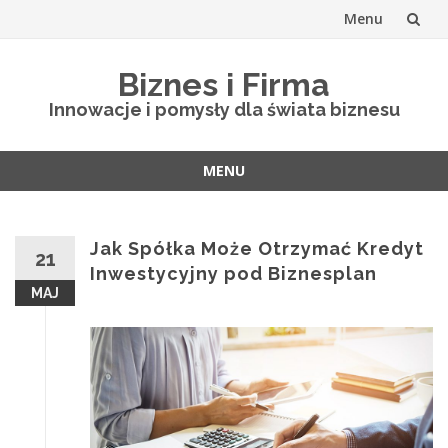
Menu
Skip
Biznes i Firma
to
Innowacje i pomysły dla świata biznesu
content
MENU
Skip
to
content
Jak Spółka Może Otrzymać Kredyt
21
Inwestycyjny pod Biznesplan
MAJ