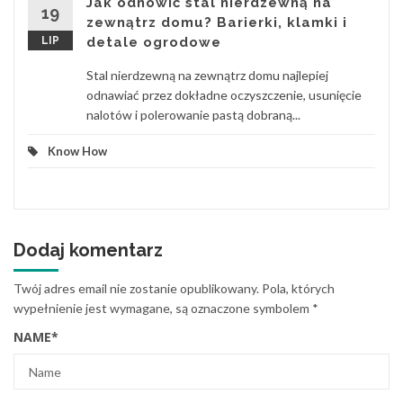
Jak odnowić stal nierdzewną na
19
zewnątrz domu? Barierki, klamki i
LIP
detale ogrodowe
Stal nierdzewną na zewnątrz domu najlepiej
odnawiać przez dokładne oczyszczenie, usunięcie
nalotów i polerowanie pastą dobraną...
Know How
Dodaj komentarz
Twój adres email nie zostanie opublikowany.
Pola, których
wypełnienie jest wymagane, są oznaczone symbolem
*
NAME
*