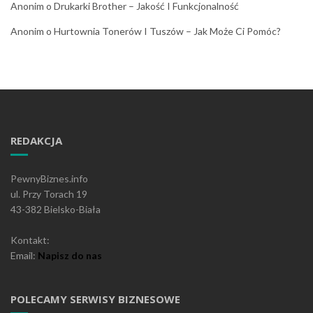
Anonim
o
Drukarki Brother – Jakość I Funkcjonalność
Anonim
o
Hurtownia Tonerów I Tuszów – Jak Może Ci Pomóc?
REDAKCJA
PewnyBiznes.info
ul. Przy Torach 19
43-382 Bielsko-Biała
Kontakt:
Email:
Napisz do nas
POLECAMY SERWISY BIZNESOWE