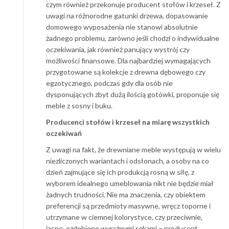
czym również przekonuje producent stołów i krzeseł. Z
uwagi na różnorodne gatunki drzewa, dopasowanie
domowego wyposażenia nie stanowi absolutnie
żadnego problemu, zarówno jeśli chodzi o indywidualne
oczekiwania, jak również panujący wystrój czy
możliwości finansowe. Dla najbardziej wymagających
przygotowane są kolekcje z drewna dębowego czy
egzotycznego, podczas gdy dla osób nie
dysponujących zbyt dużą ilością gotówki, proponuje się
meble z sosny i buku.
Producenci stołów i krzeseł na miarę wszystkich
oczekiwań
Z uwagi na fakt, że drewniane meble występują w wielu
niezliczonych wariantach i odsłonach, a osoby na co
dzień zajmujące się ich produkcją rosną w siłę, z
wyborem idealnego umeblowania nikt nie będzie miał
żadnych trudności. Nie ma znaczenia, czy obiektem
preferencji są przedmioty masywne, wręcz toporne i
utrzymane w ciemnej kolorystyce, czy przeciwnie,
jasne, ozdobione wyraźnymi sękami – producent