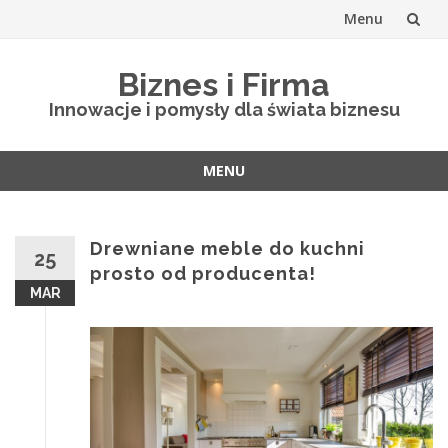
Menu
Skip
Biznes i Firma
to
Innowacje i pomysły dla świata biznesu
content
MENU
Skip
to
content
Drewniane meble do kuchni
25
prosto od producenta!
MAR