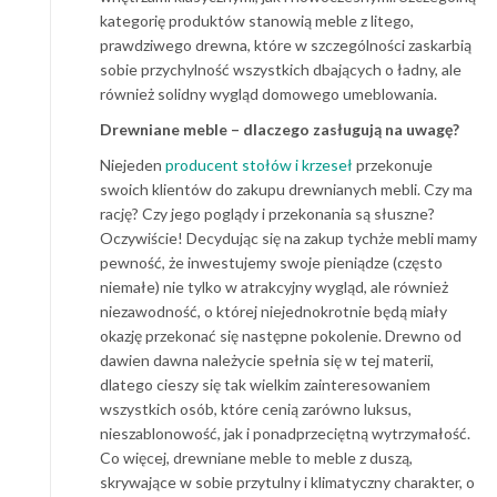
kategorię produktów stanowią meble z litego,
prawdziwego drewna, które w szczególności zaskarbią
sobie przychylność wszystkich dbających o ładny, ale
również solidny wygląd domowego umeblowania.
Drewniane meble – dlaczego zasługują na uwagę?
Niejeden
producent stołów i krzeseł
przekonuje
swoich klientów do zakupu drewnianych mebli. Czy ma
rację? Czy jego poglądy i przekonania są słuszne?
Oczywiście! Decydując się na zakup tychże mebli mamy
pewność, że inwestujemy swoje pieniądze (często
niemałe) nie tylko w atrakcyjny wygląd, ale również
niezawodność, o której niejednokrotnie będą miały
okazję przekonać się następne pokolenie. Drewno od
dawien dawna należycie spełnia się w tej materii,
dlatego cieszy się tak wielkim zainteresowaniem
wszystkich osób, które cenią zarówno luksus,
nieszablonowość, jak i ponadprzeciętną wytrzymałość.
Co więcej, drewniane meble to meble z duszą,
skrywające w sobie przytulny i klimatyczny charakter, o