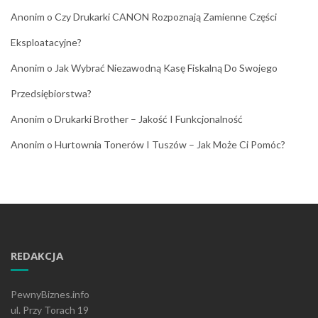
Anonim
o
Czy Drukarki CANON Rozpoznają Zamienne Części
Eksploatacyjne?
Anonim
o
Jak Wybrać Niezawodną Kasę Fiskalną Do Swojego
Przedsiębiorstwa?
Anonim
o
Drukarki Brother – Jakość I Funkcjonalność
Anonim
o
Hurtownia Tonerów I Tuszów – Jak Może Ci Pomóc?
REDAKCJA
PewnyBiznes.info
ul. Przy Torach 19