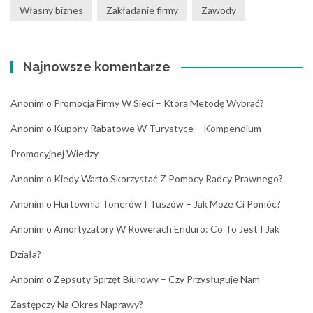
Własny biznes
Zakładanie firmy
Zawody
Najnowsze komentarze
Anonim
o
Promocja Firmy W Sieci – Którą Metodę Wybrać?
Anonim
o
Kupony Rabatowe W Turystyce – Kompendium
Promocyjnej Wiedzy
Anonim
o
Kiedy Warto Skorzystać Z Pomocy Radcy Prawnego?
Anonim
o
Hurtownia Tonerów I Tuszów – Jak Może Ci Pomóc?
Anonim
o
Amortyzatory W Rowerach Enduro: Co To Jest I Jak
Działa?
Anonim
o
Zepsuty Sprzęt Biurowy – Czy Przysługuje Nam
Zastępczy Na Okres Naprawy?