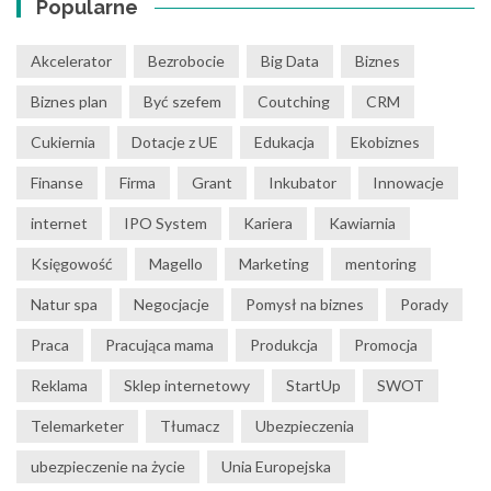
Popularne
Akcelerator
Bezrobocie
Big Data
Biznes
Biznes plan
Być szefem
Coutching
CRM
Cukiernia
Dotacje z UE
Edukacja
Ekobiznes
Finanse
Firma
Grant
Inkubator
Innowacje
internet
IPO System
Kariera
Kawiarnia
Księgowość
Magello
Marketing
mentoring
Natur spa
Negocjacje
Pomysł na biznes
Porady
Praca
Pracująca mama
Produkcja
Promocja
Reklama
Sklep internetowy
StartUp
SWOT
Telemarketer
Tłumacz
Ubezpieczenia
ubezpieczenie na życie
Unia Europejska