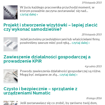
19 listopada 2015
W życiu każdego pracownika przychodzi moment, w
którym poważnie zaczyna zastanawiać się nad...
czytaj dalej »
Projekt i stworzenie wizytówki – lepiej zlecić
czy wykonać samodzielnie?
20 listopada 2015
Jeżeli jesteśmy przedsiębiorcami lub właścicielami firmy,
powinniśmy zawsze mieć pod ręką...
czytaj dalej »
Zawieszenie działalności gospodarczej a
prowadzenie KPiR
4 grudnia 2015
Powody zawieszenia działalności gospodarczej są różne.
Mogą być związane ze złą...
czytaj dalej »
Czysto i bezpiecznie – sprzątanie z
urządzeniami Numatic
8 lutego 2016
Jeśli zastanawiasz się co zrobić, by zarówno twój dom,