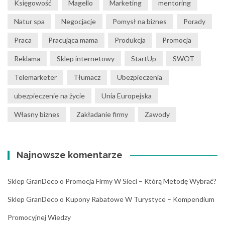
Księgowość
Magello
Marketing
mentoring
Natur spa
Negocjacje
Pomysł na biznes
Porady
Praca
Pracująca mama
Produkcja
Promocja
Reklama
Sklep internetowy
StartUp
SWOT
Telemarketer
Tłumacz
Ubezpieczenia
ubezpieczenie na życie
Unia Europejska
Własny biznes
Zakładanie firmy
Zawody
Najnowsze komentarze
Sklep GranDeco
o
Promocja Firmy W Sieci – Którą Metodę Wybrać?
Sklep GranDeco
o
Kupony Rabatowe W Turystyce – Kompendium
Promocyjnej Wiedzy