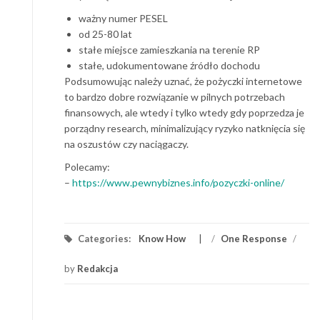
ważny numer PESEL
od 25-80 lat
stałe miejsce zamieszkania na terenie RP
stałe, udokumentowane źródło dochodu
Podsumowując należy uznać, że pożyczki internetowe
to bardzo dobre rozwiązanie w pilnych potrzebach
finansowych, ale wtedy i tylko wtedy gdy poprzedza je
porządny research, minimalizujący ryzyko natknięcia się
na oszustów czy naciągaczy.
Polecamy:
–
https://www.pewnybiznes.info/pozyczki-online/
Categories:
Know How
/
One Response
/
by
Redakcja