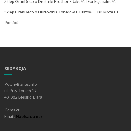
Sklep GranDeco
o
Drukarki Brother – Jakość I Funkcjonalność
Sklep GranDeco
o
Hurtownia Tonerów I Tuszów – Jak Może Ci
Pomóc?
REDAKCJA
PewnyBiznes.info
ul. Przy Torach 19
43-382 Bielsko-Biała
Kontakt:
Email:
Napisz do nas