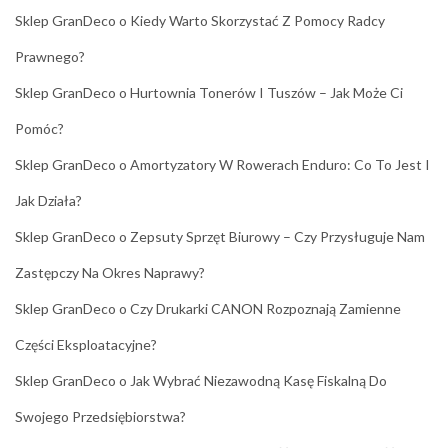
Sklep GranDeco
o
Kiedy Warto Skorzystać Z Pomocy Radcy
Prawnego?
Sklep GranDeco
o
Hurtownia Tonerów I Tuszów – Jak Może Ci
Pomóc?
Sklep GranDeco
o
Amortyzatory W Rowerach Enduro: Co To Jest I
Jak Działa?
Sklep GranDeco
o
Zepsuty Sprzęt Biurowy – Czy Przysługuje Nam
Zastępczy Na Okres Naprawy?
Sklep GranDeco
o
Czy Drukarki CANON Rozpoznają Zamienne
Części Eksploatacyjne?
Sklep GranDeco
o
Jak Wybrać Niezawodną Kasę Fiskalną Do
Swojego Przedsiębiorstwa?