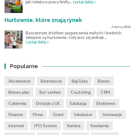
jak i miejsce pracy lśniły...
czytaj dalej »
Hurtownie, które znają rynek
1 marca 2016
Bezcennym źródłem zaopatrzenia małych i średnich
sklepów są hurtownie. Gdy jest się jednak...
czytaj dalej »
Popularne
Akcelerator
Bezrobocie
Big Data
Biznes
Biznes plan
Być szefem
Coutching
CRM
Cukiernia
Dotacje z UE
Edukacja
Ekobiznes
Finanse
Firma
Grant
Inkubator
Innowacje
internet
IPO System
Kariera
Kawiarnia