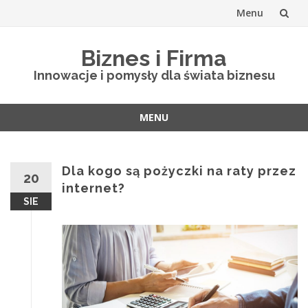
Menu
Skip
Biznes i Firma
to
Innowacje i pomysły dla świata biznesu
content
MENU
Skip
to
content
Dla kogo są pożyczki na raty przez
20
internet?
SIE