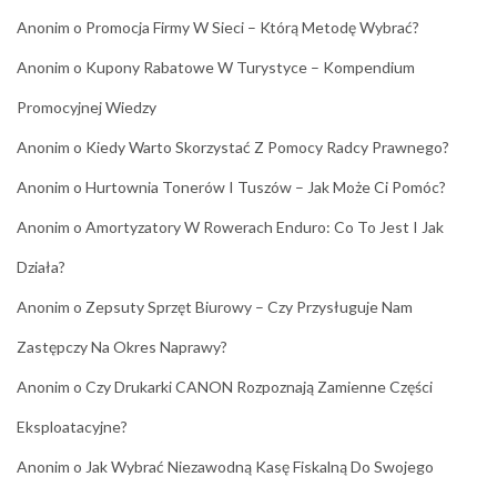
Anonim
o
Promocja Firmy W Sieci – Którą Metodę Wybrać?
Anonim
o
Kupony Rabatowe W Turystyce – Kompendium
Promocyjnej Wiedzy
Anonim
o
Kiedy Warto Skorzystać Z Pomocy Radcy Prawnego?
Anonim
o
Hurtownia Tonerów I Tuszów – Jak Może Ci Pomóc?
Anonim
o
Amortyzatory W Rowerach Enduro: Co To Jest I Jak
Działa?
Anonim
o
Zepsuty Sprzęt Biurowy – Czy Przysługuje Nam
Zastępczy Na Okres Naprawy?
Anonim
o
Czy Drukarki CANON Rozpoznają Zamienne Części
Eksploatacyjne?
Anonim
o
Jak Wybrać Niezawodną Kasę Fiskalną Do Swojego