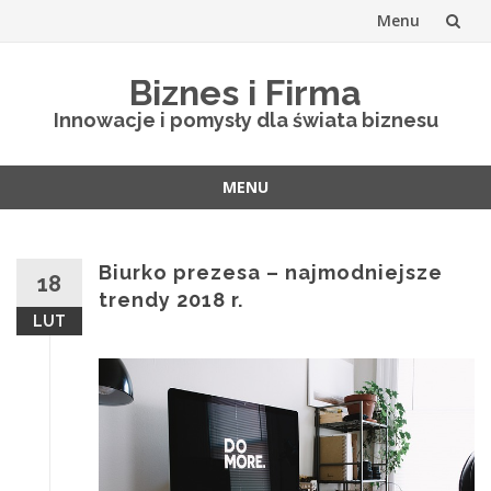
Menu
Skip
Biznes i Firma
to
Innowacje i pomysły dla świata biznesu
content
MENU
Skip
to
content
Biurko prezesa – najmodniejsze
18
trendy 2018 r.
LUT