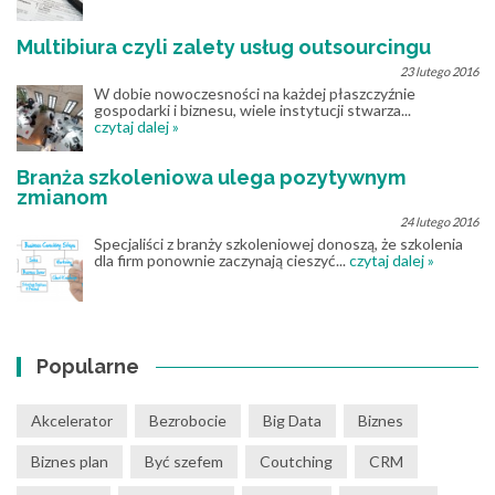
Multibiura czyli zalety usług outsourcingu
23 lutego 2016
W dobie nowoczesności na każdej płaszczyźnie
gospodarki i biznesu, wiele instytucji stwarza...
czytaj dalej »
Branża szkoleniowa ulega pozytywnym
zmianom
24 lutego 2016
Specjaliści z branży szkoleniowej donoszą, że szkolenia
dla firm ponownie zaczynają cieszyć...
czytaj dalej »
Popularne
Akcelerator
Bezrobocie
Big Data
Biznes
Biznes plan
Być szefem
Coutching
CRM