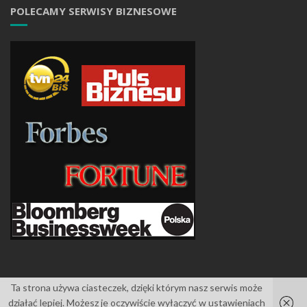
POLECAMY SERWISY BIZNESOWE
Ta strona używa ciasteczek, dzięki którym nasz serwis może
działać lepiej. Możesz je oczywiście wyłączyć w ustawieniach
Islemag
powered by
WordPress