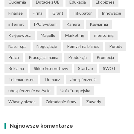
Cukiernia
Dotacje z UE
Edukacja
Ekobiznes
Finanse
Firma
Grant
Inkubator
Innowacje
internet
IPO System
Kariera
Kawiarnia
Księgowość
Magello
Marketing
mentoring
Natur spa
Negocjacje
Pomysł na biznes
Porady
Praca
Pracująca mama
Produkcja
Promocja
Reklama
Sklep internetowy
StartUp
SWOT
Telemarketer
Tłumacz
Ubezpieczenia
ubezpieczenie na życie
Unia Europejska
Własny biznes
Zakładanie firmy
Zawody
Najnowsze komentarze