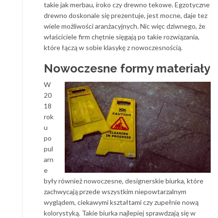
takie jak merbau, iroko czy drewno tekowe. Egzotyczne
drewno doskonale się prezentuje, jest mocne, daje tez
wiele możliwości aranżacyjnych. Nic więc dziwnego, że
właściciele firm chętnie sięgają po takie rozwiązania,
które łączą w sobie klasykę z nowoczesnością.
Nowoczesne formy materiały
W
20
18
rok
u
po
pul
arn
e
były również nowoczesne, designerskie biurka, które
zachwycają przede wszystkim niepowtarzalnym
wyglądem, ciekawymi kształtami czy zupełnie nową
kolorystyką. Takie biurka najlepiej sprawdzają się w