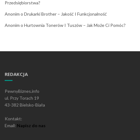
Przedsiębiorstwa?
Anonim
o
Drukarki Brother – Jakość I Funkcjonalność
Anonim
o
Hurtownia Tonerów I Tuszów – Jak Może Ci Pomóc?
REDAKCJA
PewnyBiznes.info
ul. Przy Torach 19
43-382 Bielsko-Biała
Kontakt:
Email:
Napisz do nas