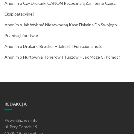
Anonim
o
Czy Drukarki CANON Rozpoznają Zamienne Części
Eksploatacyjne?
Anonim
o
Jak Wybrać Niezawodną Kasę Fiskalną Do Swojego
Przedsiębiorstwa?
Anonim
o
Drukarki Brother – Jakość I Funkcjonalność
Anonim
o
Hurtownia Tonerów I Tuszów – Jak Może Ci Pomóc?
REDAKCJA
PewnyBiznes.info
ul. Przy Torach 19
43-382 Bielsko-Biała