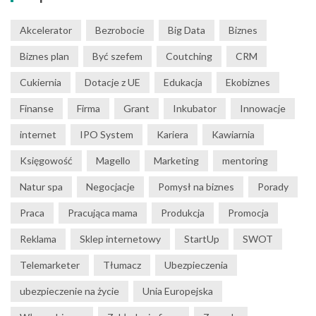
Akcelerator
Bezrobocie
Big Data
Biznes
Biznes plan
Być szefem
Coutching
CRM
Cukiernia
Dotacje z UE
Edukacja
Ekobiznes
Finanse
Firma
Grant
Inkubator
Innowacje
internet
IPO System
Kariera
Kawiarnia
Księgowość
Magello
Marketing
mentoring
Natur spa
Negocjacje
Pomysł na biznes
Porady
Praca
Pracująca mama
Produkcja
Promocja
Reklama
Sklep internetowy
StartUp
SWOT
Telemarketer
Tłumacz
Ubezpieczenia
ubezpieczenie na życie
Unia Europejska