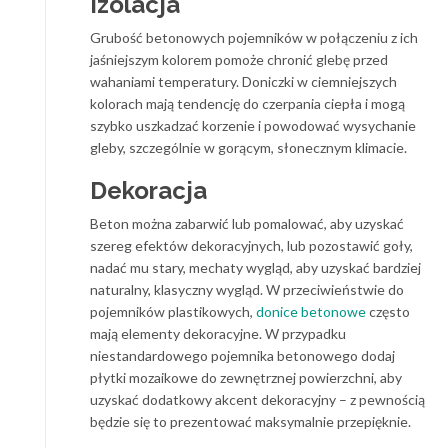
Izolacja
Grubość betonowych pojemników w połączeniu z ich
jaśniejszym kolorem pomoże chronić glebę przed
wahaniami temperatury. Doniczki w ciemniejszych
kolorach mają tendencję do czerpania ciepła i mogą
szybko uszkadzać korzenie i powodować wysychanie
gleby, szczególnie w gorącym, słonecznym klimacie.
Dekoracja
Beton można zabarwić lub pomalować, aby uzyskać
szereg efektów dekoracyjnych, lub pozostawić goły,
nadać mu stary, mechaty wygląd, aby uzyskać bardziej
naturalny, klasyczny wygląd. W przeciwieństwie do
pojemników plastikowych,
donice betonowe
często
mają elementy dekoracyjne. W przypadku
niestandardowego pojemnika betonowego dodaj
płytki mozaikowe do zewnętrznej powierzchni, aby
uzyskać dodatkowy akcent dekoracyjny – z pewnością
będzie się to prezentować maksymalnie przepięknie.