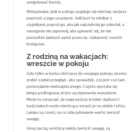
uregulować kwotę.
Wskazówka: jeśli w pokoju znajduje się mini bar, możesz
poprosić o jego usunięcie. Jeśli jest to minibar z
czujnikami, poproś go, aby jak najszybciej go odesłał, a
następnie nie zapomnij, aby upewnić się, że nie
ponosiłeś żadnych opłat przez np. ciekawość swoich
brzdąców.
Z rodziną na wakacjach:
wreszcie w pokoju
Gdy tylko w końcu dotrzesz do swojego pokoju, musisz
zrobić szybki przegląd , aby sprawdzić, czy jest coś tam
potencjalnie niebezpiecznego. Często spotyka się
lampy podłogowe, które są niepewnie wyważone.
Może to oznaczać, że mają wyższy środek ciężkości i
twój maluch może niechcący strącić je na siebie i stłuc.
Lampy są czymś, na co zdecydowanie warto zwrócić
uwagę.
Inną rzeczą, na którą należy zwrócić uwagę, są