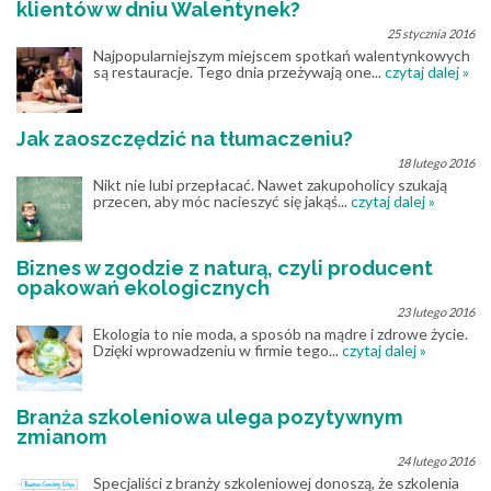
klientów w dniu Walentynek?
25 stycznia 2016
Najpopularniejszym miejscem spotkań walentynkowych
są restauracje. Tego dnia przeżywają one...
czytaj dalej »
Jak zaoszczędzić na tłumaczeniu?
18 lutego 2016
Nikt nie lubi przepłacać. Nawet zakupoholicy szukają
przecen, aby móc nacieszyć się jakąś...
czytaj dalej »
Biznes w zgodzie z naturą, czyli producent
opakowań ekologicznych
23 lutego 2016
Ekologia to nie moda, a sposób na mądre i zdrowe życie.
Dzięki wprowadzeniu w firmie tego...
czytaj dalej »
Branża szkoleniowa ulega pozytywnym
zmianom
24 lutego 2016
Specjaliści z branży szkoleniowej donoszą, że szkolenia