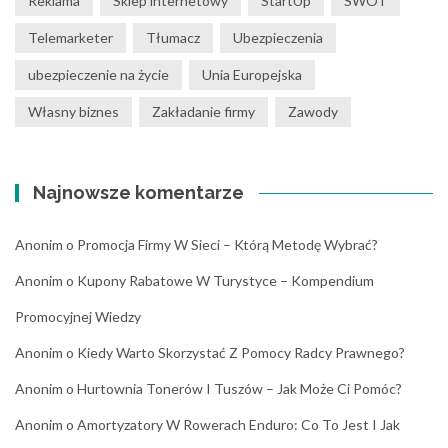
Reklama
Sklep internetowy
StartUp
SWOT
Telemarketer
Tłumacz
Ubezpieczenia
ubezpieczenie na życie
Unia Europejska
Własny biznes
Zakładanie firmy
Zawody
Najnowsze komentarze
Anonim
o
Promocja Firmy W Sieci – Którą Metodę Wybrać?
Anonim
o
Kupony Rabatowe W Turystyce – Kompendium
Promocyjnej Wiedzy
Anonim
o
Kiedy Warto Skorzystać Z Pomocy Radcy Prawnego?
Anonim
o
Hurtownia Tonerów I Tuszów – Jak Może Ci Pomóc?
Anonim
o
Amortyzatory W Rowerach Enduro: Co To Jest I Jak