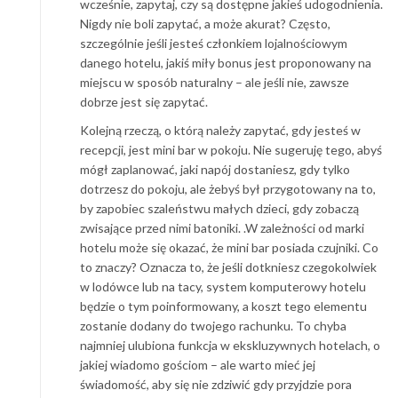
wcześnie, zapytaj, czy są dostępne jakieś udogodnienia.
Nigdy nie boli zapytać, a może akurat? Często,
szczególnie jeśli jesteś członkiem lojalnościowym
danego hotelu, jakiś miły bonus jest proponowany na
miejscu w sposób naturalny – ale jeśli nie, zawsze
dobrze jest się zapytać.
Kolejną rzeczą, o którą należy zapytać, gdy jesteś w
recepcji, jest mini bar w pokoju. Nie sugeruję tego, abyś
mógł zaplanować, jaki napój dostaniesz, gdy tylko
dotrzesz do pokoju, ale żebyś był przygotowany na to,
by zapobiec szaleństwu małych dzieci, gdy zobaczą
zwisające przed nimi batoniki. .W zależności od marki
hotelu może się okazać, że mini bar posiada czujniki. Co
to znaczy? Oznacza to, że jeśli dotkniesz czegokolwiek
w lodówce lub na tacy, system komputerowy hotelu
będzie o tym poinformowany, a koszt tego elementu
zostanie dodany do twojego rachunku. To chyba
najmniej ulubiona funkcja w ekskluzywnych hotelach, o
jakiej wiadomo gościom – ale warto mieć jej
świadomość, aby się nie zdziwić gdy przyjdzie pora