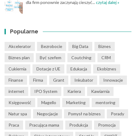
dla firm ponownie zaczynają cieszyć...
czytaj dalej »
Popularne
Akcelerator
Bezrobocie
Big Data
Biznes
Biznes plan
Być szefem
Coutching
CRM
Cukiernia
Dotacje z UE
Edukacja
Ekobiznes
Finanse
Firma
Grant
Inkubator
Innowacje
internet
IPO System
Kariera
Kawiarnia
Księgowość
Magello
Marketing
mentoring
Natur spa
Negocjacje
Pomysł na biznes
Porady
Praca
Pracująca mama
Produkcja
Promocja