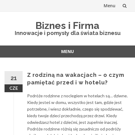
Menu
Skip
Biznes i Firma
to
Innowacje i pomysły dla świata biznesu
content
MENU
Skip
to
content
Z rodziną na wakacjach – o czym
21
pamiętać przed i w hotelu?
CZE
Podróże rodzinne z noclegiem w hotelach są… dziwne.
Kiedy jesteś w domu, wszystko jest tam, gdzie jest
potrzebne, i wiesz dokładnie, czego się spodziewać,
kiedy twoje dzieci przechodzą przez drzwi. Kiedy
odwiedzasz hotel z dziećmi, jest zupełnie inaczej.
Podróże rodzinne różnią się zasadniczo od podróży