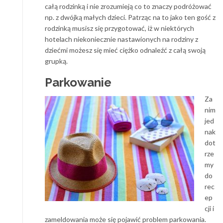
całą rodzinką i nie zrozumieją co to znaczy podróżować
np. z dwójką małych dzieci. Patrząc na to jako ten gość z
rodzinką musisz się przygotować, iż w niektórych
hotelach niekoniecznie nastawionych na rodziny z
dziećmi możesz się mieć ciężko odnaleźć z całą swoją
grupką.
Parkowanie
Za
nim
jed
nak
dot
rze
my
do
rec
ep
cji i
zameldowania może się pojawić problem parkowania.