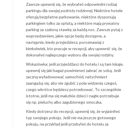
Zawsze upewnij się, że wybrałeś odpowiedni rodzaj
parkingu dla swojej podróży rodzinnej. Niektóre hotele
oferują bezpłatne parkowanie, niektóre dysponują
parkingiem tylko za opłatą, a niektóre mają prywatny
parking za szaloną stawkę za każdą noc. Zawsze pytaj z
wyprzedzeniem, jakie opcje będą dostępne, a
następnie, kiedy przyjedziesz, porozmawiaj z
kimkolwiek, kto pracuje w recepcji, aby upewnić się, że
dokonałeś najlepszego wyboru dla swojej rodziny.
Wskazówka: jeśli przyjeżdżasz do hotelu i są tam lokaje,
upewnij się jaki bagaż powinieneś zabrać ze sobą. Jeśli
zaczną wyładowywać samochód, natychmiast
zaangażuj się, aby nie zgubić z pola widzenia czegoś,
czego wkrótce będziesz potrzebować. To szczególnie
istotne, jeśli ma się malutkie dzieci i nagle potrzebuje
się np. pieluchy albo zagubionego smoczka.
Kiedy dotrzesz do recepcji, upewnij się, że wyjaśniłeś
typ swojego pokoju. Jeśli nie ma jeszcze gotowego
pokoju, na przykład jeśli przybyłeś do hotelu za