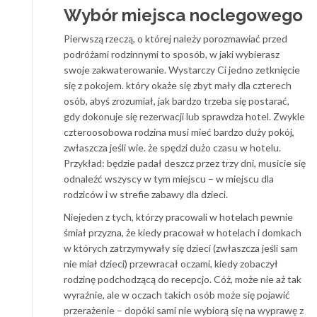
Wybór miejsca noclegowego
Pierwszą rzeczą, o której należy porozmawiać przed
podróżami rodzinnymi to sposób, w jaki wybierasz
swoje zakwaterowanie. Wystarczy Ci jedno zetknięcie
się z pokojem. który okaże się zbyt mały dla czterech
osób, abyś zrozumiał, jak bardzo trzeba się postarać,
gdy dokonuje się rezerwacji lub sprawdza hotel. Zwykle
czteroosobowa rodzina musi mieć bardzo duży pokój,
zwłaszcza jeśli wie. że spędzi dużo czasu w hotelu.
Przykład: będzie padał deszcz przez trzy dni, musicie się
odnaleźć wszyscy w tym miejscu – w miejscu dla
rodziców i w strefie zabawy dla dzieci.
Niejeden z tych, którzy pracowali w hotelach pewnie
śmiał przyzna, że ​​kiedy pracował w hotelach i domkach
w których zatrzymywały się dzieci (zwłaszcza jeśli sam
nie miał dzieci) przewracał oczami, kiedy zobaczył
rodzinę podchodzącą do recepcjo. Cóż, może nie aż tak
wyraźnie, ale w oczach takich osób może się pojawić
przerażenie – dopóki sami nie wybiorą się na wyprawę z