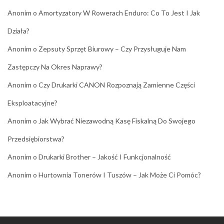
Anonim
o
Amortyzatory W Rowerach Enduro: Co To Jest I Jak
Działa?
Anonim
o
Zepsuty Sprzęt Biurowy – Czy Przysługuje Nam
Zastępczy Na Okres Naprawy?
Anonim
o
Czy Drukarki CANON Rozpoznają Zamienne Części
Eksploatacyjne?
Anonim
o
Jak Wybrać Niezawodną Kasę Fiskalną Do Swojego
Przedsiębiorstwa?
Anonim
o
Drukarki Brother – Jakość I Funkcjonalność
Anonim
o
Hurtownia Tonerów I Tuszów – Jak Może Ci Pomóc?