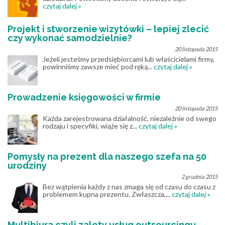
czytaj dalej »
Projekt i stworzenie wizytówki – lepiej zlecić
czy wykonać samodzielnie?
20 listopada 2015
Jeżeli jesteśmy przedsiębiorcami lub właścicielami firmy,
powinniśmy zawsze mieć pod ręką...
czytaj dalej »
Prowadzenie księgowości w firmie
20 listopada 2015
Każda zarejestrowana działalność, niezależnie od swego
rodzaju i specyfiki, wiąże się z...
czytaj dalej »
Pomysły na prezent dla naszego szefa na 50
urodziny
2 grudnia 2015
Bez wątpienia każdy z nas zmaga się od czasu do czasu z
problemem kupna prezentu. Zwłaszcza,...
czytaj dalej »
Multibiura czyli zalety usług outsourcingu