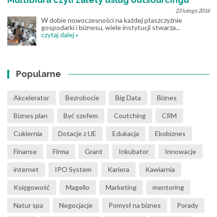
23 lutego 2016
W dobie nowoczesności na każdej płaszczyźnie
gospodarki i biznesu, wiele instytucji stwarza...
czytaj dalej »
Popularne
Akcelerator
Bezrobocie
Big Data
Biznes
Biznes plan
Być szefem
Coutching
CRM
Cukiernia
Dotacje z UE
Edukacja
Ekobiznes
Finanse
Firma
Grant
Inkubator
Innowacje
internet
IPO System
Kariera
Kawiarnia
Księgowość
Magello
Marketing
mentoring
Natur spa
Negocjacje
Pomysł na biznes
Porady