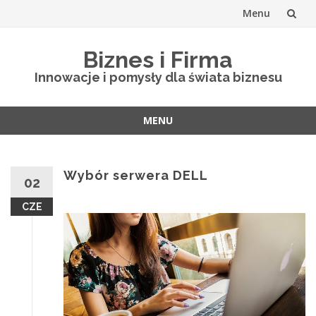
Menu
Skip
Biznes i Firma
to
Innowacje i pomysły dla świata biznesu
content
MENU
Skip
to
content
Wybór serwera DELL
02
CZE