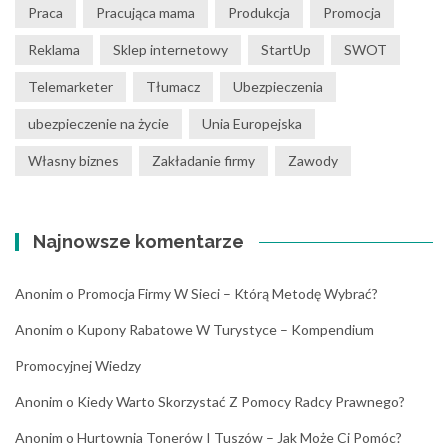
Praca
Pracująca mama
Produkcja
Promocja
Reklama
Sklep internetowy
StartUp
SWOT
Telemarketer
Tłumacz
Ubezpieczenia
ubezpieczenie na życie
Unia Europejska
Własny biznes
Zakładanie firmy
Zawody
Najnowsze komentarze
Anonim
o
Promocja Firmy W Sieci – Którą Metodę Wybrać?
Anonim
o
Kupony Rabatowe W Turystyce – Kompendium
Promocyjnej Wiedzy
Anonim
o
Kiedy Warto Skorzystać Z Pomocy Radcy Prawnego?
Anonim
o
Hurtownia Tonerów I Tuszów – Jak Może Ci Pomóc?