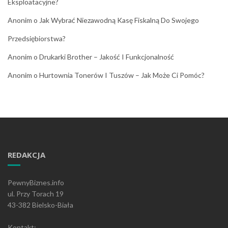
Eksploatacyjne?
Anonim
o
Jak Wybrać Niezawodną Kasę Fiskalną Do Swojego
Przedsiębiorstwa?
Anonim
o
Drukarki Brother – Jakość I Funkcjonalność
Anonim
o
Hurtownia Tonerów I Tuszów – Jak Może Ci Pomóc?
REDAKCJA
PewnyBiznes.info
ul. Przy Torach 19
43-382 Bielsko-Biała
Kontakt: