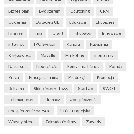
Biznes plan
Być szefem
Coutching
CRM
Cukiernia
Dotacje z UE
Edukacja
Ekobiznes
Finanse
Firma
Grant
Inkubator
Innowacje
internet
IPO System
Kariera
Kawiarnia
Księgowość
Magello
Marketing
mentoring
Natur spa
Negocjacje
Pomysł na biznes
Porady
Praca
Pracująca mama
Produkcja
Promocja
Reklama
Sklep internetowy
StartUp
SWOT
Telemarketer
Tłumacz
Ubezpieczenia
ubezpieczenie na życie
Unia Europejska
Własny biznes
Zakładanie firmy
Zawody