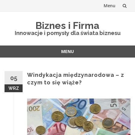
Menu
Skip
Biznes i Firma
to
Innowacje i pomysły dla świata biznesu
content
MENU
Skip
to
content
Windykacja międzynarodowa – z
05
czym to się wiąże?
WRZ