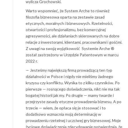
wylicza Grochowski.
Warto wspomnieć, że System Arche to również
filozofia biznesowa oparta na zestawie zasad
etycznych, moralnych i biznesowych. Rzetelności,
otwartości i profesjonalizmu, bez komercyjnej
agresywności, ale działaniach skierowanych na dobre
relacje z inwestorami, klientami, pracownikami i gośćmi.
Z uwagi na swoją wyjątkowość Systemie Arche ®
został zastrzeżony w Urzędzie Patentowym w marcu
2022 r.
— Jesteśmy największą firmą prowadzącą ten typ
działalności w Polsce i nigdy nie mieliśmy żadnego
kryzysu czy konfliktu. Wynika to z kilku czynników. Po
pierwsze — rosnącego doświadczenia, nikt nie ma tak
bogatej historii jak my. Po drugie — mamy twarde i
przejrzyste zasady etyczne prowadzenia biznesu. A po
trzecie — wiem, że opłaca się je stosować i to
dodatkowo wzmacnia moją determinację w
prowadzeniu rzetelnej i uczciwej gry biznesowej. Moje
życiowe doświadczenia zdecydowanie potwierdzają, że