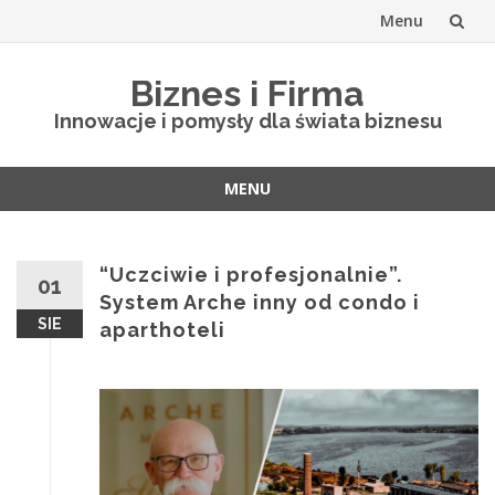
Menu
Skip
Biznes i Firma
to
Innowacje i pomysły dla świata biznesu
content
MENU
Skip
to
content
“Uczciwie i profesjonalnie”.
01
System Arche inny od condo i
SIE
aparthoteli