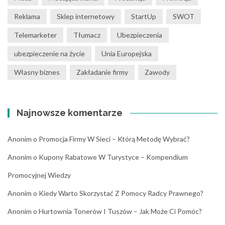
Reklama
Sklep internetowy
StartUp
SWOT
Telemarketer
Tłumacz
Ubezpieczenia
ubezpieczenie na życie
Unia Europejska
Własny biznes
Zakładanie firmy
Zawody
Najnowsze komentarze
Anonim
o
Promocja Firmy W Sieci – Którą Metodę Wybrać?
Anonim
o
Kupony Rabatowe W Turystyce – Kompendium
Promocyjnej Wiedzy
Anonim
o
Kiedy Warto Skorzystać Z Pomocy Radcy Prawnego?
Anonim
o
Hurtownia Tonerów I Tuszów – Jak Może Ci Pomóc?