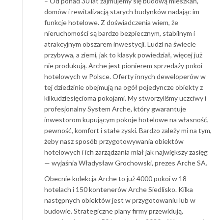
– Od ponad 30 lat zajmujemy się budową mieszkań,
domów i rewitalizacją starych budynków nadając im
funkcje hotelowe. Z doświadczenia wiem, że
nieruchomości są bardzo bezpiecznym, stabilnym i
atrakcyjnym obszarem inwestycji. Ludzi na świecie
przybywa, a ziemi, jak to klasyk powiedział, więcej już
nie produkują. Arche jest pionierem sprzedaży pokoi
hotelowych w Polsce. Oferty innych deweloperów w
tej dziedzinie obejmują na ogół pojedyncze obiekty z
kilkudziesięcioma pokojami. My stworzyliśmy uczciwy i
profesjonalny System Arche, który gwarantuje
inwestorom kupującym pokoje hotelowe na własność,
pewność, komfort i stałe zyski. Bardzo zależy mi na tym,
żeby nasz sposób przygotowywania obiektów
hotelowych i ich zarządzania miał jak największy zasięg
— wyjaśnia Władysław Grochowski, prezes Arche SA.
Obecnie kolekcja Arche to już 4000 pokoi w 18
hotelach i 150 kontenerów Arche Siedlisko. Kilka
następnych obiektów jest w przygotowaniu lub w
budowie. Strategiczne plany firmy przewidują,