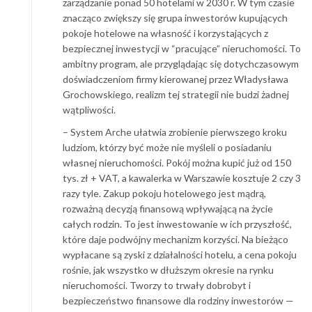
zarządzanie ponad 50 hotelami w 2030 r. W tym czasie
znacząco zwiększy się grupa inwestorów kupujących
pokoje hotelowe na własność i korzystających z
bezpiecznej inwestycji w “pracujące” nieruchomości. To
ambitny program, ale przyglądając się dotychczasowym
doświadczeniom firmy kierowanej przez Władysława
Grochowskiego, realizm tej strategii nie budzi żadnej
wątpliwości.
– System Arche ułatwia zrobienie pierwszego kroku
ludziom, którzy być może nie myśleli o posiadaniu
własnej nieruchomości. Pokój można kupić już od 150
tys. zł + VAT, a kawalerka w Warszawie kosztuje 2 czy 3
razy tyle. Zakup pokoju hotelowego jest mądrą,
rozważną decyzją finansową wpływającą na życie
całych rodzin. To jest inwestowanie w ich przyszłość,
które daje podwójny mechanizm korzyści. Na bieżąco
wypłacane są zyski z działalności hotelu, a cena pokoju
rośnie, jak wszystko w dłuższym okresie na rynku
nieruchomości. Tworzy to trwały dobrobyt i
bezpieczeństwo finansowe dla rodziny inwestorów —