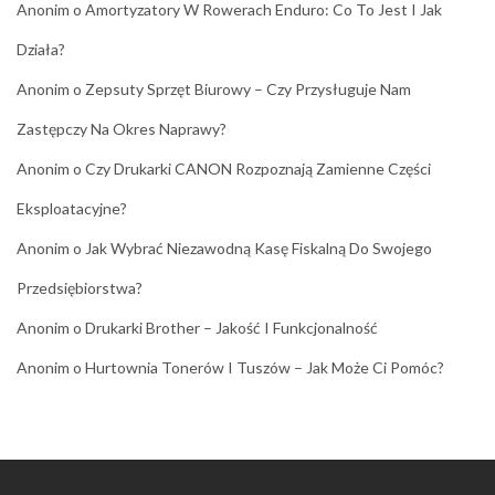
Anonim
o
Amortyzatory W Rowerach Enduro: Co To Jest I Jak
Działa?
Anonim
o
Zepsuty Sprzęt Biurowy – Czy Przysługuje Nam
Zastępczy Na Okres Naprawy?
Anonim
o
Czy Drukarki CANON Rozpoznają Zamienne Części
Eksploatacyjne?
Anonim
o
Jak Wybrać Niezawodną Kasę Fiskalną Do Swojego
Przedsiębiorstwa?
Anonim
o
Drukarki Brother – Jakość I Funkcjonalność
Anonim
o
Hurtownia Tonerów I Tuszów – Jak Może Ci Pomóc?