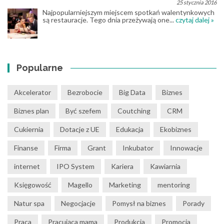
25 stycznia 2016
Najpopularniejszym miejscem spotkań walentynkowych
są restauracje. Tego dnia przeżywają one...
czytaj dalej »
Popularne
Akcelerator
Bezrobocie
Big Data
Biznes
Biznes plan
Być szefem
Coutching
CRM
Cukiernia
Dotacje z UE
Edukacja
Ekobiznes
Finanse
Firma
Grant
Inkubator
Innowacje
internet
IPO System
Kariera
Kawiarnia
Księgowość
Magello
Marketing
mentoring
Natur spa
Negocjacje
Pomysł na biznes
Porady
Praca
Pracująca mama
Produkcja
Promocja