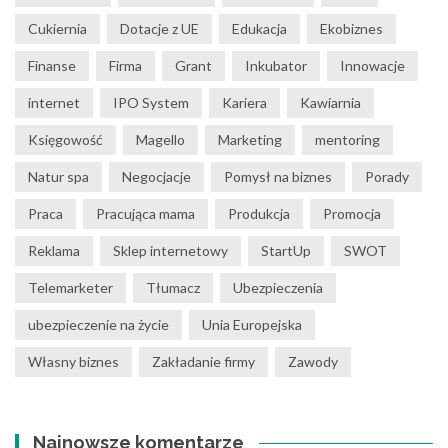
Cukiernia
Dotacje z UE
Edukacja
Ekobiznes
Finanse
Firma
Grant
Inkubator
Innowacje
internet
IPO System
Kariera
Kawiarnia
Księgowość
Magello
Marketing
mentoring
Natur spa
Negocjacje
Pomysł na biznes
Porady
Praca
Pracująca mama
Produkcja
Promocja
Reklama
Sklep internetowy
StartUp
SWOT
Telemarketer
Tłumacz
Ubezpieczenia
ubezpieczenie na życie
Unia Europejska
Własny biznes
Zakładanie firmy
Zawody
Najnowsze komentarze