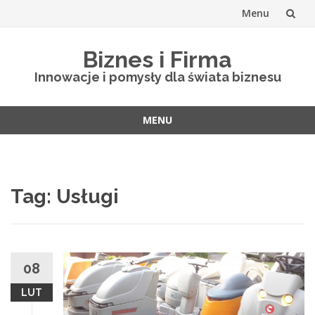
Menu
Skip
Biznes i Firma
to
Innowacje i pomysły dla świata biznesu
content
MENU
Skip
to
content
Tag: Usługi
08
LUT