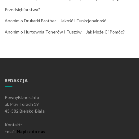
Przedsiębiorstwa?
Anonim
o
Drukarki Brother – Jakość I Funkcjonalność
Anonim
o
Hurtownia Tonerów I Tuszów – Jak Może Ci Pomóc?
REDAKCJA
PewnyBiznes.info
ul. Przy Torach 19
43-382 Bielsko-Biała
Kontakt:
Email:
Napisz do nas