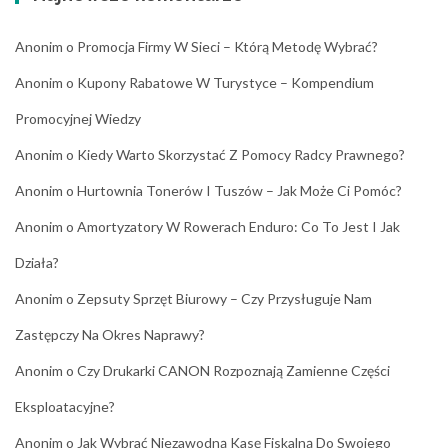
Anonim
o
Promocja Firmy W Sieci – Którą Metodę Wybrać?
Anonim
o
Kupony Rabatowe W Turystyce – Kompendium
Promocyjnej Wiedzy
Anonim
o
Kiedy Warto Skorzystać Z Pomocy Radcy Prawnego?
Anonim
o
Hurtownia Tonerów I Tuszów – Jak Może Ci Pomóc?
Anonim
o
Amortyzatory W Rowerach Enduro: Co To Jest I Jak
Działa?
Anonim
o
Zepsuty Sprzęt Biurowy – Czy Przysługuje Nam
Zastępczy Na Okres Naprawy?
Anonim
o
Czy Drukarki CANON Rozpoznają Zamienne Części
Eksploatacyjne?
Anonim
o
Jak Wybrać Niezawodną Kasę Fiskalną Do Swojego