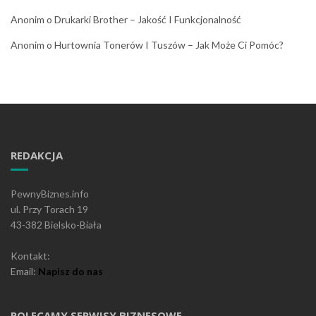
Anonim
o
Drukarki Brother – Jakość I Funkcjonalność
Anonim
o
Hurtownia Tonerów I Tuszów – Jak Może Ci Pomóc?
REDAKCJA
PewnyBiznes.info
ul. Przy Torach 19
43-382 Bielsko-Biała
Kontakt:
Email:
Napisz do nas
POLECAMY SERWISY BIZNESOWE