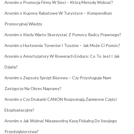
Anonim
o
Promocja Firmy W Sieci – Którą Metodę Wybrać?
Anonim
o
Kupony Rabatowe W Turystyce – Kompendium
Promocyjnej Wiedzy
Anonim
o
Kiedy Warto Skorzystać Z Pomocy Radcy Prawnego?
Anonim
o
Hurtownia Tonerów I Tuszów – Jak Może Ci Pomóc?
Anonim
o
Amortyzatory W Rowerach Enduro: Co To Jest I Jak
Działa?
Anonim
o
Zepsuty Sprzęt Biurowy – Czy Przysługuje Nam
Zastępczy Na Okres Naprawy?
Anonim
o
Czy Drukarki CANON Rozpoznają Zamienne Części
Eksploatacyjne?
Anonim
o
Jak Wybrać Niezawodną Kasę Fiskalną Do Swojego
Przedsiębiorstwa?