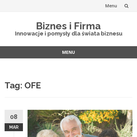
Menu
Skip
Biznes i Firma
to
Innowacje i pomysły dla świata biznesu
content
MENU
Skip
to
content
Tag: OFE
08
MAR