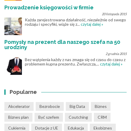
Prowadzenie księgowości w firmie
20 listopada 2015
Każda zarejestrowana działalność, niezależnie od swego
rodzaju i specyfiki, wiąże się z...
czytaj dalej »
Pomysły na prezent dla naszego szefa na 50
urodziny
2 grudnia 2015
Bez wątpienia każdy z nas zmaga się od czasu do czasu z
problemem kupna prezentu. Zwłaszcza,...
czytaj dalej »
Popularne
Akcelerator
Bezrobocie
Big Data
Biznes
Biznes plan
Być szefem
Coutching
CRM
Cukiernia
Dotacje z UE
Edukacja
Ekobiznes