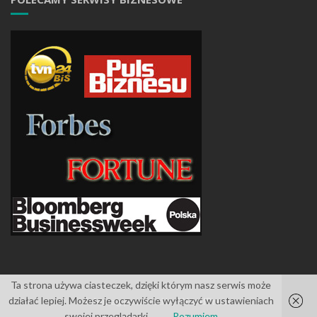
Ta strona używa ciasteczek, dzięki którym nasz serwis może
działać lepiej. Możesz je oczywiście wyłączyć w ustawieniach
Islemag
powered by
WordPress
swojej przeglądarki
Rozumiem