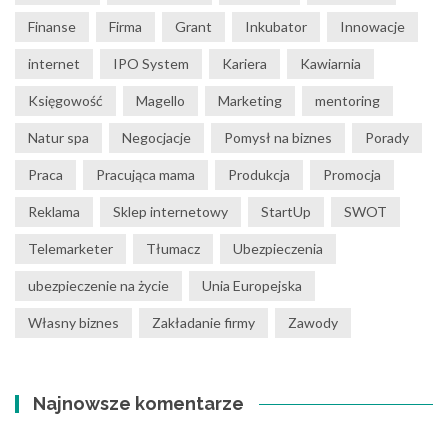
Finanse
Firma
Grant
Inkubator
Innowacje
internet
IPO System
Kariera
Kawiarnia
Księgowość
Magello
Marketing
mentoring
Natur spa
Negocjacje
Pomysł na biznes
Porady
Praca
Pracująca mama
Produkcja
Promocja
Reklama
Sklep internetowy
StartUp
SWOT
Telemarketer
Tłumacz
Ubezpieczenia
ubezpieczenie na życie
Unia Europejska
Własny biznes
Zakładanie firmy
Zawody
Najnowsze komentarze