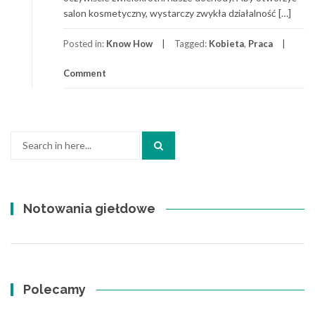
salon kosmetyczny, wystarczy zwykła działalność […]
Posted in:
Know How
Tagged:
Kobieta
,
Praca
Comment
Search
for:
Notowania giełdowe
Polecamy