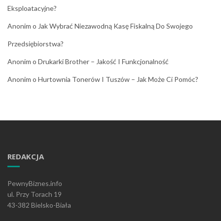
Eksploatacyjne?
Anonim
o
Jak Wybrać Niezawodną Kasę Fiskalną Do Swojego
Przedsiębiorstwa?
Anonim
o
Drukarki Brother – Jakość I Funkcjonalność
Anonim
o
Hurtownia Tonerów I Tuszów – Jak Może Ci Pomóc?
REDAKCJA
PewnyBiznes.info
ul. Przy Torach 19
43-382 Bielsko-Biała