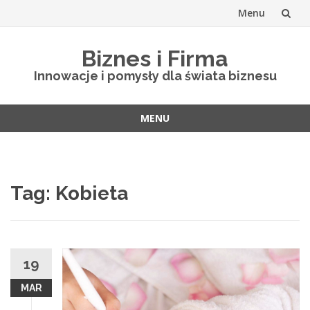
Menu
Skip
Biznes i Firma
to
Innowacje i pomysły dla świata biznesu
content
MENU
Skip
to
content
Tag: Kobieta
19
MAR