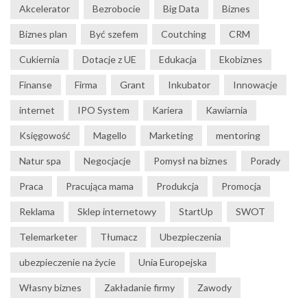
Akcelerator
Bezrobocie
Big Data
Biznes
Biznes plan
Być szefem
Coutching
CRM
Cukiernia
Dotacje z UE
Edukacja
Ekobiznes
Finanse
Firma
Grant
Inkubator
Innowacje
internet
IPO System
Kariera
Kawiarnia
Księgowość
Magello
Marketing
mentoring
Natur spa
Negocjacje
Pomysł na biznes
Porady
Praca
Pracująca mama
Produkcja
Promocja
Reklama
Sklep internetowy
StartUp
SWOT
Telemarketer
Tłumacz
Ubezpieczenia
ubezpieczenie na życie
Unia Europejska
Własny biznes
Zakładanie firmy
Zawody