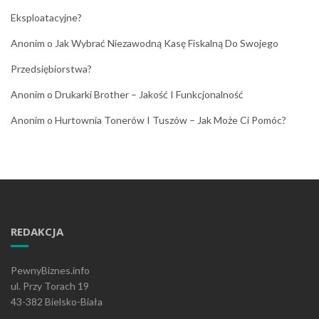
Eksploatacyjne?
Anonim
o
Jak Wybrać Niezawodną Kasę Fiskalną Do Swojego
Przedsiębiorstwa?
Anonim
o
Drukarki Brother – Jakość I Funkcjonalność
Anonim
o
Hurtownia Tonerów I Tuszów – Jak Może Ci Pomóc?
REDAKCJA
PewnyBiznes.info
ul. Przy Torach 19
43-382 Bielsko-Biała