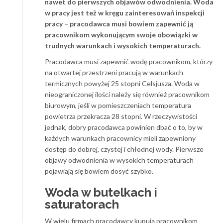
nawet do pierwszych objawów odwodnienia. Woda
w pracy jest też w kręgu zainteresowań inspekcji
pracy – pracodawca musi bowiem zapewnić ją
pracownikom wykonującym swoje obowiązki w
trudnych warunkach i wysokich temperaturach.
Pracodawca musi zapewnić wodę pracownikom, którzy
na otwartej przestrzeni pracują w warunkach
termicznych powyżej 25 stopni Celsjusza. Woda w
nieograniczonej ilości należy się również pracownikom
biurowym, jeśli w pomieszczeniach temperatura
powietrza przekracza 28 stopni. W rzeczywistości
jednak, dobry pracodawca powinien dbać o to, by w
każdych warunkach pracownicy mieli zapewniony
dostęp do dobrej, czystej i chłodnej wody. Pierwsze
objawy odwodnienia w wysokich temperaturach
pojawiają się bowiem dosyć szybko.
Woda w butelkach i
saturatorach
W wielu firmach pracodawcy kupują pracownikom