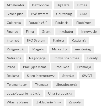
Akcelerator
Bezrobocie
Big Data
Biznes
Biznes plan
Być szefem
Coutching
CRM
Cukiernia
Dotacje z UE
Edukacja
Ekobiznes
Finanse
Firma
Grant
Inkubator
Innowacje
internet
IPO System
Kariera
Kawiarnia
Księgowość
Magello
Marketing
mentoring
Natur spa
Negocjacje
Pomysł na biznes
Porady
Praca
Pracująca mama
Produkcja
Promocja
Reklama
Sklep internetowy
StartUp
SWOT
Telemarketer
Tłumacz
Ubezpieczenia
ubezpieczenie na życie
Unia Europejska
Własny biznes
Zakładanie firmy
Zawody