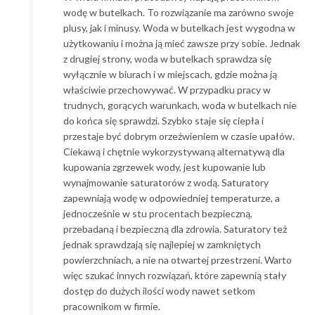
wodę w butelkach. To rozwiązanie ma zarówno swoje
plusy, jak i minusy. Woda w butelkach jest wygodna w
użytkowaniu i można ją mieć zawsze przy sobie. Jednak
z drugiej strony, woda w butelkach sprawdza się
wyłącznie w biurach i w miejscach, gdzie można ją
właściwie przechowywać. W przypadku pracy w
trudnych, gorących warunkach, woda w butelkach nie
do końca się sprawdzi. Szybko staje się ciepła i
przestaje być dobrym orzeźwieniem w czasie upałów.
Ciekawą i chętnie wykorzystywaną alternatywą dla
kupowania zgrzewek wody, jest kupowanie lub
wynajmowanie saturatorów z wodą. Saturatory
zapewniają wodę w odpowiedniej temperaturze, a
jednocześnie w stu procentach bezpieczną,
przebadaną i bezpieczną dla zdrowia. Saturatory też
jednak sprawdzają się najlepiej w zamkniętych
powierzchniach, a nie na otwartej przestrzeni. Warto
więc szukać innych rozwiązań, które zapewnią stały
dostęp do dużych ilości wody nawet setkom
pracownikom w firmie.