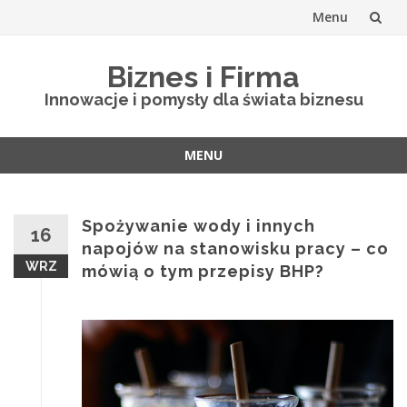
Menu
Skip
Biznes i Firma
to
Innowacje i pomysły dla świata biznesu
content
MENU
Skip
to
content
Spożywanie wody i innych
16
napojów na stanowisku pracy – co
WRZ
mówią o tym przepisy BHP?