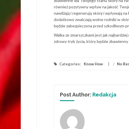
zbawienne dla Twojego stanu skóry na twor
również pozytywny wpływ na jakość Twojej
nawilżają i regenerują skórę i wpływają n
dodatkowo zwalczają wolne rodniki w skór
będzie zabezpieczona przed szkodliwym 
Walka ze zmarszczkami jest jak najbardzi
zdrowy tryb życia, który będzie zbawienny
Categories:
Know How
/
No Re
Post Author:
Redakcja