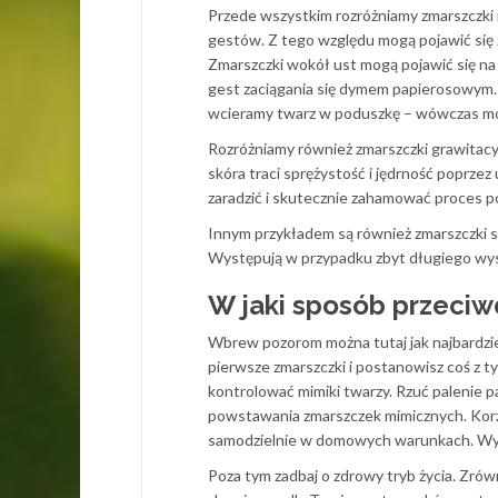
Przede wszystkim rozróżniamy zmarszczki 
gestów. Z tego względu mogą pojawić się zm
Zmarszczki wokół ust mogą pojawić się n
gest zaciągania się dymem papierosowym. 
wcieramy twarz w poduszkę – wówczas mog
Rozróżniamy również zmarszczki grawitacy
skóra traci sprężystość i jędrność poprz
zaradzić i skutecznie zahamować proces p
Innym przykładem są również zmarszczki st
Występują w przypadku zbyt długiego wyst
W jaki sposób przeci
Wbrew pozorom można tutaj jak najbardzie
pierwsze zmarszczki i postanowisz coś z ty
kontrolować mimiki twarzy. Rzuć palenie p
powstawania zmarszczek mimicznych. Korz
samodzielnie w domowych warunkach. Wy
Poza tym zadbaj o zdrowy tryb życia. Zrów