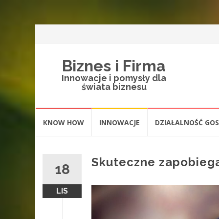
Biznes i Firma
Innowacje i pomysły dla
świata biznesu
Skip
KNOW HOW
INNOWACJE
DZIAŁALNOŚĆ GO
to
content
Skuteczne zapobieg
18
LIS