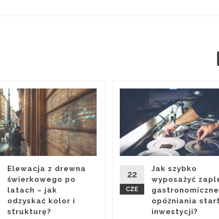
Elewacja z drewna
Jak szybko
22
świerkowego po
wyposażyć zapl
latach – jak
CZE
gastronomiczne
odzyskać kolor i
opóźniania star
strukturę?
inwestycji?