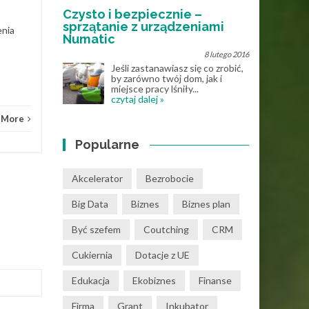
Know How
Read More
Czysto i bezpiecznie –
sprzątanie z urządzeniami
enia
Numatic
8 lutego 2016
Jeśli zastanawiasz się co zrobić,
Know
by zarówno twój dom, jak i
miejsce pracy lśniły...
czytaj dalej »
 More
Popularne
Akcelerator
Bezrobocie
Big Data
Biznes
Biznes plan
Być szefem
Coutching
CRM
Cukiernia
Dotacje z UE
Edukacja
Ekobiznes
Finanse
Firma
Grant
Inkubator