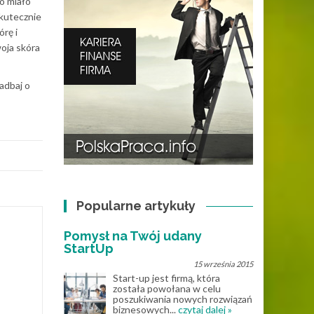
o miało
skutecznie
órę i
oja skóra
adbaj o
Popularne artykuły
Pomysł na Twój udany
StartUp
15 września 2015
Start-up jest firmą, która
została powołana w celu
poszukiwania nowych rozwiązań
biznesowych...
czytaj dalej »