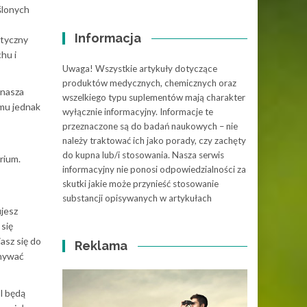
ślonych
Informacja
styczny
hu i
Uwaga! Wszystkie artykuły dotyczące
produktów medycznych, chemicznych oraz
 nasza
wszelkiego typu suplementów mają charakter
emu jednak
wyłącznie informacyjny. Informacje te
przeznaczone są do badań naukowych – nie
należy traktować ich jako porady, czy zachęty
do kupna lub/i stosowania. Nasza serwis
rium.
informacyjny nie ponosi odpowiedzialności za
skutki jakie może przynieść stosowanie
substancji opisywanych w artykułach
ujesz
 się
asz się do
Reklama
onywać
l będą