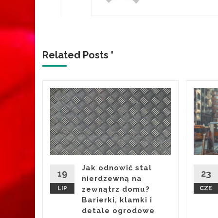
Related Posts '
y
okaz
ch
eeker
Jak odnowić stal
19
23
nierdzewną na
LIP
zewnątrz domu?
CZE
ere w
Barierki, klamki i
dzień
detale ogrodowe
trum