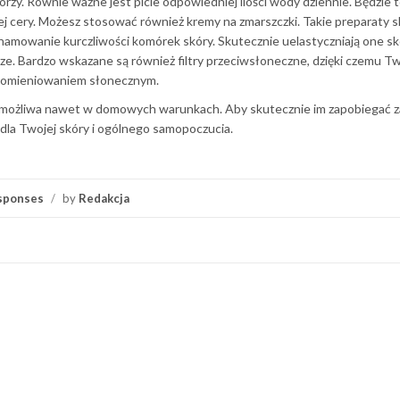
zy. Równie ważne jest picie odpowiedniej ilości wody dziennie. Będzie t
 cery. Możesz stosować również kremy na zmarszczki. Takie preparaty 
a hamowanie kurczliwości komórek skóry. Skutecznie uelastyczniają one sk
ze. Bardzo wskazane są również filtry przeciwsłoneczne, dzięki czemu Tw
promieniowaniem słonecznym.
ej możliwa nawet w domowych warunkach. Aby skutecznie im zapobiegać z
 dla Twojej skóry i ogólnego samopoczucia.
sponses
/
by
Redakcja