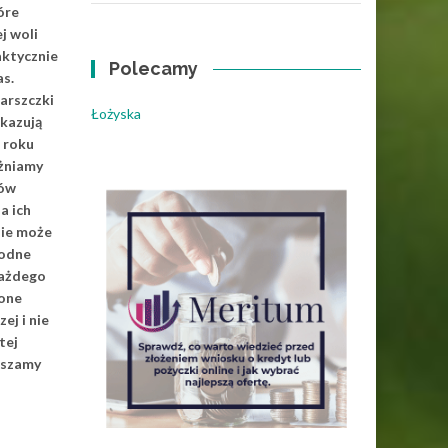
tóre
j woli
aktycznie
Polecamy
as.
arszczki
Łożyska
kazują
. roku
óżniamy
jów
a ich
ie może
rodne
każdego
 one
ej i nie
tej
aszamy