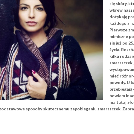
się skóry, k
wbrew nasze
dotykają pr
każdego z n
Pierwsze zm
mimiczne po
się już po 25
życia. Rozr
kilka rodza
zmarszczek, 
występowan
mieć różno
powody. U 
przebiegają
bowiem inacz
ma tutaj zło
z podstawowe sposoby skutecznemu zapobieganiu zmarszczek. Zapr