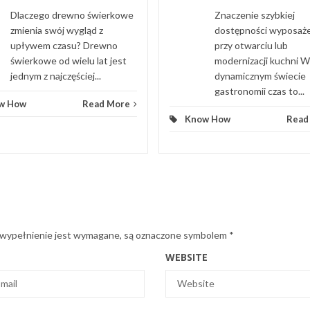
Dlaczego drewno świerkowe
Znaczenie szybkiej
zmienia swój wygląd z
dostępności wyposaż
upływem czasu? Drewno
przy otwarciu lub
świerkowe od wielu lat jest
modernizacji kuchni W
jednym z najczęściej...
dynamicznym świecie
gastronomii czas to...
w How
Read More
Know How
Read
 wypełnienie jest wymagane, są oznaczone symbolem
*
WEBSITE