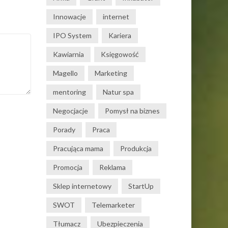
Innowacje
internet
IPO System
Kariera
Kawiarnia
Księgowość
Magello
Marketing
mentoring
Natur spa
Negocjacje
Pomysł na biznes
Porady
Praca
Pracująca mama
Produkcja
Promocja
Reklama
Sklep internetowy
StartUp
SWOT
Telemarketer
Tłumacz
Ubezpieczenia