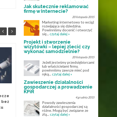
Jak skutecznie reklamować
firmę w Internecie?
20 listopada 2015
Marketing internetowy to wciąż
rozwijająca się dziedzina.
Powinniśmy docenić i otworzyć
się...
czytaj dalej »
Projekt i stworzenie
wizytówki – lepiej zlecić czy
wykonać samodzielnie?
Muzyka online – jak
25
28
20 listopada 2015
internet zmienił
Jeżeli jesteśmy przedsiębiorcami
MAJ
sposób korzystania z
KWI
lub właścicielami firmy,
powinniśmy zawsze mieć pod
nut?
ręką...
czytaj dalej »
Jeszcze kilkanaście lat temu
Zawieszenie działalności
gospodarczej a prowadzenie
osoby uczące się gry na
KPiR
instrumentach były mocno
ecze
4 grudnia 2015
ograniczone dostępnością
 bez
Powody zawieszenia
materiałów muzycznych.
działalności gospodarczej są
tu
Nuty...
różne. Mogą być związane ze
złą...
czytaj dalej »