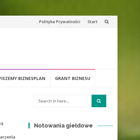
Skip
Polityka Prywatności
Start
to
content
PISZEMY BIZNESPLAN
GRANT BIZNESU
Search
for:
są
Notowania giełdowe
arzenia