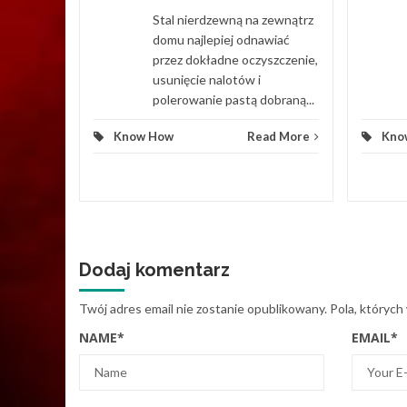
ych.
Stal nierdzewną na zewnątrz
ierowego
domu najlepiej odnawiać
przez dokładne oczyszczenie,
usunięcie nalotów i
d More
polerowanie pastą dobraną...
Know How
Read More
Kno
Dodaj komentarz
Twój adres email nie zostanie opublikowany.
Pola, których
NAME
*
EMAIL
*