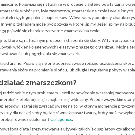
mimiczne. Pojawiają się naturalnie w procesie ciągłego powtarzania okre
arszczki wokół ust, lwia zmarszczka, zmarszczki na czole i wiele innych.
a skutek ciągłego palenia papierosów. Wówczas wykonujemy charaktery
Innym przykładem może być pozycja w której śpimy. Jeżeli śpimy na brzuc
ą pojawić się charakterystyczne zmarszczki na czole.
jne, które są naturalnym procesem starzenia się skóry. W tym przypadku
ez ubytek włókien kolagenowych i elastyny z naszego organizmu. Można t
owstawania lub pogłębiania się zmarszczek.
rukturalne. Pojawiają się one poprzez swego rodzaju uszkodzenia skóry.
awiania skóry na promienie słońcu, lub długie i regularne pobyty w sola
wdziałać zmarszczkom?
j radzić sobie z tym problemem. Jeżeli odpowiednio wcześniej zaobserw
m zrobić – efekt będzie jak najbardziej widoczny. Przede wszystkim staraj
apierosów i staraj się zwracać uwagę na to, w którym momencie przyczyni
ystny dla naszej skóry będzie również masaż twarzy, który możesz wyk
próbuj również suplement
Collagenics
.
noważona dieta i zrezygnowanie z używek takich jak papierosy czy alkoho