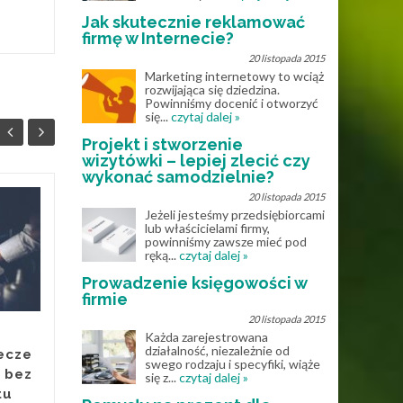
Jak skutecznie reklamować
firmę w Internecie?
20 listopada 2015
Marketing internetowy to wciąż
rozwijająca się dziedzina.
Powinniśmy docenić i otworzyć
się...
czytaj dalej »
Projekt i stworzenie
wizytówki – lepiej zlecić czy
wykonać samodzielnie?
20 listopada 2015
Muzyka online – jak
Jeżeli jesteśmy przedsiębiorcami
25
28
lub właścicielami firmy,
internet zmienił
powinniśmy zawsze mieć pod
MAJ
sposób korzystania z
KWI
ręką...
czytaj dalej »
nut?
Prowadzenie księgowości w
firmie
Jeszcze kilkanaście lat temu
20 listopada 2015
osoby uczące się gry na
Każda zarejestrowana
instrumentach były mocno
działalność, niezależnie od
ecze
ograniczone dostępnością
swego rodzaju i specyfiki, wiąże
 bez
się z...
czytaj dalej »
materiałów muzycznych.
tu
Nuty...