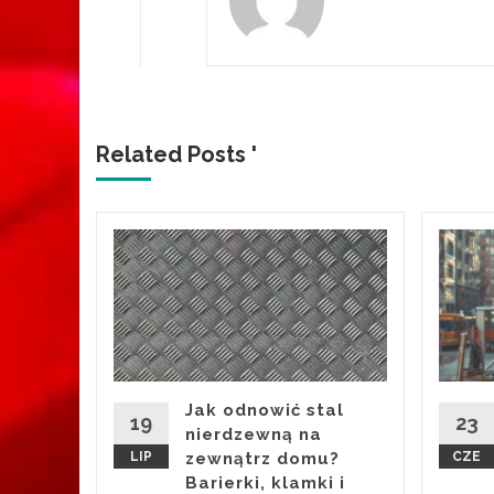
Related Posts '
y
okaz
ch
eeker
Jak odnowić stal
19
23
nierdzewną na
LIP
zewnątrz domu?
CZE
ere w
Barierki, klamki i
dzień