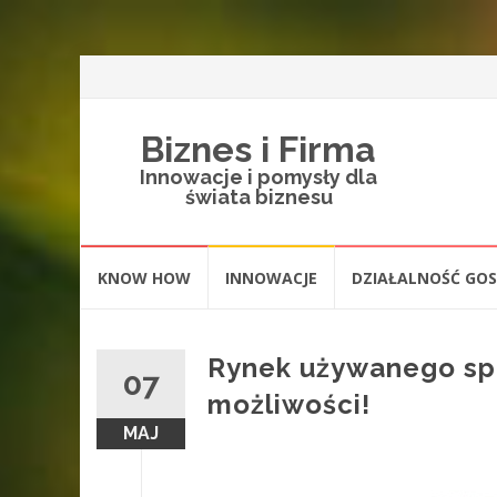
Biznes i Firma
Innowacje i pomysły dla
świata biznesu
Skip
KNOW HOW
INNOWACJE
DZIAŁALNOŚĆ GO
to
content
Rynek używanego spr
07
możliwości!
MAJ