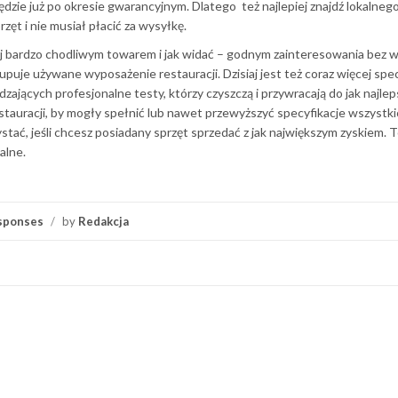
 będzie już po okresie gwarancyjnym. Dlatego też najlepiej znajdź lokalneg
ęt i nie musiał płacić za wysyłkę.
iaj bardzo chodliwym towarem i jak widać – godnym zainteresowania bez 
 kupuje używane wyposażenie restauracji. Dzisiaj jest też coraz więcej spe
jących profesjonalne testy, którzy czyszczą i przywracają do jak najle
auracji, by mogły spełnić lub nawet przewyższyć specyfikacje wszystki
ać, jeśli chcesz posiadany sprzęt sprzedać z jak największym zyskiem. 
alne.
sponses
/
by
Redakcja