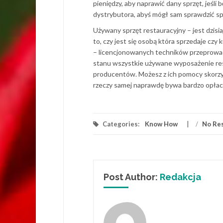
pieniędzy, aby naprawić dany sprzęt, jeśli
dystrybutora, abyś mógł sam sprawdzić sprz
Używany sprzęt restauracyjny – jest dzis
to, czy jest się osobą która sprzedaje czy
– licencjonowanych techników przeprowadza
stanu wszystkie używane wyposażenie rest
producentów. Możesz z ich pomocy skorzyst
rzeczy samej naprawdę bywa bardzo opłac
Categories:
Know How
/
No Re
Post Author:
Redakcja