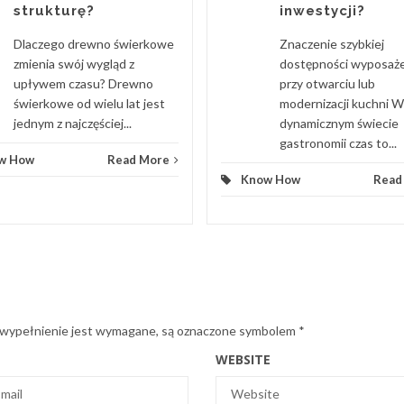
strukturę?
inwestycji?
Dlaczego drewno świerkowe
Znaczenie szybkiej
zmienia swój wygląd z
dostępności wyposaż
upływem czasu? Drewno
przy otwarciu lub
świerkowe od wielu lat jest
modernizacji kuchni W
jednym z najczęściej...
dynamicznym świecie
gastronomii czas to...
w How
Read More
Know How
Read
 wypełnienie jest wymagane, są oznaczone symbolem
*
WEBSITE