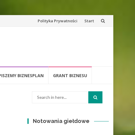
Skip
Polityka Prywatności
Start
to
content
PISZEMY BIZNESPLAN
GRANT BIZNESU
Search
for:
Notowania giełdowe