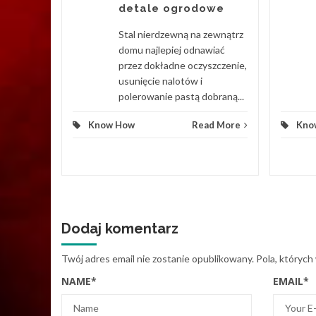
detale ogrodowe
trum
ych.
Stal nierdzewną na zewnątrz
ierowego
domu najlepiej odnawiać
przez dokładne oczyszczenie,
usunięcie nalotów i
d More
polerowanie pastą dobraną...
Know How
Read More
Kno
Dodaj komentarz
Twój adres email nie zostanie opublikowany.
Pola, których
NAME
*
EMAIL
*