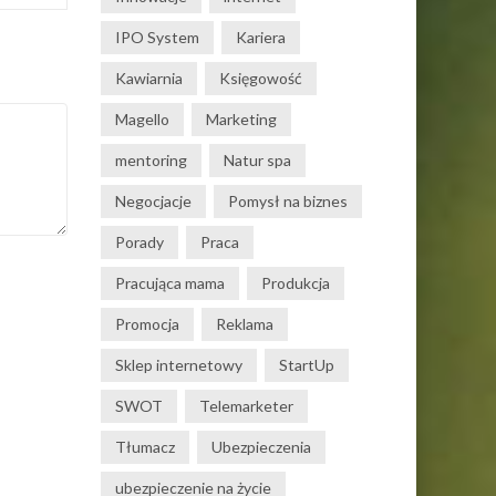
IPO System
Kariera
Kawiarnia
Księgowość
Magello
Marketing
mentoring
Natur spa
Negocjacje
Pomysł na biznes
Porady
Praca
Pracująca mama
Produkcja
Promocja
Reklama
Sklep internetowy
StartUp
SWOT
Telemarketer
Tłumacz
Ubezpieczenia
ubezpieczenie na życie