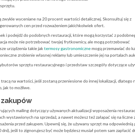
sprzętu.
 zwykle wyceniane na 20 procent wartości detalicznej. Skonsultuj się z
ugerowanych cen przed rozważeniem jakichkolwiek ofert.
ynek i podejdź do podobnych restauracji, które mogą korzystać z podobne
racja może nie potrzebować twojej frytkownicy, ale mogą potrzebować
ze urządzenia takie jak
termosy gastronomiczne
mogą przemawiać do ka
onieczne zrobienie własnej reklamy lub umieszczenie jej na portalach au
rybutorów sprzętu restauracyjnego i przedstaw szczegóły dotyczące u
acą na wartości, jeśli zostaną przeniesione do innej lokalizacji, dlatego 
 jak to możliwe.
 zakupów
ujących mailing dotyczący używanych aktualizacji wyposażenia restauracj
h wystawionych na sprzedaż, a nawet możesz też załapać się na liczne zn
ażenia przed zakupem. Upewnij się, że używany sprzęt ma odpowiednią
0 dni), jeśli to zignorujesz być może będziesz musiał potem sam zapłacić 