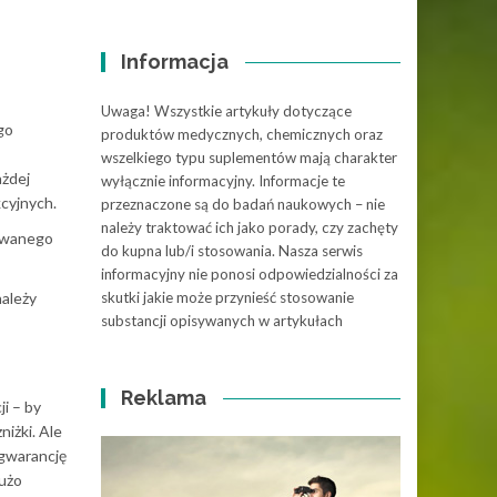
Informacja
Uwaga! Wszystkie artykuły dotyczące
go
produktów medycznych, chemicznych oraz
wszelkiego typu suplementów mają charakter
żdej
wyłącznie informacyjny. Informacje te
kcyjnych.
przeznaczone są do badań naukowych – nie
należy traktować ich jako porady, czy zachęty
żywanego
do kupna lub/i stosowania. Nasza serwis
informacyjny nie ponosi odpowiedzialności za
należy
skutki jakie może przynieść stosowanie
substancji opisywanych w artykułach
Reklama
i – by
iżki. Ale
 gwarancję
dużo