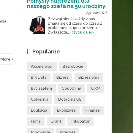
Pomysły na prezent dla
naszego szefa na 50 urodziny
Know How
Read More
2 grudnia 2015
Bez wątpienia każdy z nas
enia
zmaga się od czasu do czasu z
problemem kupna prezentu.
Zwłaszcza,...
czytaj dalej »
Know
Popularne
 More
Akcelerator
Bezrobocie
Big Data
Biznes
Biznes plan
Być szefem
Coutching
CRM
Cukiernia
Dotacje z UE
Edukacja
Ekobiznes
Finanse
Firma
Grant
Inkubator
Innowacje
internet