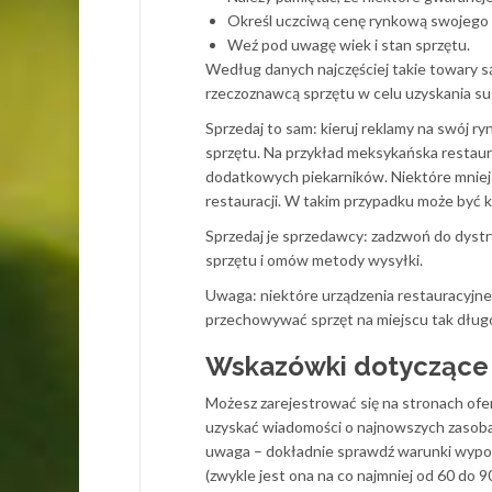
Określ uczciwą cenę rynkową swojego 
Weź pod uwagę wiek i stan sprzętu.
Według danych najczęściej takie towary są
rzeczoznawcą sprzętu w celu uzyskania s
Sprzedaj to sam: kieruj reklamy na swój r
sprzętu. Na przykład meksykańska restau
dodatkowych piekarników. Niektóre mniejs
restauracji. W takim przypadku może być k
Sprzedaj je sprzedawcy: zadzwoń do dyst
sprzętu i omów metody wysyłki.
Uwaga: niektóre urządzenia restauracyjne tr
przechowywać sprzęt na miejscu tak długo,
Wskazówki dotyczące
Możesz zarejestrować się na stronach ofer
uzyskać wiadomości o najnowszych zasobac
uwaga – dokładnie sprawdź warunki wypos
(zwykle jest ona na co najmniej od 60 do 9