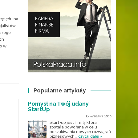
o
względu na
cjalistów
pszego
ch
To w
Popularne artykuły
Pomysł na Twój udany
StartUp
15 września 2015
Start-up jest firmą, która
została powołana w celu
poszukiwania nowych rozwiązań
biznesowych...
czytaj dalej »