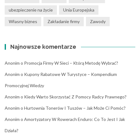
ubezpieczenie na życie
Unia Europejska
Własny biznes
Zakładanie firmy
Zawody
Najnowsze komentarze
Anonim
o
Promocja Firmy W Sieci – Którą Metodę Wybrać?
Anonim
o
Kupony Rabatowe W Turystyce – Kompendium
Promocyjnej Wiedzy
Anonim
o
Kiedy Warto Skorzystać Z Pomocy Radcy Prawnego?
Anonim
o
Hurtownia Tonerów I Tuszów – Jak Może Ci Pomóc?
Anonim
o
Amortyzatory W Rowerach Enduro: Co To Jest I Jak
Działa?