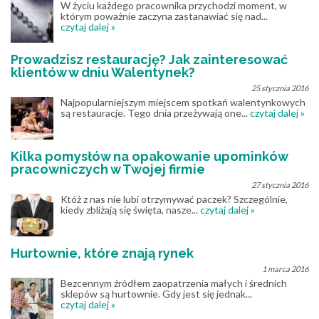
W życiu każdego pracownika przychodzi moment, w
którym poważnie zaczyna zastanawiać się nad...
czytaj dalej »
Prowadzisz restaurację? Jak zainteresować
klientów w dniu Walentynek?
25 stycznia 2016
Najpopularniejszym miejscem spotkań walentynkowych
są restauracje. Tego dnia przeżywają one...
czytaj dalej »
Kilka pomysłów na opakowanie upominków
pracowniczych w Twojej firmie
27 stycznia 2016
Któż z nas nie lubi otrzymywać paczek? Szczególnie,
kiedy zbliżają się święta, nasze...
czytaj dalej »
Hurtownie, które znają rynek
1 marca 2016
Bezcennym źródłem zaopatrzenia małych i średnich
sklepów są hurtownie. Gdy jest się jednak...
czytaj dalej »