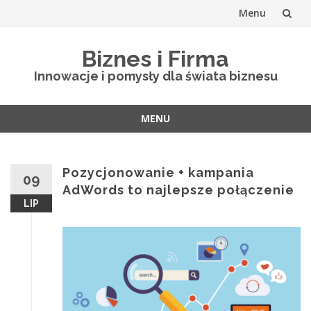
Menu
Skip
Biznes i Firma
to
Innowacje i pomysły dla świata biznesu
content
MENU
Skip
to
content
Pozycjonowanie + kampania
09
AdWords to najlepsze połączenie
LIP