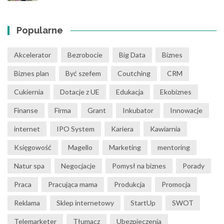
Popularne
Akcelerator
Bezrobocie
Big Data
Biznes
Biznes plan
Być szefem
Coutching
CRM
Cukiernia
Dotacje z UE
Edukacja
Ekobiznes
Finanse
Firma
Grant
Inkubator
Innowacje
internet
IPO System
Kariera
Kawiarnia
Księgowość
Magello
Marketing
mentoring
Natur spa
Negocjacje
Pomysł na biznes
Porady
Praca
Pracująca mama
Produkcja
Promocja
Reklama
Sklep internetowy
StartUp
SWOT
Telemarketer
Tłumacz
Ubezpieczenia