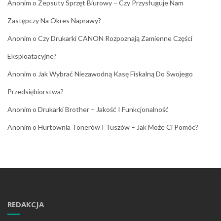
Anonim
o
Zepsuty Sprzęt Biurowy – Czy Przysługuje Nam
Zastępczy Na Okres Naprawy?
Anonim
o
Czy Drukarki CANON Rozpoznają Zamienne Części
Eksploatacyjne?
Anonim
o
Jak Wybrać Niezawodną Kasę Fiskalną Do Swojego
Przedsiębiorstwa?
Anonim
o
Drukarki Brother – Jakość I Funkcjonalność
Anonim
o
Hurtownia Tonerów I Tuszów – Jak Może Ci Pomóc?
REDAKCJA