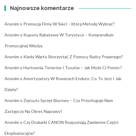
Najnowsze komentarze
Anonim
o
Promocja Firmy W Sieci – Którą Metodę Wybrać?
Anonim
o
Kupony Rabatowe W Turystyce – Kompendium
Promocyjnej Wiedzy
Anonim
o
Kiedy Warto Skorzystać Z Pomocy Radcy Prawnego?
Anonim
o
Hurtownia Tonerów I Tuszów – Jak Może Ci Pomóc?
Anonim
o
Amortyzatory W Rowerach Enduro: Co To Jest I Jak
Działa?
Anonim
o
Zepsuty Sprzęt Biurowy – Czy Przysługuje Nam
Zastępczy Na Okres Naprawy?
Anonim
o
Czy Drukarki CANON Rozpoznają Zamienne Części
Eksploatacyjne?