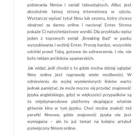
pobierania filmów i seriali telewizyjnych. Allluc jest
absolutnie łatw
ą stroną internetową
w użyciu.
Wystarczy wpisać tytuł filmu lub sezonu, który chcesz
obejrzeć za darmo online i nacisnąć Enter. Strona
pokaże Ci natychmiastowe wyniki.
Dla przykładu wpisz
jeden z topowych seriali
„Breaking Bad” w pasku
wyszukiwania i
wciśnij
Enter. Proszę bardzo, wszystkie
odcinki przed
Tobą
, gotowe do odtworzenia. I nie, nie
było reklam ani linków spamerskich.
J
ak widać, jeśli chodzi o to gdzie można dzisiaj oglądać
filmy online jest naprawdę wiele możliwości. W
odniesieniu do wyżej wymienionych linków warto
jednak pamiętać, że może mocno się przydać znajomość
języka angielskiego, gdyż w większości przypadków są
to międzynarodowe platformy skupiające właśnie
głównie kino w tym języku. Choć można znaleźć też
perełki filmowe, gdzie znajomość języka nie jest
wymagana – ale to już temat na kolejny artykuł
poświęcony filmom online.