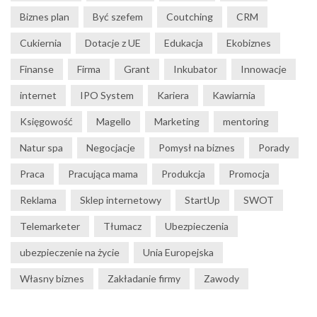
Biznes plan
Być szefem
Coutching
CRM
Cukiernia
Dotacje z UE
Edukacja
Ekobiznes
Finanse
Firma
Grant
Inkubator
Innowacje
internet
IPO System
Kariera
Kawiarnia
Księgowość
Magello
Marketing
mentoring
Natur spa
Negocjacje
Pomysł na biznes
Porady
Praca
Pracująca mama
Produkcja
Promocja
Reklama
Sklep internetowy
StartUp
SWOT
Telemarketer
Tłumacz
Ubezpieczenia
ubezpieczenie na życie
Unia Europejska
Własny biznes
Zakładanie firmy
Zawody