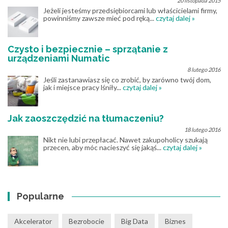
20 listopada 2015
Jeżeli jesteśmy przedsiębiorcami lub właścicielami firmy,
powinniśmy zawsze mieć pod ręką...
czytaj dalej »
Czysto i bezpiecznie – sprzątanie z
urządzeniami Numatic
8 lutego 2016
Jeśli zastanawiasz się co zrobić, by zarówno twój dom,
jak i miejsce pracy lśniły...
czytaj dalej »
Jak zaoszczędzić na tłumaczeniu?
18 lutego 2016
Nikt nie lubi przepłacać. Nawet zakupoholicy szukają
przecen, aby móc nacieszyć się jakąś...
czytaj dalej »
Popularne
Akcelerator
Bezrobocie
Big Data
Biznes