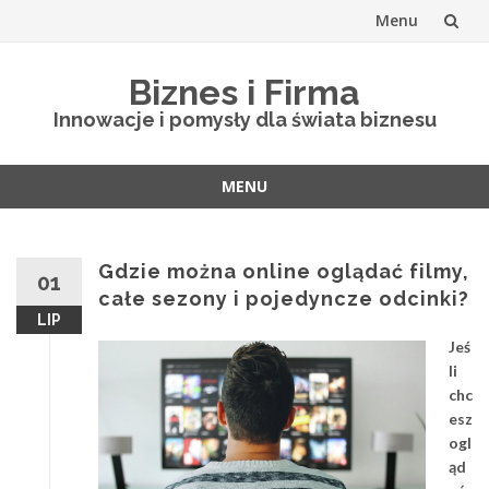
Menu
Skip
Biznes i Firma
to
Innowacje i pomysły dla świata biznesu
content
MENU
Skip
to
content
Gdzie można online oglądać filmy,
01
całe sezony i pojedyncze odcinki?
LIP
Jeś
li
chc
esz
ogl
ąd