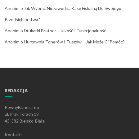
Anonim
o
Jak Wybrać Niezawodną Kasę Fiskalną Do Swojego
Przedsiębiorstwa?
Anonim
o
Drukarki Brother – Jakość I Funkcjonalność
Anonim
o
Hurtownia Tonerów I Tuszów – Jak Może Ci Pomóc?
REDAKCJA
PewnyBiznes.info
ul. Przy Torach 19
43-382 Bielsko-Biała
Kontakt: