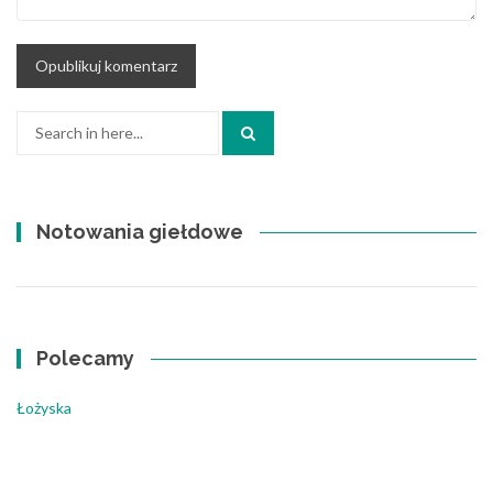
Search
for:
Notowania giełdowe
Polecamy
Łożyska