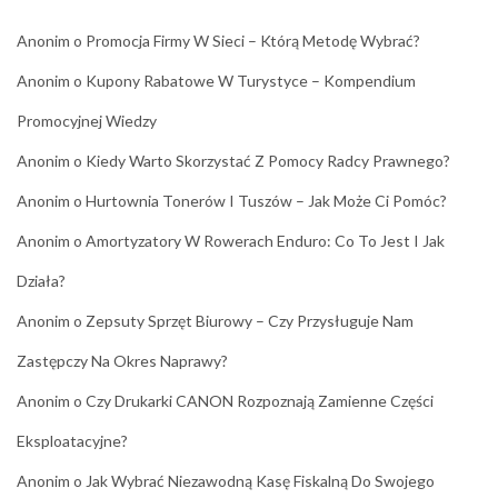
Anonim
o
Promocja Firmy W Sieci – Którą Metodę Wybrać?
Anonim
o
Kupony Rabatowe W Turystyce – Kompendium
Promocyjnej Wiedzy
Anonim
o
Kiedy Warto Skorzystać Z Pomocy Radcy Prawnego?
Anonim
o
Hurtownia Tonerów I Tuszów – Jak Może Ci Pomóc?
Anonim
o
Amortyzatory W Rowerach Enduro: Co To Jest I Jak
Działa?
Anonim
o
Zepsuty Sprzęt Biurowy – Czy Przysługuje Nam
Zastępczy Na Okres Naprawy?
Anonim
o
Czy Drukarki CANON Rozpoznają Zamienne Części
Eksploatacyjne?
Anonim
o
Jak Wybrać Niezawodną Kasę Fiskalną Do Swojego