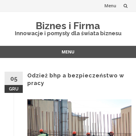
Menu
Skip
Biznes i Firma
to
Innowacje i pomysły dla świata biznesu
content
MENU
Skip
to
content
Odzież bhp a bezpieczeństwo w
05
pracy
GRU