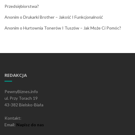
Przedsiębiorstwa?
Anonim
o
Drukarki Brother – Jakość I Funkcjonalność
Anonim
o
Hurtownia Tonerów I Tuszów – Jak Może Ci Pomóc?
REDAKCJA
PewnyBiznes.info
ul. Przy Torach 19
43-382 Bielsko-Biała
Kontakt:
Email:
Napisz do nas