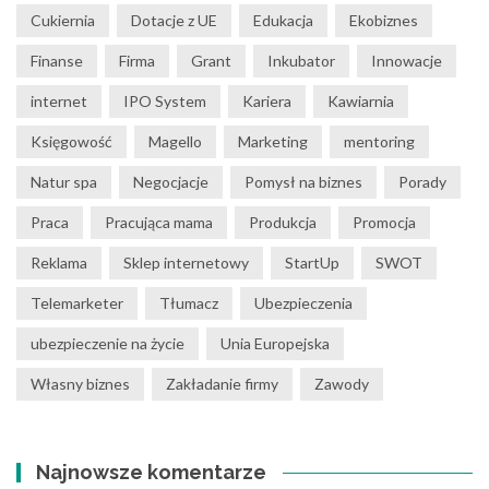
Cukiernia
Dotacje z UE
Edukacja
Ekobiznes
Finanse
Firma
Grant
Inkubator
Innowacje
internet
IPO System
Kariera
Kawiarnia
Księgowość
Magello
Marketing
mentoring
Natur spa
Negocjacje
Pomysł na biznes
Porady
Praca
Pracująca mama
Produkcja
Promocja
Reklama
Sklep internetowy
StartUp
SWOT
Telemarketer
Tłumacz
Ubezpieczenia
ubezpieczenie na życie
Unia Europejska
Własny biznes
Zakładanie firmy
Zawody
Najnowsze komentarze