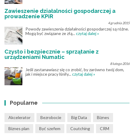
Zawieszenie działalności gospodarczej a
prowadzenie KPiR
4 grudnia 2015
Powody zawieszenia działalności gospodarczej są różne.
Mogą być związane ze złą...
czytaj dalej »
Czysto i bezpiecznie – sprzątanie z
urządzeniami Numatic
8 lutego 2016
Jeśli zastanawiasz się co zrobić, by zarówno twój dom,
jak i miejsce pracy lśniły...
czytaj dalej »
Popularne
Akcelerator
Bezrobocie
Big Data
Biznes
Biznes plan
Być szefem
Coutching
CRM