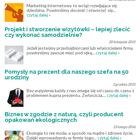
Marketing internetowy to wciąż rozwijająca się
dziedzina. Powinniśmy docenić i otworzyć się...
czytaj dalej »
Projekt i stworzenie wizytówki – lepiej zlecić
czy wykonać samodzielnie?
20 listopada 2015
Jeżeli jesteśmy przedsiębiorcami lub właścicielami firmy,
powinniśmy zawsze mieć pod ręką...
czytaj dalej »
Pomysły na prezent dla naszego szefa na 50
urodziny
2 grudnia 2015
Bez wątpienia każdy z nas zmaga się od czasu do czasu z
problemem kupna prezentu. Zwłaszcza,...
czytaj dalej »
Biznes w zgodzie z naturą, czyli producent
opakowań ekologicznych
23 lutego 2016
Ekologia to nie moda, a sposób na mądre i zdrowe życie.
Dzięki wprowadzeniu w firmie tego...
czytaj dalej »