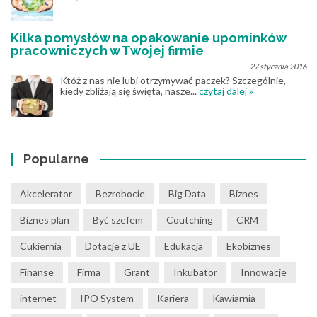
Kilka pomysłów na opakowanie upominków
pracowniczych w Twojej firmie
27 stycznia 2016
Któż z nas nie lubi otrzymywać paczek? Szczególnie,
kiedy zbliżają się święta, nasze...
czytaj dalej »
Popularne
Akcelerator
Bezrobocie
Big Data
Biznes
Biznes plan
Być szefem
Coutching
CRM
Cukiernia
Dotacje z UE
Edukacja
Ekobiznes
Finanse
Firma
Grant
Inkubator
Innowacje
internet
IPO System
Kariera
Kawiarnia