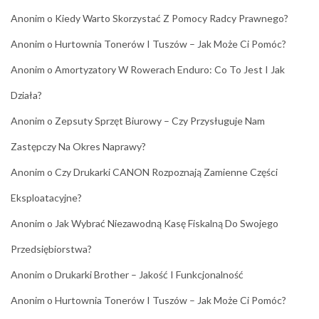
Anonim
o
Kiedy Warto Skorzystać Z Pomocy Radcy Prawnego?
Anonim
o
Hurtownia Tonerów I Tuszów – Jak Może Ci Pomóc?
Anonim
o
Amortyzatory W Rowerach Enduro: Co To Jest I Jak
Działa?
Anonim
o
Zepsuty Sprzęt Biurowy – Czy Przysługuje Nam
Zastępczy Na Okres Naprawy?
Anonim
o
Czy Drukarki CANON Rozpoznają Zamienne Części
Eksploatacyjne?
Anonim
o
Jak Wybrać Niezawodną Kasę Fiskalną Do Swojego
Przedsiębiorstwa?
Anonim
o
Drukarki Brother – Jakość I Funkcjonalność
Anonim
o
Hurtownia Tonerów I Tuszów – Jak Może Ci Pomóc?