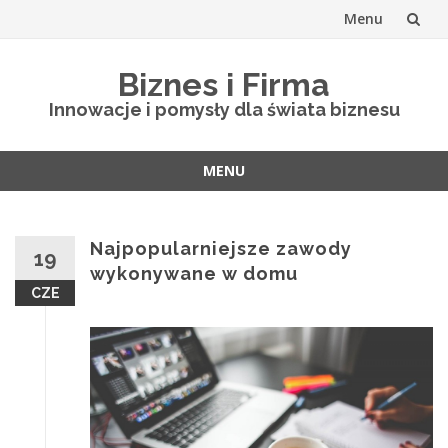
Menu
Skip
Biznes i Firma
to
Innowacje i pomysły dla świata biznesu
content
MENU
Skip
to
content
Najpopularniejsze zawody
19
wykonywane w domu
CZE