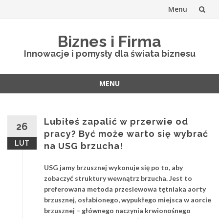
Menu
Skip
Biznes i Firma
to
Innowacje i pomysły dla świata biznesu
content
MENU
Skip
to
content
Lubiłeś zapalić w przerwie od
26
pracy? Być może warto się wybrać
LUT
na USG brzucha!
USG jamy brzusznej wykonuje się po to, aby
zobaczyć struktury wewnątrz brzucha. Jest to
preferowana metoda przesiewowa tętniaka aorty
brzusznej, osłabionego, wypukłego miejsca w aorcie
brzusznej – głównego naczynia krwionośnego