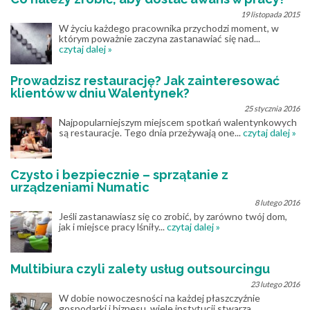
19 listopada 2015
W życiu każdego pracownika przychodzi moment, w
którym poważnie zaczyna zastanawiać się nad...
czytaj dalej »
Prowadzisz restaurację? Jak zainteresować
klientów w dniu Walentynek?
25 stycznia 2016
Najpopularniejszym miejscem spotkań walentynkowych
są restauracje. Tego dnia przeżywają one...
czytaj dalej »
Czysto i bezpiecznie – sprzątanie z
urządzeniami Numatic
8 lutego 2016
Jeśli zastanawiasz się co zrobić, by zarówno twój dom,
jak i miejsce pracy lśniły...
czytaj dalej »
Multibiura czyli zalety usług outsourcingu
23 lutego 2016
W dobie nowoczesności na każdej płaszczyźnie
gospodarki i biznesu, wiele instytucji stwarza...