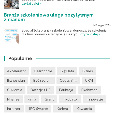
czytaj dalej »
Branża szkoleniowa ulega pozytywnym
zmianom
24 lutego 2016
Specjaliści z branży szkoleniowej donoszą, że szkolenia
dla firm ponownie zaczynają cieszyć...
czytaj dalej »
Popularne
Akcelerator
Bezrobocie
Big Data
Biznes
Biznes plan
Być szefem
Coutching
CRM
Cukiernia
Dotacje z UE
Edukacja
Ekobiznes
Finanse
Firma
Grant
Inkubator
Innowacje
internet
IPO System
Kariera
Kawiarnia