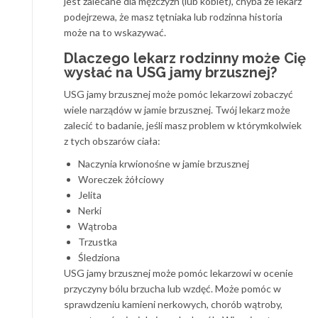
jest zalecane dla mężczyzn (lub kobiet), chyba że lekarz
podejrzewa, że ​​masz tętniaka lub rodzinna historia
może na to wskazywać.
Dlaczego lekarz rodzinny może Cię
wysłać na USG jamy brzusznej?
USG jamy brzusznej może pomóc lekarzowi zobaczyć
wiele narządów w jamie brzusznej. Twój lekarz może
zalecić to badanie, jeśli masz problem w którymkolwiek
z tych obszarów ciała:
Naczynia krwionośne w jamie brzusznej
Woreczek żółciowy
Jelita
Nerki
Wątroba
Trzustka
Śledziona
USG jamy brzusznej może pomóc lekarzowi w ocenie
przyczyny bólu brzucha lub wzdęć. Może pomóc w
sprawdzeniu kamieni nerkowych, chorób wątroby,