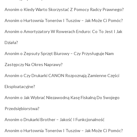
Anonim
o
Kiedy Warto Skorzystać Z Pomocy Radcy Prawnego?
Anonim
o
Hurtownia Tonerów I Tuszów – Jak Może Ci Pomóc?
Anonim
o
Amortyzatory W Rowerach Enduro: Co To Jest I Jak
Działa?
Anonim
o
Zepsuty Sprzęt Biurowy – Czy Przysługuje Nam
Zastępczy Na Okres Naprawy?
Anonim
o
Czy Drukarki CANON Rozpoznają Zamienne Części
Eksploatacyjne?
Anonim
o
Jak Wybrać Niezawodną Kasę Fiskalną Do Swojego
Przedsiębiorstwa?
Anonim
o
Drukarki Brother – Jakość I Funkcjonalność
Anonim
o
Hurtownia Tonerów I Tuszów – Jak Może Ci Pomóc?