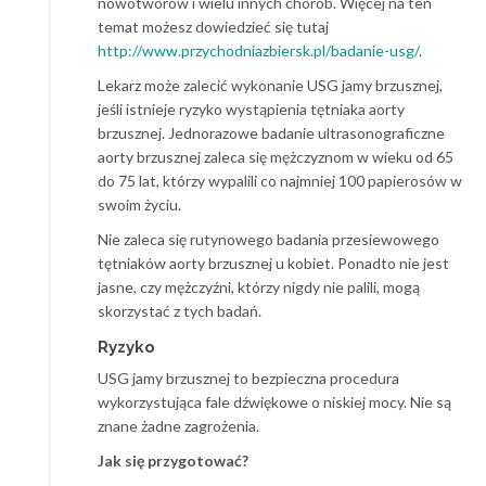
nowotworów i wielu innych chorób. Więcej na ten
temat możesz dowiedzieć się tutaj
http://www.przychodniazbiersk.pl/badanie-usg/
.
Lekarz może zalecić wykonanie USG jamy brzusznej,
jeśli istnieje ryzyko wystąpienia tętniaka aorty
brzusznej. Jednorazowe badanie ultrasonograficzne
aorty brzusznej zaleca się mężczyznom w wieku od 65
do 75 lat, którzy wypalili co najmniej 100 papierosów w
swoim życiu.
Nie zaleca się rutynowego badania przesiewowego
tętniaków aorty brzusznej u kobiet. Ponadto nie jest
jasne, czy mężczyźni, którzy nigdy nie palili, mogą
skorzystać z tych badań.
Ryzyko
USG jamy brzusznej to bezpieczna procedura
wykorzystująca fale dźwiękowe o niskiej mocy. Nie są
znane żadne zagrożenia.
Jak się przygotować?