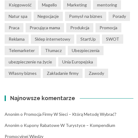
Księgowość
Magello
Marketing
mentoring
Natur spa
Negocjacje
Pomysł na biznes
Porady
Praca
Pracująca mama
Produkcja
Promocja
Reklama
Sklep internetowy
StartUp
SWOT
Telemarketer
Tłumacz
Ubezpieczenia
ubezpieczenie na życie
Unia Europejska
Własny biznes
Zakładanie firmy
Zawody
Najnowsze komentarze
Anonim
o
Promocja Firmy W Sieci – Którą Metodę Wybrać?
Anonim
o
Kupony Rabatowe W Turystyce – Kompendium
Promocyjnej Wiedzy