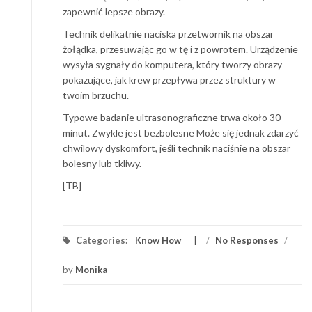
zapewnić lepsze obrazy.
Technik delikatnie naciska przetwornik na obszar
żołądka, przesuwając go w tę i z powrotem. Urządzenie
wysyła sygnały do ​​komputera, który tworzy obrazy
pokazujące, jak krew przepływa przez struktury w
twoim brzuchu.
Typowe badanie ultrasonograficzne trwa około 30
minut. Zwykle jest bezbolesne Może się jednak zdarzyć
chwilowy dyskomfort, jeśli technik naciśnie na obszar
bolesny lub tkliwy.
[TB]
Categories:
Know How
/
No Responses
/
by
Monika