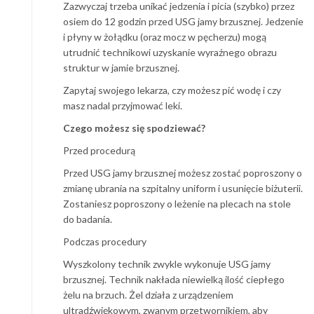
Zazwyczaj trzeba unikać jedzenia i picia (szybko) przez
osiem do 12 godzin przed USG jamy brzusznej. Jedzenie
i płyny w żołądku (oraz mocz w pęcherzu) mogą
utrudnić technikowi uzyskanie wyraźnego obrazu
struktur w jamie brzusznej.
Zapytaj swojego lekarza, czy możesz pić wodę i czy
masz nadal przyjmować leki.
Czego możesz się spodziewać?
Przed procedurą
Przed USG jamy brzusznej możesz zostać poproszony o
zmianę ubrania na szpitalny uniform i usunięcie biżuterii.
Zostaniesz poproszony o leżenie na plecach na stole
do badania.
Podczas procedury
Wyszkolony technik zwykle wykonuje USG jamy
brzusznej. Technik nakłada niewielką ilość ciepłego
żelu na brzuch. Żel działa z urządzeniem
ultradźwiękowym, zwanym przetwornikiem, aby