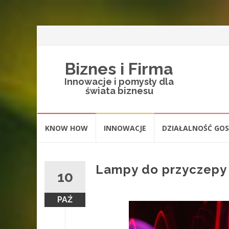
Biznes i Firma
Innowacje i pomysły dla
świata biznesu
Skip
KNOW HOW
INNOWACJE
DZIAŁALNOŚĆ GO
to
content
Lampy do przyczepy –
10
PAŹ