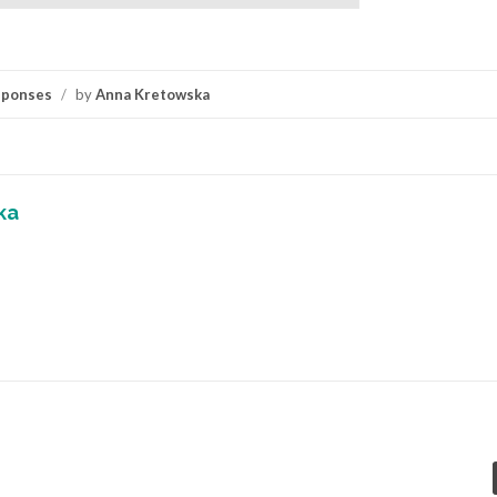
sponses
/
by
Anna Kretowska
ka