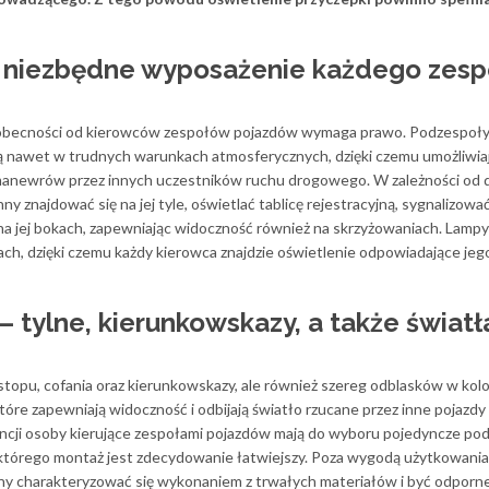
 niezbędne wyposażenie każdego zesp
 obecności od kierowców zespołów pojazdów wymaga prawo. Podzespoły
ią nawet w trudnych warunkach atmosferycznych, dzięki czemu umożliwia
manewrów przez innych uczestników ruchu drogowego. W zależności od 
 znajdować się na jej tyle, oświetlać tablicę rejestracyjną, sygnalizowa
 na jej bokach, zapewniając widoczność również na skrzyżowaniach. Lampy
ch, dzięki czemu każdy kierowca znajdzie oświetlenie odpowiadające jeg
– tylne, kierunkowskazy, a także światł
a stopu, cofania oraz kierunkowskazy, ale również szereg odblasków w kol
re zapewniają widoczność i odbijają światło rzucane przez inne pojazdy
encji osoby kierujące zespołami pojazdów mają do wyboru pojedyncze po
 którego montaż jest zdecydowanie łatwiejszy. Poza wygodą użytkowania 
ny charakteryzować się wykonaniem z trwałych materiałów i być odporn