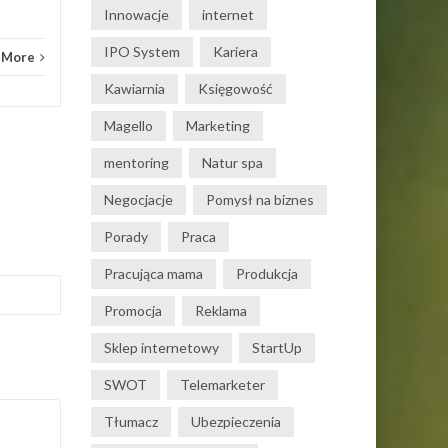
Innowacje
internet
IPO System
Kariera
 More
Kawiarnia
Księgowość
Magello
Marketing
mentoring
Natur spa
Negocjacje
Pomysł na biznes
Porady
Praca
Pracująca mama
Produkcja
Promocja
Reklama
Sklep internetowy
StartUp
SWOT
Telemarketer
Tłumacz
Ubezpieczenia