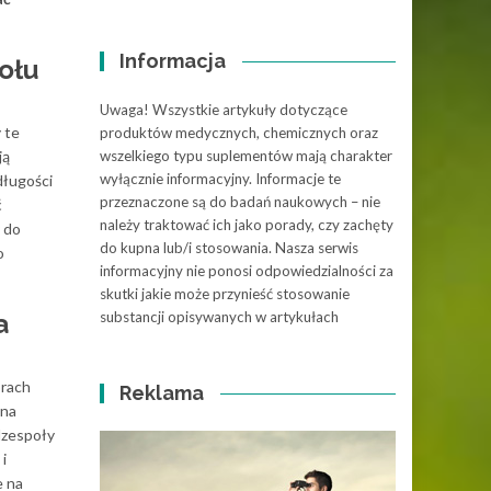
Informacja
ołu
Uwaga! Wszystkie artykuły dotyczące
 te
produktów medycznych, chemicznych oraz
ją
wszelkiego typu suplementów mają charakter
wyłącznie informacyjny. Informacje te
długości
przeznaczone są do badań naukowych – nie
ć
należy traktować ich jako porady, czy zachęty
 do
do kupna lub/i stosowania. Nasza serwis
o
informacyjny nie ponosi odpowiedzialności za
skutki jakie może przynieść stosowanie
a
substancji opisywanych w artykułach
orach
Reklama
 na
dzespoły
i
e na