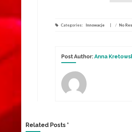
Categories:
Innowacje
/
No Re
Post Author:
Anna Kretows
Related Posts '