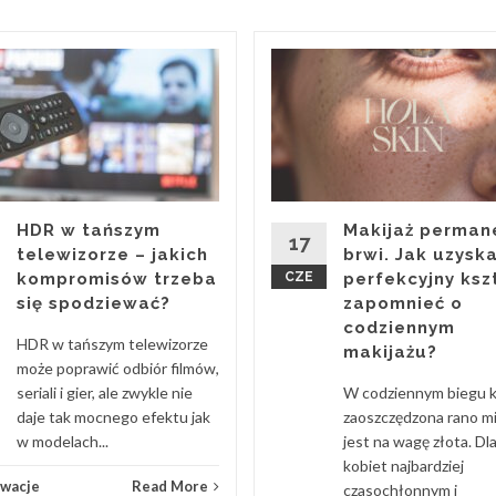
HDR w tańszym
Makijaż perman
17
telewizorze – jakich
brwi. Jak uzysk
kompromisów trzeba
CZE
perfekcyjny kszt
się spodziewać?
zapomnieć o
codziennym
HDR w tańszym telewizorze
makijażu?
może poprawić odbiór filmów,
seriali i gier, ale zwykle nie
W codziennym biegu 
daje tak mocnego efektu jak
zaoszczędzona rano m
w modelach...
jest na wagę złota. Dl
kobiet najbardziej
owacje
Read More
czasochłonnym i