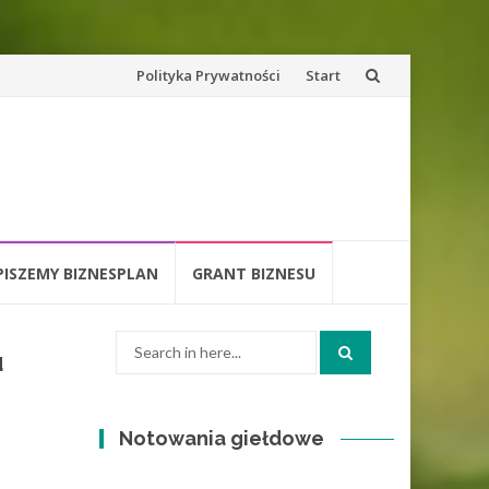
Skip
Polityka Prywatności
Start
to
content
PISZEMY BIZNESPLAN
GRANT BIZNESU
Search
u
for:
Notowania giełdowe