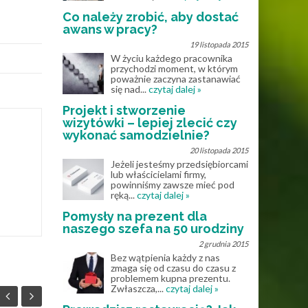
Co należy zrobić, aby dostać
awans w pracy?
19 listopada 2015
W życiu każdego pracownika
przychodzi moment, w którym
poważnie zaczyna zastanawiać
się nad...
czytaj dalej »
Projekt i stworzenie
wizytówki – lepiej zlecić czy
wykonać samodzielnie?
20 listopada 2015
Jeżeli jesteśmy przedsiębiorcami
lub właścicielami firmy,
powinniśmy zawsze mieć pod
ręką...
czytaj dalej »
Pomysły na prezent dla
naszego szefa na 50 urodziny
2 grudnia 2015
Bez wątpienia każdy z nas
zmaga się od czasu do czasu z
problemem kupna prezentu.
Zwłaszcza,...
czytaj dalej »