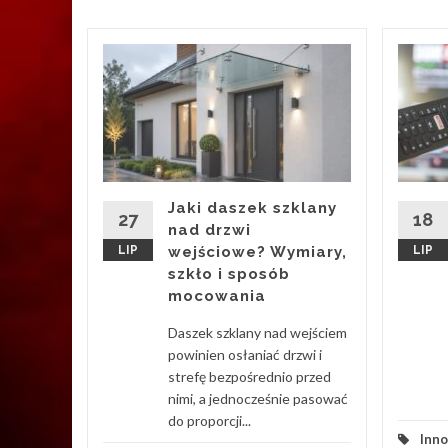
ie
 a
 w
Jaki daszek szklany
icznie
27
18
nad drzwi
ku pracy,
LIP
wejściowe? Wymiary,
LIP
rze
szkło i sposób
ymanie
mocowania
dry
Daszek szklany nad wejściem
powinien osłaniać drzwi i
d More
strefę bezpośrednio przed
nimi, a jednocześnie pasować
do proporcji...
Inn