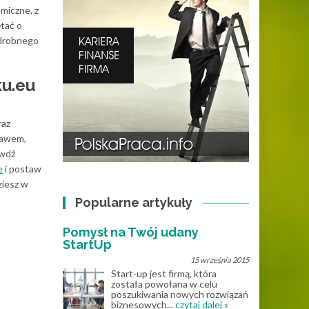
miczne, z
tać o
 drobnego
ku.eu
raz
rawem,
awdź
e
i postaw
ziesz w
Popularne artykuły
Pomysł na Twój udany
StartUp
15 września 2015
Start-up jest firmą, która
została powołana w celu
poszukiwania nowych rozwiązań
biznesowych...
czytaj dalej »