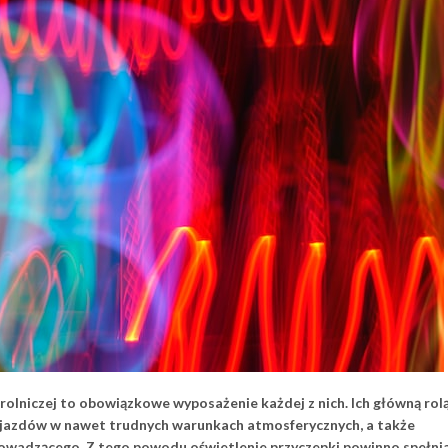
lniczej to obowiązkowe wyposażenie każdej z nich. Ich główną rolą
jazdów w nawet trudnych warunkach atmosferycznych, a także
owadzącego. Z tego powodu oświetlenie przyczepki powinno spełni