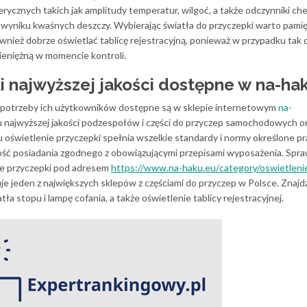
ycznych takich jak amplitudy temperatur, wilgoć, a także odczynniki che
wyniku kwaśnych deszczy. Wybierając światła do przyczepki warto pamię
wnież dobrze oświetlać tablicę rejestracyjną, ponieważ w przypadku tak
pieniężną w momencie kontroli.
i najwyższej jakości dostępne w
na-ha
 potrzeby ich użytkowników dostępne są w sklepie internetowym
na-
iu najwyższej jakości podzespołów i części do przyczep samochodowych o
u oświetlenie przyczepki spełnia wszelkie standardy i normy określone p
ność posiadania zgodnego z obowiązującymi przepisami wyposażenia. Spr
ie przyczepki pod adresem
https://www.na-haku.eu/
category/oswietleni
e jeden z największych sklepów z częściami do przyczep w Polsce. Znajd
ła stopu i lampę cofania, a także oświetlenie tablicy rejestracyjnej.