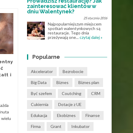
Prowadzisz restaurację? Jak
zainteresować klientów w
dniu Walentynek?
25 stycznia 2016
Strona inwestycji
21
20
Najpopularniejszym miejscem
jako realne
spotkań walentynkowych są
restauracje. Tego dnia
LUT
narzędzie sprzedaży:
LUT
przeżywają one...
czytaj dalej »
jak deweloperzy
budują dziś
przewagę w sieci
Popularne
entny
Rynek nieruchomości nie
ać
zwolnił. Zmienił tylko
Akcelerator
Bezrobocie
ałt i
miejsce, w którym toczy się
Big Data
Biznes
Biznes plan
pierwsza rozmowa z klientem.
Dziś nie zaczyna się ona...
Być szefem
Coutching
CRM
Innowacje
Read More
Cukiernia
Dotacje z UE
każda
Innow
inuta
Edukacja
Ekobiznes
Finanse
a wielu
Firma
Grant
Inkubator