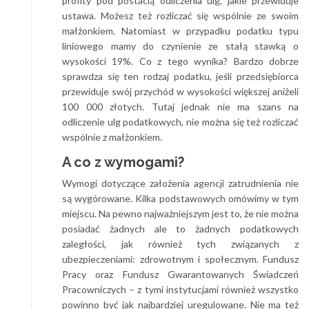
profity pod postacią odliczenia ulg, jakie przewiduje
ustawa. Możesz też rozliczać się wspólnie ze swoim
małżonkiem. Natomiast w przypadku podatku typu
liniowego mamy do czynienie ze stałą stawką o
wysokości 19%. Co z tego wynika? Bardzo dobrze
sprawdza się ten rodzaj podatku, jeśli przedsiębiorca
przewiduje swój przychód w wysokości większej aniżeli
100 000 złotych. Tutaj jednak nie ma szans na
odliczenie ulg podatkowych, nie można się też rozliczać
wspólnie z małżonkiem.
A co z wymogami?
Wymogi dotyczące założenia agencji zatrudnienia nie
są wygórowane. Kilka podstawowych omówimy w tym
miejscu. Na pewno najważniejszym jest to, że nie można
posiadać żadnych ale to żadnych podatkowych
zaległości, jak również tych związanych z
ubezpieczeniami: zdrowotnym i społecznym. Fundusz
Pracy oraz Fundusz Gwarantowanych Świadczeń
Pracowniczych – z tymi instytucjami również wszystko
powinno być jak najbardziej uregulowane. Nie ma też