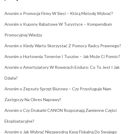
Anonim
o
Promocja Firmy W Sieci – Którą Metodę Wybrać?
Anonim
o
Kupony Rabatowe W Turystyce – Kompendium
Promocyjnej Wiedzy
Anonim
o
Kiedy Warto Skorzystać Z Pomocy Radcy Prawnego?
Anonim
o
Hurtownia Tonerów I Tuszów – Jak Może Ci Pomóc?
Anonim
o
Amortyzatory W Rowerach Enduro: Co To Jest I Jak
Działa?
Anonim
o
Zepsuty Sprzęt Biurowy – Czy Przysługuje Nam
Zastępczy Na Okres Naprawy?
Anonim
o
Czy Drukarki CANON Rozpoznają Zamienne Części
Eksploatacyjne?
Anonim
o
Jak Wybrać Niezawodną Kasę Fiskalną Do Swojego