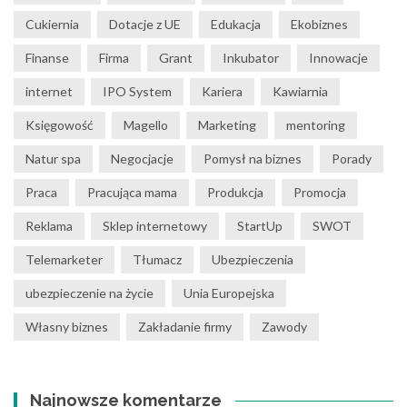
Cukiernia
Dotacje z UE
Edukacja
Ekobiznes
Finanse
Firma
Grant
Inkubator
Innowacje
internet
IPO System
Kariera
Kawiarnia
Księgowość
Magello
Marketing
mentoring
Natur spa
Negocjacje
Pomysł na biznes
Porady
Praca
Pracująca mama
Produkcja
Promocja
Reklama
Sklep internetowy
StartUp
SWOT
Telemarketer
Tłumacz
Ubezpieczenia
ubezpieczenie na życie
Unia Europejska
Własny biznes
Zakładanie firmy
Zawody
Najnowsze komentarze