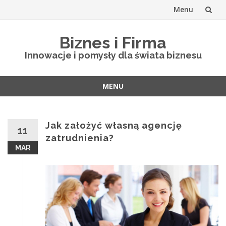
Menu
Skip
Biznes i Firma
to
Innowacje i pomysły dla świata biznesu
content
MENU
Skip
to
content
Jak założyć własną agencję
11
zatrudnienia?
MAR