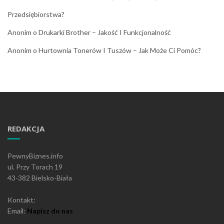
Przedsiębiorstwa?
Anonim
o
Drukarki Brother – Jakość I Funkcjonalność
Anonim
o
Hurtownia Tonerów I Tuszów – Jak Może Ci Pomóc?
REDAKCJA
PewnyBiznes.info
ul. Przy Torach 19
43-382 Bielsko-Biała
Kontakt:
Email:
Napisz do nas