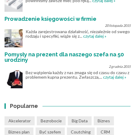
powinniśmy zawsze mieć pod ręką...
czytaj dalej »
Prowadzenie księgowości w firmie
20 listopada 2015
Każda zarejestrowana działalność, niezależnie od swego
rodzaju i specyfiki, wiąże się z...
czytaj dalej »
Pomysły na prezent dla naszego szefa na 50
urodziny
2 grudnia 2015
Bez wątpienia każdy z nas zmaga się od czasu do czasu z
problemem kupna prezentu. Zwłaszcza,...
czytaj dalej »
Popularne
Akcelerator
Bezrobocie
Big Data
Biznes
Biznes plan
Być szefem
Coutching
CRM