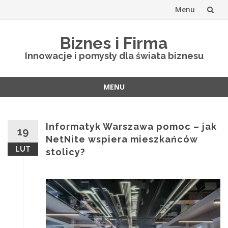
Menu
Skip
Biznes i Firma
to
Innowacje i pomysły dla świata biznesu
content
MENU
Skip
to
content
Informatyk Warszawa pomoc – jak
19
NetNite wspiera mieszkańców
LUT
stolicy?