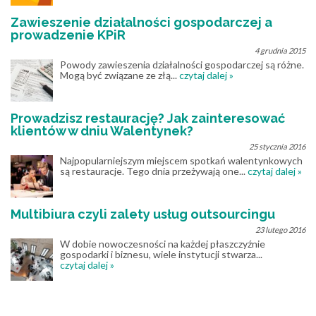
Zawieszenie działalności gospodarczej a
prowadzenie KPiR
4 grudnia 2015
Powody zawieszenia działalności gospodarczej są różne.
Mogą być związane ze złą...
czytaj dalej »
Prowadzisz restaurację? Jak zainteresować
klientów w dniu Walentynek?
25 stycznia 2016
Najpopularniejszym miejscem spotkań walentynkowych
są restauracje. Tego dnia przeżywają one...
czytaj dalej »
Multibiura czyli zalety usług outsourcingu
23 lutego 2016
W dobie nowoczesności na każdej płaszczyźnie
gospodarki i biznesu, wiele instytucji stwarza...
czytaj dalej »