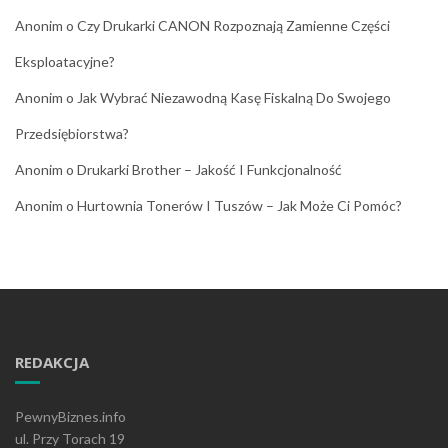
Anonim
o
Czy Drukarki CANON Rozpoznają Zamienne Części
Eksploatacyjne?
Anonim
o
Jak Wybrać Niezawodną Kasę Fiskalną Do Swojego
Przedsiębiorstwa?
Anonim
o
Drukarki Brother – Jakość I Funkcjonalność
Anonim
o
Hurtownia Tonerów I Tuszów – Jak Może Ci Pomóc?
REDAKCJA
PewnyBiznes.info
ul. Przy Torach 19