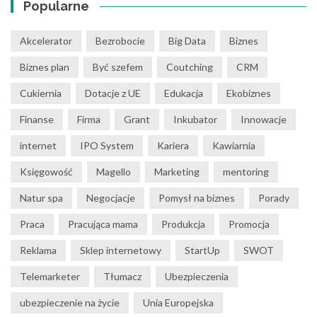
Popularne
Akcelerator
Bezrobocie
Big Data
Biznes
Biznes plan
Być szefem
Coutching
CRM
Cukiernia
Dotacje z UE
Edukacja
Ekobiznes
Finanse
Firma
Grant
Inkubator
Innowacje
internet
IPO System
Kariera
Kawiarnia
Księgowość
Magello
Marketing
mentoring
Natur spa
Negocjacje
Pomysł na biznes
Porady
Praca
Pracująca mama
Produkcja
Promocja
Reklama
Sklep internetowy
StartUp
SWOT
Telemarketer
Tłumacz
Ubezpieczenia
ubezpieczenie na życie
Unia Europejska