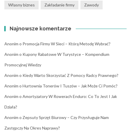
Własny biznes
Zakładanie firmy
Zawody
Najnowsze komentarze
Anonim
o
Promocja Firmy W Sieci – Którą Metodę Wybrać?
Anonim
o
Kupony Rabatowe W Turystyce – Kompendium
Promocyjnej Wiedzy
Anonim
o
Kiedy Warto Skorzystać Z Pomocy Radcy Prawnego?
Anonim
o
Hurtownia Tonerów I Tuszów – Jak Może Ci Pomóc?
Anonim
o
Amortyzatory W Rowerach Enduro: Co To Jest I Jak
Działa?
Anonim
o
Zepsuty Sprzęt Biurowy – Czy Przysługuje Nam
Zastępczy Na Okres Naprawy?