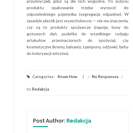
przyzwyczaili, gdyż są dla nich wygodne. Po zużyciu
produktu opakowanie trzeba wyrzucić do
odpowiedniego pojemnika (segregacja odpadów). W
zasadzie plastik jest wszechobecny — nie ma znaczenia,
czy są to produkty spożywcze (napoje, boxy do
gotowych dań, pudełka do wszelkiego rodzaju
artykułów przeznaczonych do spożycia), czy
kosmetyczne (kremy, balsamy, szampony, odżywki, farby
do koloryzacji włosów).
Categories:
Know How
/
No Responses
/
by
Redakcja
Post Author:
Redakcja