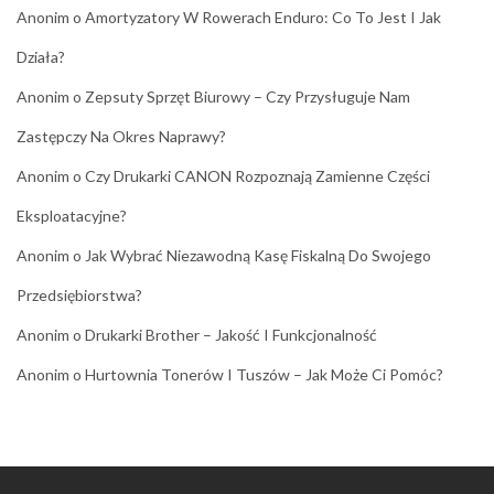
Anonim
o
Amortyzatory W Rowerach Enduro: Co To Jest I Jak
Działa?
Anonim
o
Zepsuty Sprzęt Biurowy – Czy Przysługuje Nam
Zastępczy Na Okres Naprawy?
Anonim
o
Czy Drukarki CANON Rozpoznają Zamienne Części
Eksploatacyjne?
Anonim
o
Jak Wybrać Niezawodną Kasę Fiskalną Do Swojego
Przedsiębiorstwa?
Anonim
o
Drukarki Brother – Jakość I Funkcjonalność
Anonim
o
Hurtownia Tonerów I Tuszów – Jak Może Ci Pomóc?