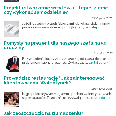
Projekt i stworzenie wizytówki – lepiej zlecić
czy wykonać samodzielnie?
20 listopada 2015
Jeżeli jesteśmy przedsiębiorcami lub właścicielami firmy,
powinniśmy zawsze mieć pod ręką...
czytaj dalej »
Pomysły na prezent dla naszego szefa na 50
urodziny
2 grudnia 2015
Bez wątpienia każdy z nas zmaga się od czasu do czasu z
problemem kupna prezentu. Zwłaszcza,...
czytaj dalej »
Prowadzisz restaurację? Jak zainteresować
klientów w dniu Walentynek?
25 stycznia 2016
Najpopularniejszym miejscem spotkań walentynkowych
są restauracje. Tego dnia przeżywają one...
czytaj dalej »
Jak zaoszczędzić na tłumaczeniu?