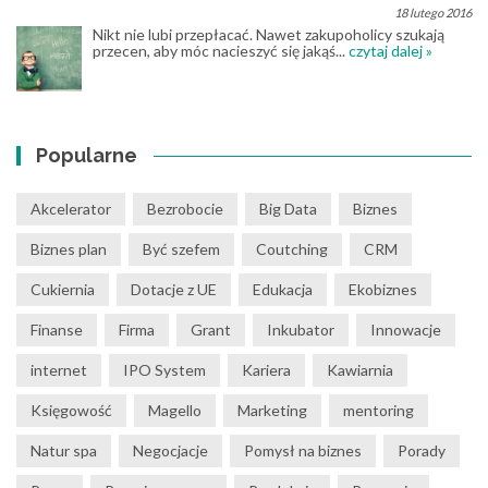
18 lutego 2016
Nikt nie lubi przepłacać. Nawet zakupoholicy szukają
przecen, aby móc nacieszyć się jakąś...
czytaj dalej »
Popularne
Akcelerator
Bezrobocie
Big Data
Biznes
Biznes plan
Być szefem
Coutching
CRM
Cukiernia
Dotacje z UE
Edukacja
Ekobiznes
Finanse
Firma
Grant
Inkubator
Innowacje
internet
IPO System
Kariera
Kawiarnia
Księgowość
Magello
Marketing
mentoring
Natur spa
Negocjacje
Pomysł na biznes
Porady