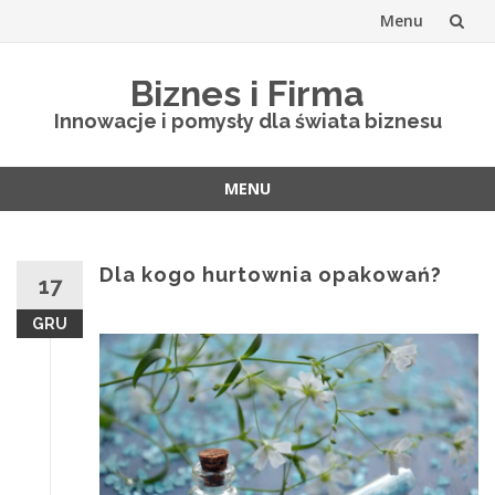
Menu
Skip
Biznes i Firma
to
Innowacje i pomysły dla świata biznesu
content
MENU
Skip
to
content
Dla kogo hurtownia opakowań?
17
GRU