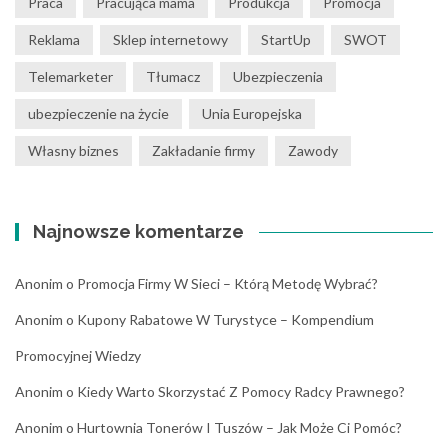
Praca
Pracująca mama
Produkcja
Promocja
Reklama
Sklep internetowy
StartUp
SWOT
Telemarketer
Tłumacz
Ubezpieczenia
ubezpieczenie na życie
Unia Europejska
Własny biznes
Zakładanie firmy
Zawody
Najnowsze komentarze
Anonim
o
Promocja Firmy W Sieci – Którą Metodę Wybrać?
Anonim
o
Kupony Rabatowe W Turystyce – Kompendium
Promocyjnej Wiedzy
Anonim
o
Kiedy Warto Skorzystać Z Pomocy Radcy Prawnego?
Anonim
o
Hurtownia Tonerów I Tuszów – Jak Może Ci Pomóc?