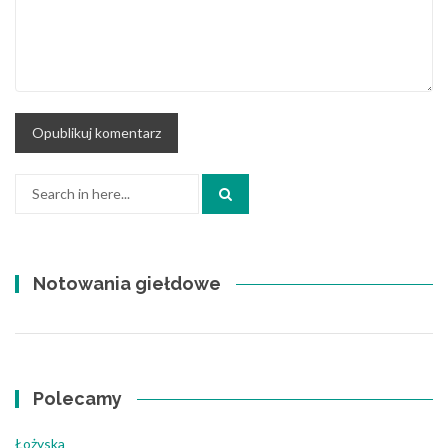
Search
for:
Notowania giełdowe
Polecamy
Łożyska