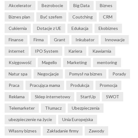
Akcelerator
Bezrobocie
Big Data
Biznes
Biznes plan
Być szefem
Coutching
CRM
Cukiernia
Dotacje z UE
Edukacja
Ekobiznes
Finanse
Firma
Grant
Inkubator
Innowacje
internet
IPO System
Kariera
Kawiarnia
Księgowość
Magello
Marketing
mentoring
Natur spa
Negocjacje
Pomysł na biznes
Porady
Praca
Pracująca mama
Produkcja
Promocja
Reklama
Sklep internetowy
StartUp
SWOT
Telemarketer
Tłumacz
Ubezpieczenia
ubezpieczenie na życie
Unia Europejska
Własny biznes
Zakładanie firmy
Zawody