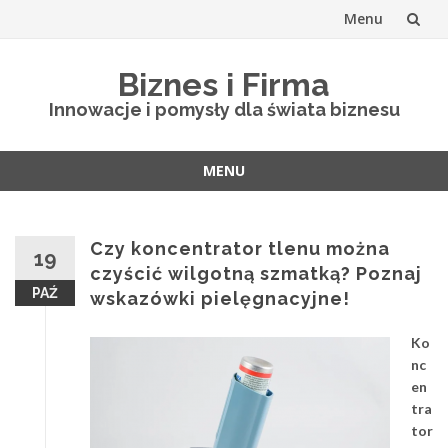
Menu
Skip
Biznes i Firma
to
Innowacje i pomysły dla świata biznesu
content
MENU
Skip
to
content
Czy koncentrator tlenu można
19
czyścić wilgotną szmatką? Poznaj
PAŹ
wskazówki pielęgnacyjne!
Ko
nc
en
tra
tor