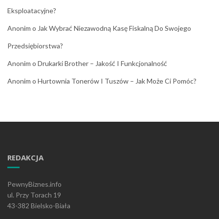
Eksploatacyjne?
Anonim
o
Jak Wybrać Niezawodną Kasę Fiskalną Do Swojego
Przedsiębiorstwa?
Anonim
o
Drukarki Brother – Jakość I Funkcjonalność
Anonim
o
Hurtownia Tonerów I Tuszów – Jak Może Ci Pomóc?
REDAKCJA
PewnyBiznes.info
ul. Przy Torach 19
43-382 Bielsko-Biała