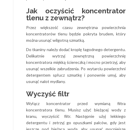
Jak oczyścić koncentrator
tlenu z zewnątrz?
Przez większość czasu zewnętrzna powierzchnia
koncentratorów tlenu będzie pokryta brudem, który
można usunąć wilgotną szmatką.
Do tkaniny należy dodać kroplę łagodnego detergentu.
Delikatnie wytrzyj zewnętrzną powierzchnię
koncentratora miękką ściereczką i mocno przetrzyj, aby
usunąć wszelkie zabrudzenia. Po wytarciu powierzchni
detergentem spłucz szmatkę i ponownie umyj, aby
usunąć nalot mydlany.
Wyczyść filtr
Wyłącz koncentrator przed wymianą filtra
koncentratora tlenu. Musisz użyć bieżącej wody z
kranu, wyczyścić filtr. Następnie użyj lekkiego
detergentu i zetrzyj go opuszkami palców, gdy jest
jeszcze pod bieżącą wodą, aby usunąć mocniejsze