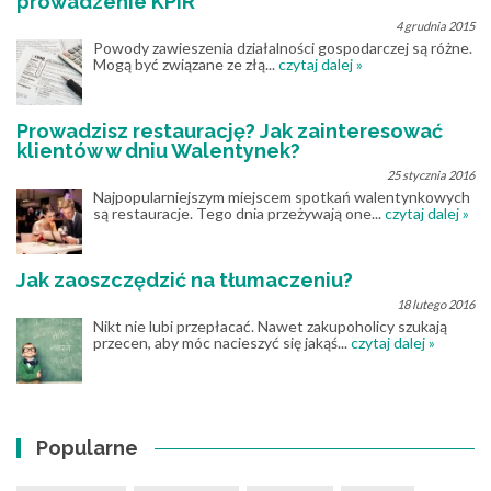
prowadzenie KPiR
4 grudnia 2015
Powody zawieszenia działalności gospodarczej są różne.
Mogą być związane ze złą...
czytaj dalej »
Prowadzisz restaurację? Jak zainteresować
klientów w dniu Walentynek?
25 stycznia 2016
Najpopularniejszym miejscem spotkań walentynkowych
są restauracje. Tego dnia przeżywają one...
czytaj dalej »
Jak zaoszczędzić na tłumaczeniu?
18 lutego 2016
Nikt nie lubi przepłacać. Nawet zakupoholicy szukają
przecen, aby móc nacieszyć się jakąś...
czytaj dalej »
Popularne