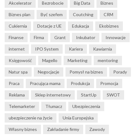
Akcelerator
Bezrobocie
Big Data
Biznes
Biznes plan
Być szefem
Coutching
CRM
Cukiernia
Dotacje z UE
Edukacja
Ekobiznes
Finanse
Firma
Grant
Inkubator
Innowacje
internet
IPO System
Kariera
Kawiarnia
Księgowość
Magello
Marketing
mentoring
Natur spa
Negocjacje
Pomysł na biznes
Porady
Praca
Pracująca mama
Produkcja
Promocja
Reklama
Sklep internetowy
StartUp
SWOT
Telemarketer
Tłumacz
Ubezpieczenia
ubezpieczenie na życie
Unia Europejska
Własny biznes
Zakładanie firmy
Zawody