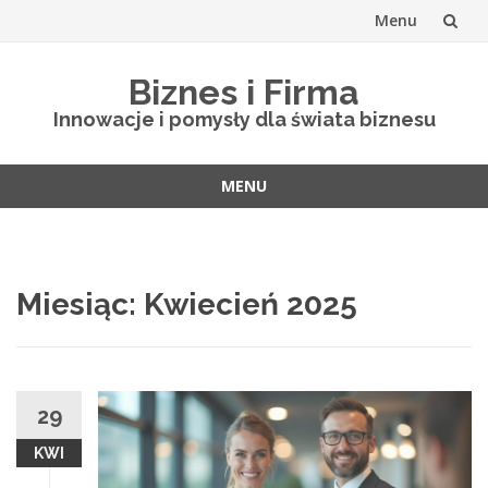
Menu
Skip
Biznes i Firma
to
Innowacje i pomysły dla świata biznesu
content
MENU
Skip
to
content
Miesiąc: Kwiecień 2025
29
KWI