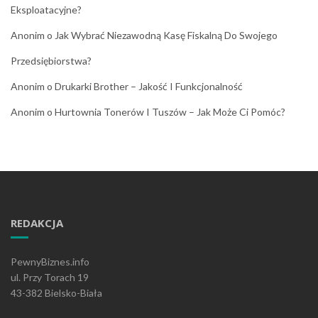
Eksploatacyjne?
Anonim
o
Jak Wybrać Niezawodną Kasę Fiskalną Do Swojego
Przedsiębiorstwa?
Anonim
o
Drukarki Brother – Jakość I Funkcjonalność
Anonim
o
Hurtownia Tonerów I Tuszów – Jak Może Ci Pomóc?
REDAKCJA
PewnyBiznes.info
ul. Przy Torach 19
43-382 Bielsko-Biała