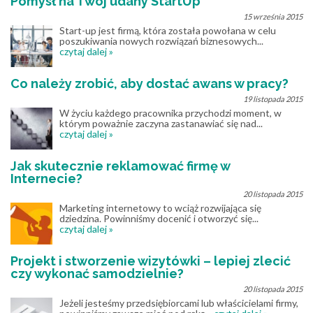
Pomysł na Twój udany StartUp
15 września 2015
Start-up jest firmą, która została powołana w celu
poszukiwania nowych rozwiązań biznesowych...
czytaj dalej »
Co należy zrobić, aby dostać awans w pracy?
19 listopada 2015
W życiu każdego pracownika przychodzi moment, w
którym poważnie zaczyna zastanawiać się nad...
czytaj dalej »
Jak skutecznie reklamować firmę w
Internecie?
20 listopada 2015
Marketing internetowy to wciąż rozwijająca się
dziedzina. Powinniśmy docenić i otworzyć się...
czytaj dalej »
Projekt i stworzenie wizytówki – lepiej zlecić
czy wykonać samodzielnie?
20 listopada 2015
Jeżeli jesteśmy przedsiębiorcami lub właścicielami firmy,