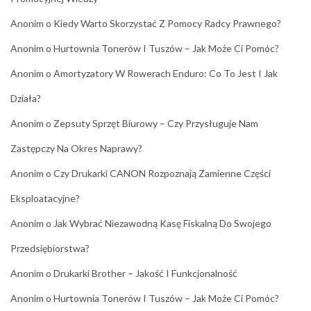
Anonim
o
Kiedy Warto Skorzystać Z Pomocy Radcy Prawnego?
Anonim
o
Hurtownia Tonerów I Tuszów – Jak Może Ci Pomóc?
Anonim
o
Amortyzatory W Rowerach Enduro: Co To Jest I Jak
Działa?
Anonim
o
Zepsuty Sprzęt Biurowy – Czy Przysługuje Nam
Zastępczy Na Okres Naprawy?
Anonim
o
Czy Drukarki CANON Rozpoznają Zamienne Części
Eksploatacyjne?
Anonim
o
Jak Wybrać Niezawodną Kasę Fiskalną Do Swojego
Przedsiębiorstwa?
Anonim
o
Drukarki Brother – Jakość I Funkcjonalność
Anonim
o
Hurtownia Tonerów I Tuszów – Jak Może Ci Pomóc?