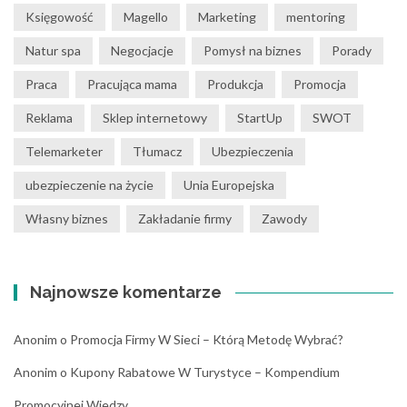
Księgowość
Magello
Marketing
mentoring
Natur spa
Negocjacje
Pomysł na biznes
Porady
Praca
Pracująca mama
Produkcja
Promocja
Reklama
Sklep internetowy
StartUp
SWOT
Telemarketer
Tłumacz
Ubezpieczenia
ubezpieczenie na życie
Unia Europejska
Własny biznes
Zakładanie firmy
Zawody
Najnowsze komentarze
Anonim
o
Promocja Firmy W Sieci – Którą Metodę Wybrać?
Anonim
o
Kupony Rabatowe W Turystyce – Kompendium
Promocyjnej Wiedzy