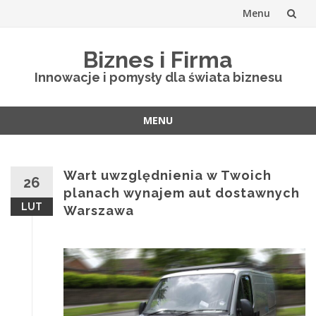
Menu
Skip
Biznes i Firma
to
Innowacje i pomysły dla świata biznesu
content
MENU
Skip
to
content
Wart uwzględnienia w Twoich
26
planach wynajem aut dostawnych
LUT
Warszawa