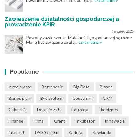
powinniśmy zawsze mieć pod ręką...
czytaj dalej »
Zawieszenie działalności gospodarczej a
prowadzenie KPiR
4 grudnia 2015
Powody zawieszenia działalności gospodarczej są różne.
Mogą być związane ze złą...
czytaj dalej »
Popularne
Akcelerator
Bezrobocie
Big Data
Biznes
Biznes plan
Być szefem
Coutching
CRM
Cukiernia
Dotacje z UE
Edukacja
Ekobiznes
Finanse
Firma
Grant
Inkubator
Innowacje
internet
IPO System
Kariera
Kawiarnia