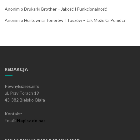
Anonim
o
Drukarki Brother – Jakość I Funkcjonalność
Anonim
o
Hurtownia Tonerów I Tuszów – Jak Może Ci Pomóc?
REDAKCJA
PewnyBiznes.info
ul. Przy Torach 19
43-382 Bielsko-Biała
Kontakt:
Email:
Napisz do nas