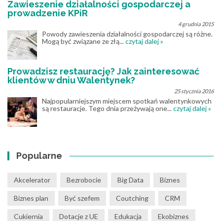
Zawieszenie działalności gospodarczej a
prowadzenie KPiR
4 grudnia 2015
Powody zawieszenia działalności gospodarczej są różne.
Mogą być związane ze złą...
czytaj dalej »
Prowadzisz restaurację? Jak zainteresować
klientów w dniu Walentynek?
25 stycznia 2016
Najpopularniejszym miejscem spotkań walentynkowych
są restauracje. Tego dnia przeżywają one...
czytaj dalej »
Popularne
Akcelerator
Bezrobocie
Big Data
Biznes
Biznes plan
Być szefem
Coutching
CRM
Cukiernia
Dotacje z UE
Edukacja
Ekobiznes