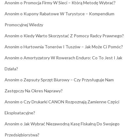
Anonim
o
Promocja Firmy W Sieci – Którą Metodę Wybrać?
Anonim
o
Kupony Rabatowe W Turystyce – Kompendium
Promocyjnej Wiedzy
Anonim
o
Kiedy Warto Skorzystać Z Pomocy Radcy Prawnego?
Anonim
o
Hurtownia Tonerów I Tuszów – Jak Może Ci Pomóc?
Anonim
o
Amortyzatory W Rowerach Enduro: Co To Jest I Jak
Działa?
Anonim
o
Zepsuty Sprzęt Biurowy – Czy Przysługuje Nam
Zastępczy Na Okres Naprawy?
Anonim
o
Czy Drukarki CANON Rozpoznają Zamienne Części
Eksploatacyjne?
Anonim
o
Jak Wybrać Niezawodną Kasę Fiskalną Do Swojego
Przedsiębiorstwa?