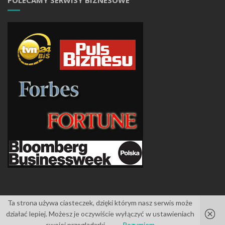
POLECAMY SERWISY BIZNESOWE
Ta strona używa ciasteczek, dzięki którym nasz serwis może
działać lepiej. Możesz je oczywiście wyłączyć w ustawieniach
Islemag
powered by
WordPress
swojej przeglądarki
Rozumiem