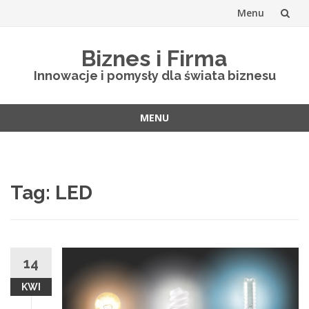
Menu
Skip
Biznes i Firma
to
Innowacje i pomysły dla świata biznesu
content
MENU
Skip
to
content
Tag: LED
14
KWI