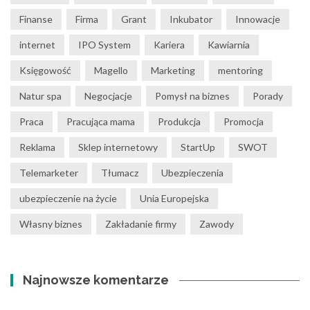
Finanse
Firma
Grant
Inkubator
Innowacje
internet
IPO System
Kariera
Kawiarnia
Księgowość
Magello
Marketing
mentoring
Natur spa
Negocjacje
Pomysł na biznes
Porady
Praca
Pracująca mama
Produkcja
Promocja
Reklama
Sklep internetowy
StartUp
SWOT
Telemarketer
Tłumacz
Ubezpieczenia
ubezpieczenie na życie
Unia Europejska
Własny biznes
Zakładanie firmy
Zawody
Najnowsze komentarze