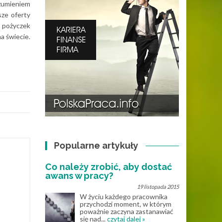
ozumieniem
sze oferty
 pożyczek
a świecie.
Popularne artykuły
Co należy zrobić, aby dostać
awans w pracy?
19 listopada 2015
W życiu każdego pracownika
przychodzi moment, w którym
poważnie zaczyna zastanawiać
się nad...
czytaj dalej »