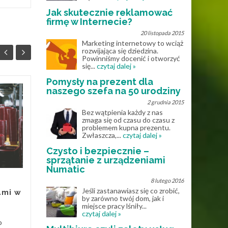
Jak skutecznie reklamować
firmę w Internecie?
20 listopada 2015
Marketing internetowy to wciąż
rozwijająca się dziedzina.
Powinniśmy docenić i otworzyć
się...
czytaj dalej »
Pomysły na prezent dla
naszego szefa na 50 urodziny
Rola doradców
25
17
2 grudnia 2015
kredytowych w
Bez wątpienia każdy z nas
LIP
procesie
STY
zmaga się od czasu do czasu z
problemem kupna prezentu.
uzyskiwania kredytu
Zwłaszcza,...
czytaj dalej »
mieszkaniowego
Czysto i bezpiecznie –
sprzątanie z urządzeniami
Doradcy kredytowi, znani
Numatic
również jako brokerzy,
8 lutego 2016
odgrywają kluczową rolę w
Jeśli zastanawiasz się co zrobić,
ami w
procesie uzyskiwania kredytu
by zarówno twój dom, jak i
hipotecznego. W...
miejsce pracy lśniły...
czytaj dalej »
Pieni
o
Pieniądze
Read More