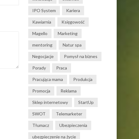
IPO System
Kariera
Kawiarnia
Księgowość
Magello
Marketing
mentoring
Natur spa
Negocjacje
Pomysł na biznes
Porady
Praca
Pracująca mama
Produkcja
Promocja
Reklama
Sklep internetowy
StartUp
SWOT
Telemarketer
Tłumacz
Ubezpieczenia
ubezpieczenie na życie