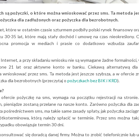
h są pożyczki, o które można wnioskować przez sms. Ta metoda jes
e pożyczka dla zadłużonych oraz pożyczka dla bezrobotnych.
et, które w ostatnim czasie szturmem podbiły polski rynek finansowy or
ku 30-35 lat, które mają stały dochód i umowę na czas nieokreślony
ocna promocja w mediach i prasie co dodatkowo wzbudza zaufa
Internet, a przy składaniu wniosku nie są wymagane żadne formalności,
zone 21 lat oraz aktywne konto w banku. Ciekawą alternatywą dla
 wnioskować przez sms. Ta metoda jest jeszcze szybsza, a w ofercie zn
czka dla bezrobotnych (przeczytaj o
pożyczkach bez BIK i KRD
).
e?
 ofercie pożyczkę na sms, wymaga na początku rejestracji na stronie
ych, pieniądze zostaną przelane na nasze konto. Zarówno pożyczka dla z
a pośrednictwem sms, ma takie same zasady spłaty, jak pożyczka zaciągn
rótkoterminowa, którą należy spłacić w terminie. Przez sms można ta
rzypadku obowiązuje termin 30 dni.
nsultować się doradcą danej firmy. Można to zrobić telefonicznie lub 