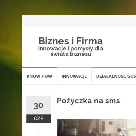
Biznes i Firma
Innowacje i pomysły dla
świata biznesu
Skip
KNOW HOW
INNOWACJE
DZIAŁALNOŚĆ GO
to
content
Pożyczka na sms
30
CZE