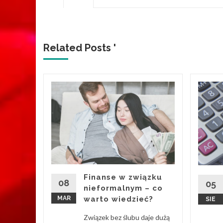
Related Posts '
czny
ranie
snym
ako klucz
ania
Żywiec to
Finanse w związku
we, które
08
05
nieformalnym – co
MAR
warto wiedzieć?
SIE
d More
Związek bez ślubu daje dużą