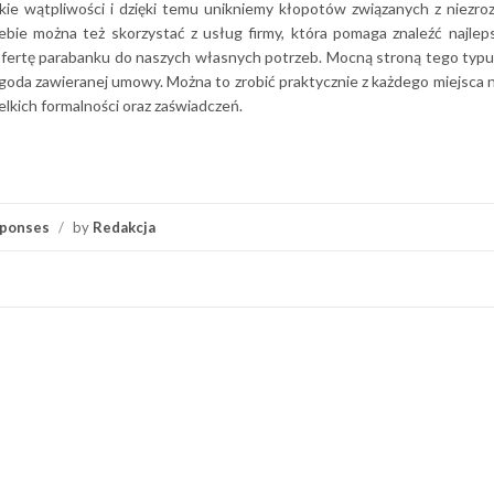
kie wątpliwości i dzięki temu unikniemy kłopotów związanych z niezr
bie można też skorzystać z usług firmy, która pomaga znaleźć najlep
ertę parabanku do naszych własnych potrzeb. Mocną stroną tego typu
wygoda zawieranej umowy. Można to zrobić praktycznie z każdego miejsca n
lkich formalności oraz zaświadczeń.
ponses
/
by
Redakcja