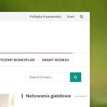
Skip
Polityka Prywatności
Start
to
content
PISZEMY BIZNESPLAN
GRANT BIZNESU
Search
for:
Notowania giełdowe