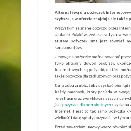
Alternatywą dla pożyczek Internetowyc
szybsza, a w ofercie znajduje się takż
Wszystkim są znane pożyczki przez Intern
zaufanie Polaków, zwłaszcza tych w wie
atutem pożyczek sms jest również m
konsumentów.
Umowę na pożyczkę można zawierać przez 
tylko aktualny dowód osobisty, ukońc
Internetowych są pożyczki, o które można
także pożyczka dla zadłużonych oraz poży
Co trzeba zrobić, żeby uzyskać pieniądz
Każdy parabank, który posiada w swojej
rejestracji oraz weryfikacji naszych dan
jak i
pożyczka dla bezrobotnych
uzyskana z
Internet. I jest to tak samo pożyczka k
wielkość i datę spłaty pożyczki. I w tym p
Przed zawarciem umowy warto również sko