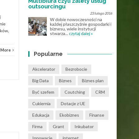
Multibiura czyli zalety usług
outsourcingu
23 lutego 2016
j
W dobie nowoczesności na
nie
każdej płaszczyźnie gospodarki i
biznesu, wiele instytucji
ików,
stwarza...
czytaj dalej »
 More
Popularne
Akcelerator
Bezrobocie
Big Data
Biznes
Biznes plan
Być szefem
Coutching
CRM
Cukiernia
Dotacje z UE
Edukacja
Ekobiznes
Finanse
Firma
Grant
Inkubator
Innowacje
internet