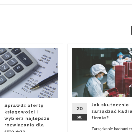
Jak skutecznie
Sprawdź ofertę
20
zarządzać kadr
księgowości i
SIE
firmie?
wybierz najlepsze
rozwiązania dla
Zarządzanie kadrami t
swojego