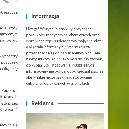
t jeszcze
Informacja
az zdobyły
Uwaga! Wszystkie artykuły dotyczące
. Ogromnym
produktów medycznych, chemicznych oraz
nie wśród
wszelkiego typu suplementów mają charakter
wyłącznie informacyjny. Informacje te
przeznaczone są do badań naukowych – nie
 wystarczy
należy traktować ich jako porady, czy zachęty
 pożyczek
do kupna lub/i stosowania. Nasza serwis
ajduje się
informacyjny nie ponosi odpowiedzialności za
skutki jakie może przynieść stosowanie
substancji opisywanych w artykułach
. Zaraz po
adłużonych
Reklama
ięta przez
kże wybrać
umówić się