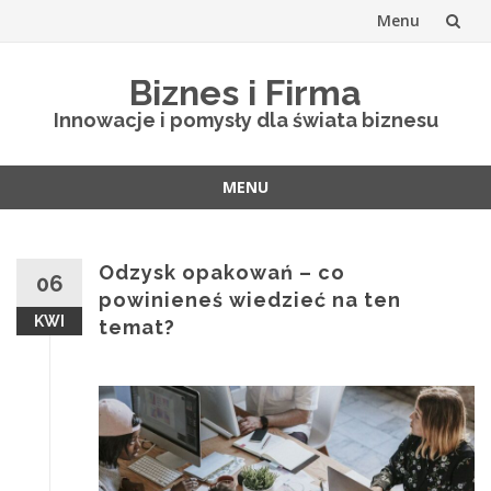
Menu
Skip
Biznes i Firma
to
Innowacje i pomysły dla świata biznesu
content
MENU
Skip
to
content
Odzysk opakowań – co
06
powinieneś wiedzieć na ten
KWI
temat?