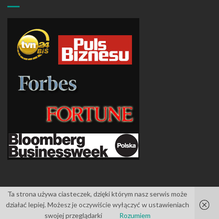
Ta strona używa ciasteczek, dzięki którym nasz serwis może
działać lepiej. Możesz je oczywiście wyłączyć w ustawieniach
Islemag
powered by
WordPress
swojej przeglądarki
Rozumiem