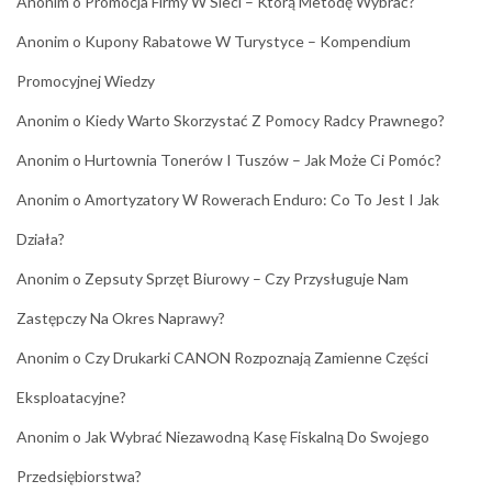
Anonim
o
Promocja Firmy W Sieci – Którą Metodę Wybrać?
Anonim
o
Kupony Rabatowe W Turystyce – Kompendium
Promocyjnej Wiedzy
Anonim
o
Kiedy Warto Skorzystać Z Pomocy Radcy Prawnego?
Anonim
o
Hurtownia Tonerów I Tuszów – Jak Może Ci Pomóc?
Anonim
o
Amortyzatory W Rowerach Enduro: Co To Jest I Jak
Działa?
Anonim
o
Zepsuty Sprzęt Biurowy – Czy Przysługuje Nam
Zastępczy Na Okres Naprawy?
Anonim
o
Czy Drukarki CANON Rozpoznają Zamienne Części
Eksploatacyjne?
Anonim
o
Jak Wybrać Niezawodną Kasę Fiskalną Do Swojego
Przedsiębiorstwa?