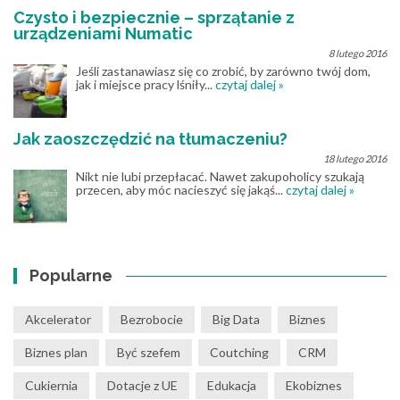
Czysto i bezpiecznie – sprzątanie z
urządzeniami Numatic
8 lutego 2016
Jeśli zastanawiasz się co zrobić, by zarówno twój dom,
jak i miejsce pracy lśniły...
czytaj dalej »
Jak zaoszczędzić na tłumaczeniu?
18 lutego 2016
Nikt nie lubi przepłacać. Nawet zakupoholicy szukają
przecen, aby móc nacieszyć się jakąś...
czytaj dalej »
Popularne
Akcelerator
Bezrobocie
Big Data
Biznes
Biznes plan
Być szefem
Coutching
CRM
Cukiernia
Dotacje z UE
Edukacja
Ekobiznes