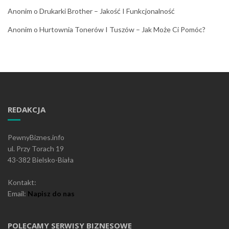
Anonim
o
Drukarki Brother – Jakość I Funkcjonalność
Anonim
o
Hurtownia Tonerów I Tuszów – Jak Może Ci Pomóc?
REDAKCJA
PewnyBiznes.info
ul. Przy Torach 19
43-382 Bielsko-Biała
Kontakt:
Email:
Napisz do nas
POLECAMY SERWISY BIZNESOWE