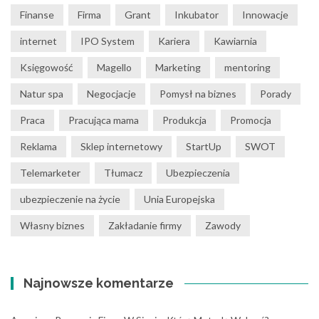
Finanse
Firma
Grant
Inkubator
Innowacje
internet
IPO System
Kariera
Kawiarnia
Księgowość
Magello
Marketing
mentoring
Natur spa
Negocjacje
Pomysł na biznes
Porady
Praca
Pracująca mama
Produkcja
Promocja
Reklama
Sklep internetowy
StartUp
SWOT
Telemarketer
Tłumacz
Ubezpieczenia
ubezpieczenie na życie
Unia Europejska
Własny biznes
Zakładanie firmy
Zawody
Najnowsze komentarze