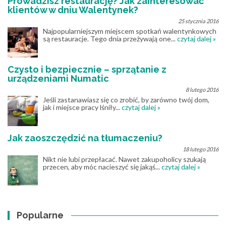
Prowadzisz restaurację? Jak zainteresować
klientów w dniu Walentynek?
25 stycznia 2016
Najpopularniejszym miejscem spotkań walentynkowych
są restauracje. Tego dnia przeżywają one...
czytaj dalej »
Czysto i bezpiecznie – sprzątanie z
urządzeniami Numatic
8 lutego 2016
Jeśli zastanawiasz się co zrobić, by zarówno twój dom,
jak i miejsce pracy lśniły...
czytaj dalej »
Jak zaoszczędzić na tłumaczeniu?
18 lutego 2016
Nikt nie lubi przepłacać. Nawet zakupoholicy szukają
przecen, aby móc nacieszyć się jakąś...
czytaj dalej »
Popularne