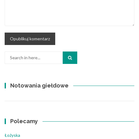
Search
for:
Notowania giełdowe
Polecamy
Łożyska