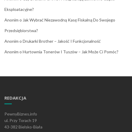
Eksploatacyjne?
Anonim
o
Jak Wybrać Niezawodną Kasę Fiskalną Do Swojego
Przedsiębiorstwa?
Anonim
o
Drukarki Brother – Jakość I Funkcjonalność
Anonim
o
Hurtownia Tonerów I Tuszów – Jak Może Ci Pomóc?
REDAKCJA
PewnyBiznes.info
ul. Przy Torach 19
43-382 Bielsko-Biała