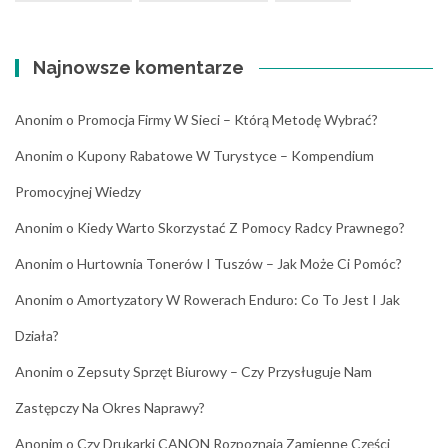
Najnowsze komentarze
Anonim
o
Promocja Firmy W Sieci – Którą Metodę Wybrać?
Anonim
o
Kupony Rabatowe W Turystyce – Kompendium
Promocyjnej Wiedzy
Anonim
o
Kiedy Warto Skorzystać Z Pomocy Radcy Prawnego?
Anonim
o
Hurtownia Tonerów I Tuszów – Jak Może Ci Pomóc?
Anonim
o
Amortyzatory W Rowerach Enduro: Co To Jest I Jak
Działa?
Anonim
o
Zepsuty Sprzęt Biurowy – Czy Przysługuje Nam
Zastępczy Na Okres Naprawy?
Anonim
o
Czy Drukarki CANON Rozpoznają Zamienne Części