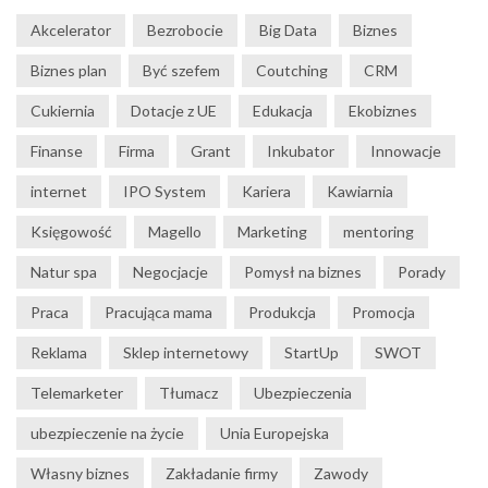
Akcelerator
Bezrobocie
Big Data
Biznes
Biznes plan
Być szefem
Coutching
CRM
Cukiernia
Dotacje z UE
Edukacja
Ekobiznes
Finanse
Firma
Grant
Inkubator
Innowacje
internet
IPO System
Kariera
Kawiarnia
Księgowość
Magello
Marketing
mentoring
Natur spa
Negocjacje
Pomysł na biznes
Porady
Praca
Pracująca mama
Produkcja
Promocja
Reklama
Sklep internetowy
StartUp
SWOT
Telemarketer
Tłumacz
Ubezpieczenia
ubezpieczenie na życie
Unia Europejska
Własny biznes
Zakładanie firmy
Zawody