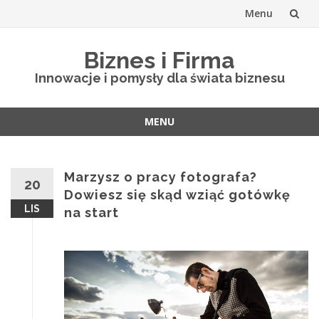
Menu
Skip
Biznes i Firma
to
Innowacje i pomysły dla świata biznesu
content
MENU
Skip
to
content
Marzysz o pracy fotografa?
20
Dowiesz się skąd wziąć gotówkę
LIS
na start