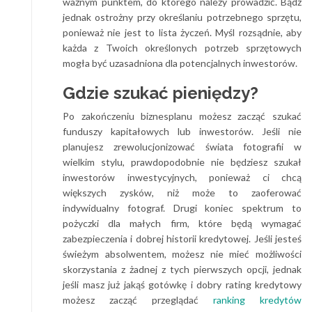
ważnym punktem, do którego należy prowadzić. Bądź
jednak ostrożny przy określaniu potrzebnego sprzętu,
ponieważ nie jest to lista życzeń. Myśl rozsądnie, aby
każda z Twoich określonych potrzeb sprzętowych
mogła być uzasadniona dla potencjalnych inwestorów.
Gdzie szukać pieniędzy?
Po zakończeniu biznesplanu możesz zacząć szukać
funduszy kapitałowych lub inwestorów. Jeśli nie
planujesz zrewolucjonizować świata fotografii w
wielkim stylu, prawdopodobnie nie będziesz szukał
inwestorów inwestycyjnych, ponieważ ci chcą
większych zysków, niż może to zaoferować
indywidualny fotograf. Drugi koniec spektrum to
pożyczki dla małych firm, które będą wymagać
zabezpieczenia i dobrej historii kredytowej. Jeśli jesteś
świeżym absolwentem, możesz nie mieć możliwości
skorzystania z żadnej z tych pierwszych opcji, jednak
jeśli masz już jakąś gotówkę i dobry rating kredytowy
możesz zacząć przeglądać
ranking kredytów