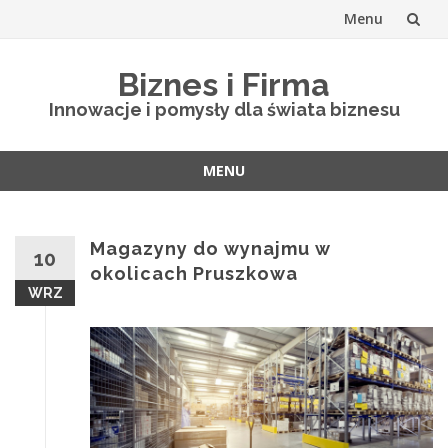
Menu
Skip
Biznes i Firma
to
Innowacje i pomysły dla świata biznesu
content
MENU
Skip
to
content
Magazyny do wynajmu w
10
okolicach Pruszkowa
WRZ