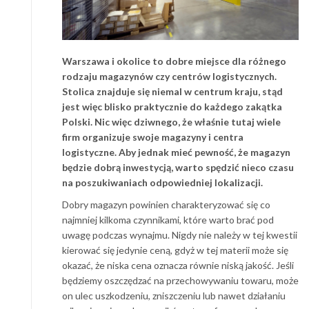
Warszawa i okolice to dobre miejsce dla różnego
rodzaju magazynów czy centrów logistycznych.
Stolica znajduje się niemal w centrum kraju, stąd
jest więc blisko praktycznie do każdego zakątka
Polski. Nic więc dziwnego, że właśnie tutaj wiele
firm organizuje swoje magazyny i centra
logistyczne. Aby jednak mieć pewność, że magazyn
będzie dobrą inwestycją, warto spędzić nieco czasu
na poszukiwaniach odpowiedniej lokalizacji.
Dobry magazyn powinien charakteryzować się co
najmniej kilkoma czynnikami, które warto brać pod
uwagę podczas wynajmu. Nigdy nie należy w tej kwestii
kierować się jedynie ceną, gdyż w tej materii może się
okazać, że niska cena oznacza równie niską jakość. Jeśli
będziemy oszczędzać na przechowywaniu towaru, może
on ulec uszkodzeniu, zniszczeniu lub nawet działaniu