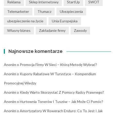
Reklama
Sklep internetowy
StartUp
SWOT
Telemarketer
Tłumacz
Ubezpieczenia
ubezpieczenie na życie
Unia Europejska
Własny biznes
Zakładanie firmy
Zawody
Najnowsze komentarze
Anonim
o
Promocja Firmy W Sieci – Którą Metodę Wybrać?
Anonim
o
Kupony Rabatowe W Turystyce – Kompendium
Promocyjnej Wiedzy
Anonim
o
Kiedy Warto Skorzystać Z Pomocy Radcy Prawnego?
Anonim
o
Hurtownia Tonerów I Tuszów – Jak Może Ci Pomóc?
Anonim
o
Amortyzatory W Rowerach Enduro: Co To Jest I Jak