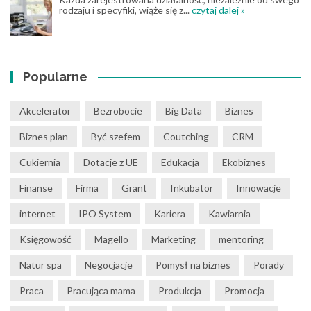
rodzaju i specyfiki, wiąże się z...
czytaj dalej »
Popularne
Akcelerator
Bezrobocie
Big Data
Biznes
Biznes plan
Być szefem
Coutching
CRM
Cukiernia
Dotacje z UE
Edukacja
Ekobiznes
Finanse
Firma
Grant
Inkubator
Innowacje
internet
IPO System
Kariera
Kawiarnia
Księgowość
Magello
Marketing
mentoring
Natur spa
Negocjacje
Pomysł na biznes
Porady
Praca
Pracująca mama
Produkcja
Promocja