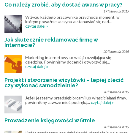
Co należy zrobić, aby dostać awans w pracy?
19 listopada 2015
W życiu każdego pracownika przychodzi moment, w
którym poważnie zaczyna zastanawiać się nad...
czytaj dalej »
Jak skutecznie reklamować firmę w
Internecie?
20 listopada 2015
Marketing internetowy to wciąż rozwijająca się
dziedzina. Powinniśmy docenić i otworzyć się...
czytaj dalej »
Projekt i stworzenie wizytówki – lepiej zlecić
czy wykonać samodzielnie?
20 listopada 2015
Jeżeli jesteśmy przedsiębiorcami lub właścicielami firmy,
powinniśmy zawsze mieć pod ręką...
czytaj dalej »
Prowadzenie księgowości w firmie
20 listopada 2015
Każda zarejestrowana działalność, niezależnie od swego