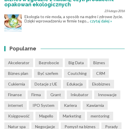
opakowań ekologicznych
23 lutego 2016
Ekologia to nie moda, a sposób na mądre i zdrowe życie.
Dzięki wprowadzeniu w firmie tego...
czytaj dalej »
Popularne
Akcelerator
Bezrobocie
Big Data
Biznes
Biznes plan
Być szefem
Coutching
CRM
Cukiernia
Dotacje z UE
Edukacja
Ekobiznes
Finanse
Firma
Grant
Inkubator
Innowacje
internet
IPO System
Kariera
Kawiarnia
Księgowość
Magello
Marketing
mentoring
Natur spa
Negocjacje
Pomysł na biznes
Porady