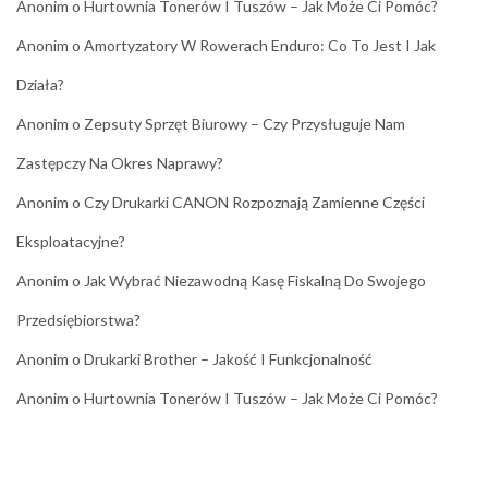
Anonim
o
Hurtownia Tonerów I Tuszów – Jak Może Ci Pomóc?
Anonim
o
Amortyzatory W Rowerach Enduro: Co To Jest I Jak
Działa?
Anonim
o
Zepsuty Sprzęt Biurowy – Czy Przysługuje Nam
Zastępczy Na Okres Naprawy?
Anonim
o
Czy Drukarki CANON Rozpoznają Zamienne Części
Eksploatacyjne?
Anonim
o
Jak Wybrać Niezawodną Kasę Fiskalną Do Swojego
Przedsiębiorstwa?
Anonim
o
Drukarki Brother – Jakość I Funkcjonalność
Anonim
o
Hurtownia Tonerów I Tuszów – Jak Może Ci Pomóc?