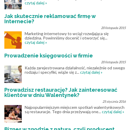
czytaj dalej »
Jak skutecznie reklamować firmę w
Internecie?
20 listopada 2015
Marketing internetowy to wciąż rozwijająca się
dziedzina. Powinniśmy docenić i otworzyć się...
czytaj dalej »
Prowadzenie księgowości w firmie
20 listopada 2015
Każda zarejestrowana działalność, niezależnie od swego
rodzaju i specyfiki, wiąże się z...
czytaj dalej »
Prowadzisz restaurację? Jak zainteresować
klientów w dniu Walentynek?
25 stycznia 2016
Najpopularniejszym miejscem spotkań walentynkowych
są restauracje. Tego dnia przeżywają one...
czytaj dalej »
Biznes w zgodzie z naturą, czyli producent