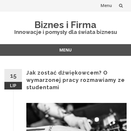
Menu
Skip
Biznes i Firma
to
Innowacje i pomysły dla świata biznesu
content
MENU
Skip
to
content
Jak zostać dźwiękowcem? O
15
wymarzonej pracy rozmawiamy ze
LIP
studentami