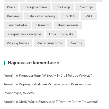
Praca
Pracująca mama
Produkcja
Promocja
Reklama
Sklep internetowy
StartUp
SWOT
Telemarketer
Tłumacz
Ubezpieczenia
ubezpieczenie na życie
Unia Europejska
Własny biznes
Zakładanie firmy
Zawody
Najnowsze komentarze
Anonim
o
Promocja Firmy W Sieci – Którą Metodę Wybrać?
Anonim
o
Kupony Rabatowe W Turystyce – Kompendium
Promocyjnej Wiedzy
Anonim
o
Kiedy Warto Skorzystać Z Pomocy Radcy Prawnego?