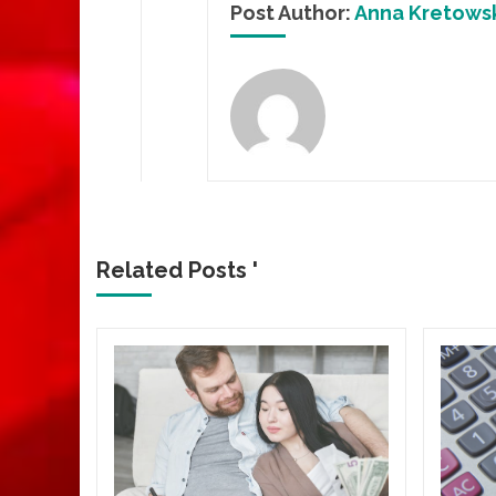
Post Author:
Anna Kretows
Related Posts '
czny
ranie
snym
ako klucz