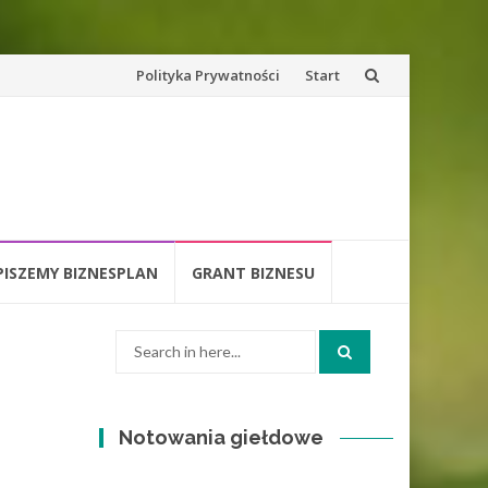
Skip
Polityka Prywatności
Start
to
content
PISZEMY BIZNESPLAN
GRANT BIZNESU
Search
for:
Notowania giełdowe