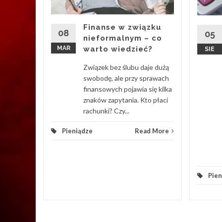
ania
Żywiec to
Finanse w związku
we, które
08
05
nieformalnym – co
MAR
warto wiedzieć?
SIE
d More
Związek bez ślubu daje dużą
swobodę, ale przy sprawach
finansowych pojawia się kilka
znaków zapytania. Kto płaci
rachunki? Czy...
Pieniądze
Read More
Pien