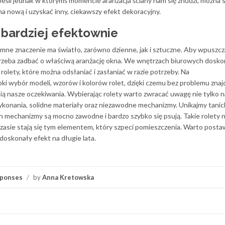
Jeśli jednak w którymś momencie aranżacja ściany nam się znudzi, można s
a nową i uzyskać inny, ciekawszy efekt dekoracyjny.
 bardziej efektownie
ne znaczenie ma światło, zarówno dzienne, jak i sztuczne. Aby wpuszcz
 trzeba zadbać o właściwą aranżację okna. We wnętrzach biurowych dosko
olety, które można odsłaniać i zasłaniać w razie potrzeby. Na
ki wybór modeli, wzorów i kolorów rolet, dzięki czemu bez problemu zna
nią nasze oczekiwania. Wybierając rolety warto zwracać uwagę nie tylko n
wykonania, solidne materiały oraz niezawodne mechanizmy. Unikajmy tanich
h mechanizmy są mocno zawodne i bardzo szybko się psują. Takie rolety n
zasie stają się tym elementem, który szpeci pomieszczenia. Warto posta
doskonały efekt na długie lata.
ponses
/
by
Anna Kretowska