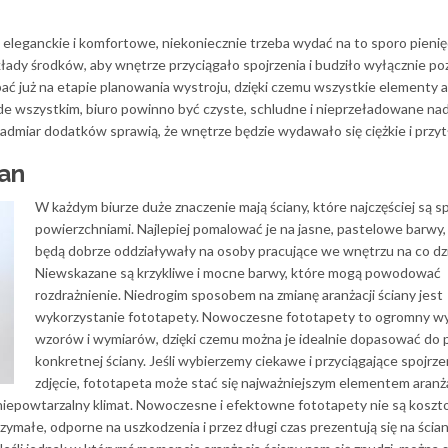
 eleganckie i komfortowe, niekoniecznie trzeba wydać na to sporo pienię
ady środków, aby wnętrze przyciągało spojrzenia i budziło wyłącznie p
ać już na etapie planowania wystroju, dzięki czemu wszystkie elementy a
de wszystkim, biuro powinno być czyste, schludne i nieprzeładowane n
admiar dodatków sprawią, że wnętrze będzie wydawało się ciężkie i przy
ian
W każdym biurze duże znaczenie mają ściany, które najczęściej są s
powierzchniami. Najlepiej pomalować je na jasne, pastelowe barwy,
będą dobrze oddziaływały na osoby pracujące we wnętrzu na co dz
Niewskazane są krzykliwe i mocne barwy, które mogą powodować
rozdrażnienie. Niedrogim sposobem na zmianę aranżacji ściany jest
wykorzystanie fototapety. Nowoczesne fototapety to ogromny w
wzorów i wymiarów, dzięki czemu można je idealnie dopasować do 
konkretnej ściany. Jeśli wybierzemy ciekawe i przyciągające spojrze
zdjęcie, fototapeta może stać się najważniejszym elementem aranża
 niepowtarzalny klimat. Nowoczesne i efektowne fototapety nie są kosz
zymałe, odporne na uszkodzenia i przez długi czas prezentują się na ścian