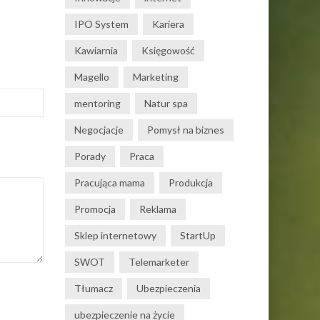
IPO System
Kariera
Kawiarnia
Księgowość
Magello
Marketing
mentoring
Natur spa
Negocjacje
Pomysł na biznes
Porady
Praca
Pracująca mama
Produkcja
Promocja
Reklama
Sklep internetowy
StartUp
SWOT
Telemarketer
Tłumacz
Ubezpieczenia
ubezpieczenie na życie