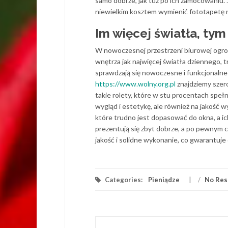
samo dobrze, jak tuż po ich zamocowaniu. 
niewielkim kosztem wymienić fototapetę n
Im więcej światła, tym
W nowoczesnej przestrzeni biurowej ogrom
wnętrza jak najwięcej światła dziennego,
sprawdzają się nowoczesne i funkcjonalne r
https://www.wolny.org.pl
znajdziemy szero
takie rolety, które w stu procentach speł
wygląd i estetykę, ale również na jakość 
które trudno jest dopasować do okna, a ic
prezentują się zbyt dobrze, a po pewnym c
jakość i solidne wykonanie, co gwarantuje 
Categories:
Pieniądze
/
No Res