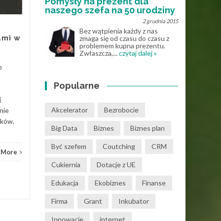
Pomysły na prezent dla
Doradcy kredytowi, znani
naszego szefa na 50 urodziny
również jako brokerzy,
2 grudnia 2015
odgrywają kluczową rolę w
Bez wątpienia każdy z nas
ami w
zmaga się od czasu do czasu z
procesie uzyskiwania kredytu
problemem kupna prezentu.
hipotecznego. W...
Zwłaszcza,...
czytaj dalej »
Pieni
o
Pieniądze
Read More
Popularne
j
Akcelerator
Bezrobocie
nie
ików,
Big Data
Biznes
Biznes plan
Być szefem
Coutching
CRM
 More
Cukiernia
Dotacje z UE
Edukacja
Ekobiznes
Finanse
Firma
Grant
Inkubator
Innowacje
internet