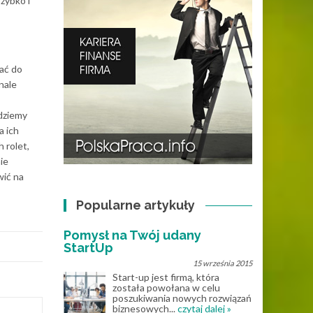
zybko i
ać do
nale
jdziemy
a ich
 rolet,
ie
wić na
Popularne artykuły
Pomysł na Twój udany
StartUp
15 września 2015
Start-up jest firmą, która
została powołana w celu
poszukiwania nowych rozwiązań
biznesowych...
czytaj dalej »