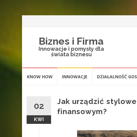
Biznes i Firma
Innowacje i pomysły dla
świata biznesu
Skip
KNOW HOW
INNOWACJE
DZIAŁALNOŚĆ GO
to
content
Jak urządzić stylow
02
finansowym?
KWI