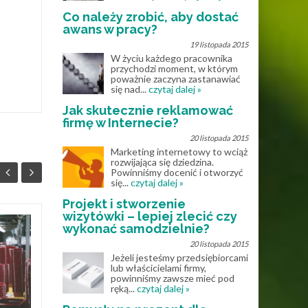
Co należy zrobić, aby dostać
awans w pracy?
19 listopada 2015
W życiu każdego pracownika
przychodzi moment, w którym
poważnie zaczyna zastanawiać
się nad...
czytaj dalej »
Jak skutecznie reklamować
firmę w Internecie?
20 listopada 2015
Marketing internetowy to wciąż
rozwijająca się dziedzina.
Powinniśmy docenić i otworzyć
się...
czytaj dalej »
Projekt i stworzenie
wizytówki – lepiej zlecić czy
wykonać samodzielnie?
Rola doradców
25
17
20 listopada 2015
kredytowych w
Jeżeli jesteśmy przedsiębiorcami
LIP
procesie
STY
lub właścicielami firmy,
uzyskiwania kredytu
powinniśmy zawsze mieć pod
ręką...
czytaj dalej »
mieszkaniowego