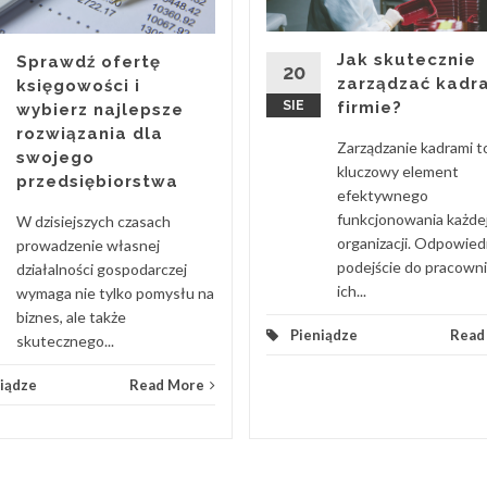
Jak skutecznie
Sprawdź ofertę
20
zarządzać kadr
księgowości i
SIE
firmie?
wybierz najlepsze
rozwiązania dla
Zarządzanie kadrami t
swojego
kluczowy element
przedsiębiorstwa
efektywnego
funkcjonowania każde
W dzisiejszych czasach
organizacji. Odpowied
prowadzenie własnej
podejście do pracown
działalności gospodarczej
ich...
wymaga nie tylko pomysłu na
biznes, ale także
Pieniądze
Read
skutecznego...
iądze
Read More