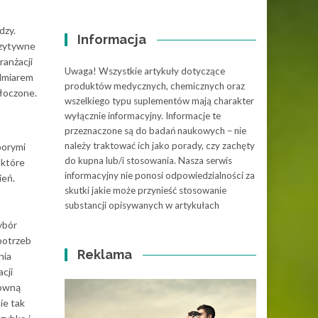
dzy.
Informacja
ozytywne
ranżacji
Uwaga! Wszystkie artykuły dotyczące
admiarem
produktów medycznych, chemicznych oraz
tłoczone.
wszelkiego typu suplementów mają charakter
wyłącznie informacyjny. Informacje te
przeznaczone są do badań naukowych – nie
należy traktować ich jako porady, czy zachęty
porymi
do kupna lub/i stosowania. Nasza serwis
 które
informacyjny nie ponosi odpowiedzialności za
ień.
skutki jakie może przynieść stosowanie
substancji opisywanych w artykułach
ybór
potrzeb
Reklama
nia
cji
towną
ie tak