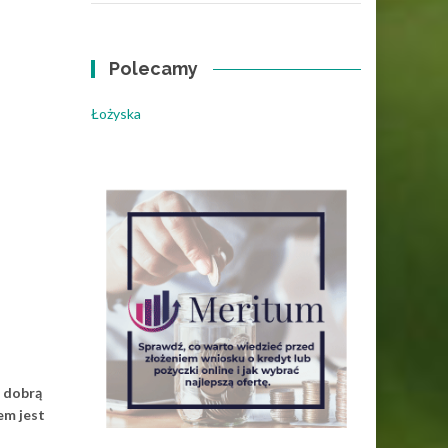
Polecamy
Łożyska
t dobrą
em jest