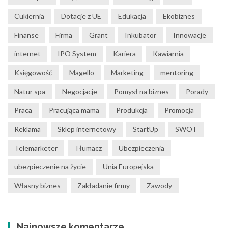
Cukiernia
Dotacje z UE
Edukacja
Ekobiznes
Finanse
Firma
Grant
Inkubator
Innowacje
internet
IPO System
Kariera
Kawiarnia
Księgowość
Magello
Marketing
mentoring
Natur spa
Negocjacje
Pomysł na biznes
Porady
Praca
Pracująca mama
Produkcja
Promocja
Reklama
Sklep internetowy
StartUp
SWOT
Telemarketer
Tłumacz
Ubezpieczenia
ubezpieczenie na życie
Unia Europejska
Własny biznes
Zakładanie firmy
Zawody
Najnowsze komentarze