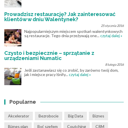
Prowadzisz restaurację? Jak zainteresować
klientów w dniu Walentynek?
25 stycznia 2016
Najpopularniejszym miejscem spotkań walentynkowych
są restauracje. Tego dnia przeżywają one...
czytaj dalej »
Czysto i bezpiecznie – sprzątanie z
urządzeniami Numatic
8 lutego 2016
Jeśli zastanawiasz się co zrobić, by zarówno twój dom,
jak i miejsce pracy lśniły...
czytaj dalej »
Popularne
Akcelerator
Bezrobocie
Big Data
Biznes
Biznes plan
Być szefem
Coutching
CRM