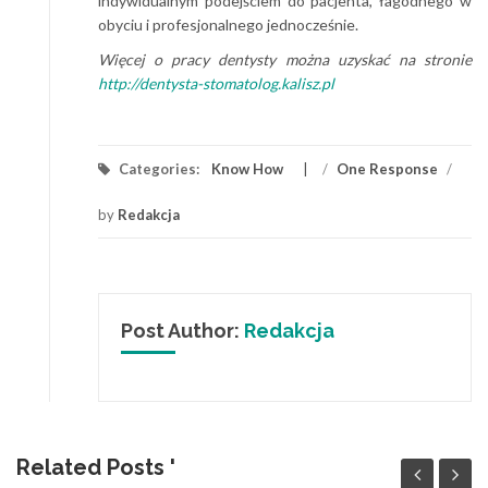
indywidualnym podejściem do pacjenta, łagodnego w
obyciu i profesjonalnego jednocześnie.
Więcej o pracy dentysty można uzyskać na stronie
http://dentysta-stomatolog.kalisz.pl
Categories:
Know How
/
One Response
/
by
Redakcja
Post Author:
Redakcja
Related Posts '