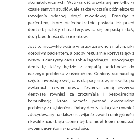
stomatologicznych. Wytrwałość przyda się nie tylko w
czasie samych studiów, ale także w czasie późniejszego
rozwijania własnej drogi zawodowej. Pracując z
pacjentem, który niejednokrotnie posiada lęk przed
dentystą należy charakteryzować się empatią i dużą
dozą łagodności dla pacjentów.
Jest to niezwykle ważne w pracy zarówno z małym, jak i
dorosłym pacjentem, a osoby regularnie korzystający z
wizyty u dentysty cenią sobie łagodnego i spokojnego
dentystę, który będzie z empatią podchodził do
naszego problemu z uśmiechem. Ceniony stomatolog
często inwestuje swój czas dla pacjentów, nierzadko po
godzinach swojej pracy. Pacjenci cenią swojego
dentystę również za zrozumiałą i bezpośrednią
komunikację, która pomoże poznać ewentualne
problemy z uzębieniem. Dobry dentysta będzie również
zdecydowany na dalsze rozwijanie swoich umiejętności
i kwalifikacji, dzięki czemu będzie mógł lepiej pomagać
swoim pacjentom w przyszłości.