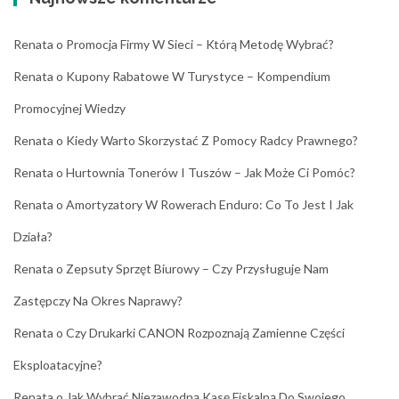
Renata
o
Promocja Firmy W Sieci – Którą Metodę Wybrać?
Renata
o
Kupony Rabatowe W Turystyce – Kompendium
Promocyjnej Wiedzy
Renata
o
Kiedy Warto Skorzystać Z Pomocy Radcy Prawnego?
Renata
o
Hurtownia Tonerów I Tuszów – Jak Może Ci Pomóc?
Renata
o
Amortyzatory W Rowerach Enduro: Co To Jest I Jak
Działa?
Renata
o
Zepsuty Sprzęt Biurowy – Czy Przysługuje Nam
Zastępczy Na Okres Naprawy?
Renata
o
Czy Drukarki CANON Rozpoznają Zamienne Części
Eksploatacyjne?
Renata
o
Jak Wybrać Niezawodną Kasę Fiskalną Do Swojego