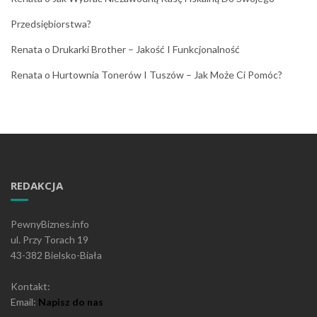
Przedsiębiorstwa?
Renata
o
Drukarki Brother – Jakość I Funkcjonalność
Renata
o
Hurtownia Tonerów I Tuszów – Jak Może Ci Pomóc?
REDAKCJA
PewnyBiznes.info
ul. Przy Torach 19
43-382 Bielsko-Biała
Kontakt:
Email:
Napisz do nas