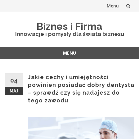
Menu
Skip
Biznes i Firma
to
Innowacje i pomysły dla świata biznesu
content
MENU
Skip
to
content
Jakie cechy i umiejętności
04
powinien posiadać dobry dentysta
MAJ
– sprawdź czy się nadajesz do
tego zawodu